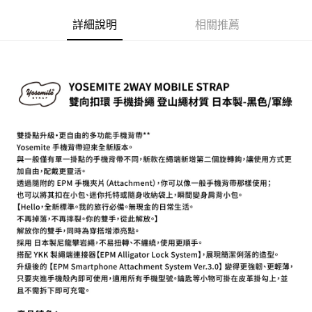
相關說明
【關於「AFTEE先享後付」】
詳細說明
相關推薦
ATM付款
AFTEE先享後付是「在收到商品之後才付款」的支付方式。 讓您購物簡單
便利好安心！
１．簡單：不需註冊會員、不需綁卡、不需儲值。
運送方式
２．便利：只要手機號碼，簡訊認證，即可結帳。
３．安心：先確認商品／服務後，再付款。
全家取貨付款
每筆NT$60，滿NT$399(含以上)免運費
【「AFTEE先享後付」結帳流程】
１．於結帳方式選擇「AFTEE先享後付」後，將跳轉至「AFTEE先享後付」
萊爾富取貨付款
結帳頁面，進行簡訊認證並確認金額後，即可完成結帳。
２．訂單成立數日內，您將收到繳費通知簡訊。
每筆NT$60，滿NT$399(含以上)免運費
３．收到繳費通知簡訊後14天內，點擊此簡訊中的連結，可透過四大超商／
ATM／網路銀行／等多元方式進行付款，方視為交易完成。
7-11取貨付款
※ 請注意：結帳手續完成當下不需立刻繳費，但若您需要取消訂單，請聯絡
每筆NT$60，滿NT$399(含以上)免運費
購買商品的店家。未經商家同意取消之訂單仍視為有效，需透過AFTEE先享
後付繳納相關費用。
宅配
※ 交易是否成功請以「AFTEE先享後付 」之結帳頁面顯示為準，若有關於
是否繳費成功／繳費後需取消欲退款等相關疑問，請聯繫「AFTEE先享後付
每筆NT$75，滿NT$399(含以上)免運費
客戶支援中心」
https://netprotections.freshdesk.com/support/home
付款後門市自取
【注意事項】
１．透過由恩沛科技股份有限公司提供之「AFTEE先享後付」服務完成之交
免運費
易，需依本服務之必要範圍內提供個人資料，並將交易相關給付款項請求債
權轉讓予恩沛科技股份有限公司。