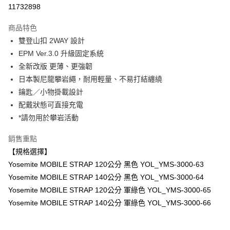
信用卡分期付款
11732898
3 期 0 利率 每期
NT$700
21家銀行
商品特色
6 期 0 利率 每期
NT$350
21家銀行
合作金庫商業銀行
第一商業銀行
雙登山扣 2WAY 設計
華南商業銀行
彰化商業銀行
12 期 0 利率 每期
NT$175
21家銀行
合作金庫商業銀行
第一商業銀行
EPM Ver.3.0 升級固定系統
上海商業儲蓄銀行
台北富邦商業銀行
華南商業銀行
彰化商業銀行
合作金庫商業銀行
第一商業銀行
超商取貨付款
國泰世華商業銀行
兆豐國際商業銀行
全新改版 更薄、更強韌
上海商業儲蓄銀行
台北富邦商業銀行
華南商業銀行
彰化商業銀行
臺灣中小企業銀行
台中商業銀行
日本製尼龍攀岩繩，耐用輕量、不易打結纏繞
國泰世華商業銀行
兆豐國際商業銀行
LINE Pay
上海商業儲蓄銀行
台北富邦商業銀行
匯豐（台灣）商業銀行
華泰商業銀行
臺灣中小企業銀行
台中商業銀行
鑰匙／小物掛載設計
國泰世華商業銀行
兆豐國際商業銀行
聯邦商業銀行
遠東國際商業銀行
匯豐（台灣）商業銀行
華泰商業銀行
Apple Pay
配戴狀態可直接充電
臺灣中小企業銀行
台中商業銀行
元大商業銀行
永豐商業銀行
聯邦商業銀行
遠東國際商業銀行
匯豐（台灣）商業銀行
華泰商業銀行
*請勿用於攀岩活動
玉山商業銀行
星展（台灣）商業銀行
街口支付
元大商業銀行
永豐商業銀行
聯邦商業銀行
遠東國際商業銀行
台新國際商業銀行
中國信託商業銀行
玉山商業銀行
星展（台灣）商業銀行
銷售重點
元大商業銀行
永豐商業銀行
台灣樂天信用卡公司
悠遊付
台新國際商業銀行
中國信託商業銀行
玉山商業銀行
星展（台灣）商業銀行
【規格選擇】
台灣樂天信用卡公司
台新國際商業銀行
中國信託商業銀行
Google Pay
Yosemite MOBILE STRAP 120公分 黑色 YOL_YMS-3000-63
台灣樂天信用卡公司
Yosemite MOBILE STRAP 140公分 黑色 YOL_YMS-3000-64
全支付
Yosemite MOBILE STRAP 120公分 軍綠色 YOL_YMS-3000-65
全盈+PAY
Yosemite MOBILE STRAP 140公分 軍綠色 YOL_YMS-3000-66
AFTEE先享後付