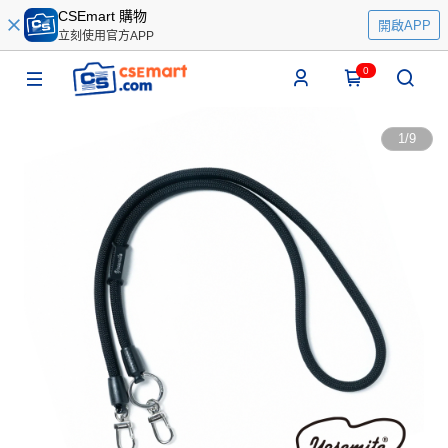
CSEmart 購物
開啟APP
立刻使用官方APP
0
1
/
9