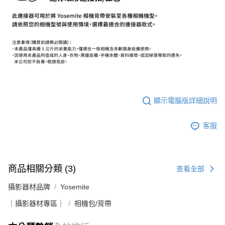
相關說明
【關於「AFTEE先享後付」】
ATM付款
AFTEE先享後付是「在收到商品之後才付款」的支付方式。 讓您購物簡單
便利好安心！
１．簡單：不需註冊會員、不需綁卡、不需儲值。
運送方式
２．便利：只要手機號碼，簡訊認證，即可結帳。
３．安心：先確認商品／服務後，再付款。
全家取貨付款
每筆NT$60，滿NT$399(含以上)免運費
【「AFTEE先享後付」結帳流程】
１．於結帳方式選擇「AFTEE先享後付」後，將跳轉至「AFTEE先享後付」
萊爾富取貨付款
結帳頁面，進行簡訊認證並確認金額後，即可完成結帳。
顯示電腦版詳細說明
２．訂單成立數日內，您將收到繳費通知簡訊。
每筆NT$60，滿NT$399(含以上)免運費
３．收到繳費通知簡訊後14天內，點擊此簡訊中的連結，可透過四大超商／
ATM／網路銀行／等多元方式進行付款，方視為交易完成。
7-11取貨付款
客服
※ 請注意：結帳手續完成當下不需立刻繳費，但若您需要取消訂單，請聯絡
每筆NT$60，滿NT$399(含以上)免運費
購買商品的店家。未經商家同意取消之訂單仍視為有效，需透過AFTEE先享
後付繳納相關費用。
宅配
※ 交易是否成功請以「AFTEE先享後付 」之結帳頁面顯示為準，若有關於
是否繳費成功／繳費後需取消欲退款等相關疑問，請聯繫「AFTEE先享後付
商品相關分類 (3)
查看全部
每筆NT$75，滿NT$399(含以上)免運費
客戶支援中心」
https://netprotections.freshdesk.com/support/home
攝影器材品牌
Yosemite
付款後門市自取
【注意事項】
１．透過由恩沛科技股份有限公司提供之「AFTEE先享後付」服務完成之交
免運費
｜攝影器材專區｜
相機包/背帶
易，需依本服務之必要範圍內提供個人資料，並將交易相關給付款項請求債
權轉讓予恩沛科技股份有限公司。