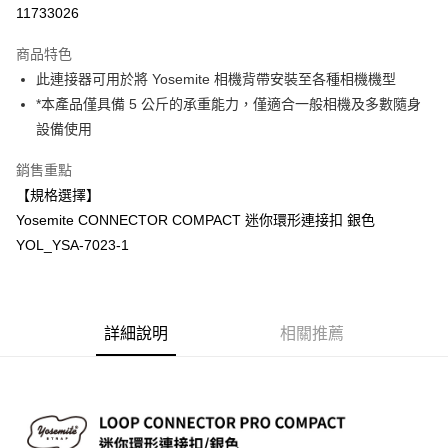
信用卡分期付款
11733026
3 期 0 利率 每期
NT$66
21家銀行
商品特色
6 期 0 利率 每期
NT$33
21家銀行
合作金庫商業銀行
第一商業銀行
此連接器可用於將 Yosemite 相機背帶安裝至各種相機機型
華南商業銀行
彰化商業銀行
12 期 0 利率 每期
NT$16
21家銀行
合作金庫商業銀行
第一商業銀行
*本產品僅具備 5 公斤的承重能力，僅適合一般相機及多數隨身
上海商業儲蓄銀行
台北富邦商業銀行
華南商業銀行
彰化商業銀行
合作金庫商業銀行
第一商業銀行
超商取貨付款
國泰世華商業銀行
兆豐國際商業銀行
設備使用
上海商業儲蓄銀行
台北富邦商業銀行
華南商業銀行
彰化商業銀行
臺灣中小企業銀行
台中商業銀行
國泰世華商業銀行
兆豐國際商業銀行
LINE Pay
上海商業儲蓄銀行
台北富邦商業銀行
銷售重點
匯豐（台灣）商業銀行
華泰商業銀行
臺灣中小企業銀行
台中商業銀行
國泰世華商業銀行
兆豐國際商業銀行
聯邦商業銀行
遠東國際商業銀行
【規格選擇】
匯豐（台灣）商業銀行
華泰商業銀行
Apple Pay
臺灣中小企業銀行
台中商業銀行
元大商業銀行
永豐商業銀行
Yosemite CONNECTOR COMPACT 迷你環形連接扣 銀色
聯邦商業銀行
遠東國際商業銀行
匯豐（台灣）商業銀行
華泰商業銀行
玉山商業銀行
星展（台灣）商業銀行
街口支付
元大商業銀行
永豐商業銀行
YOL_YSA-7023-1
聯邦商業銀行
遠東國際商業銀行
台新國際商業銀行
中國信託商業銀行
玉山商業銀行
星展（台灣）商業銀行
元大商業銀行
永豐商業銀行
台灣樂天信用卡公司
悠遊付
台新國際商業銀行
中國信託商業銀行
玉山商業銀行
星展（台灣）商業銀行
台灣樂天信用卡公司
台新國際商業銀行
中國信託商業銀行
Google Pay
台灣樂天信用卡公司
詳細說明
相關推薦
全支付
全盈+PAY
AFTEE先享後付