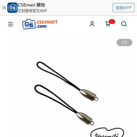
CSEmart 購物
開啟APP
立刻使用官方APP
0
1
/
5