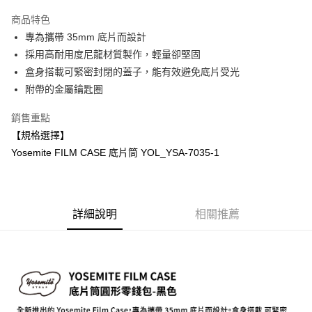
3 期 0 利率 每期
NT$333
21家銀行
商品特色
6 期 0 利率 每期
NT$166
21家銀行
合作金庫商業銀行
第一商業銀行
專為攜帶 35mm 底片而設計
華南商業銀行
彰化商業銀行
12 期 0 利率 每期
NT$83
21家銀行
合作金庫商業銀行
第一商業銀行
採用高耐用度尼龍材質製作，輕量卻堅固
上海商業儲蓄銀行
台北富邦商業銀行
華南商業銀行
彰化商業銀行
合作金庫商業銀行
第一商業銀行
超商取貨付款
國泰世華商業銀行
兆豐國際商業銀行
盒身搭載可緊密封閉的蓋子，能有效避免底片受光
上海商業儲蓄銀行
台北富邦商業銀行
華南商業銀行
彰化商業銀行
臺灣中小企業銀行
台中商業銀行
附帶的金屬鑰匙圈
國泰世華商業銀行
兆豐國際商業銀行
LINE Pay
上海商業儲蓄銀行
台北富邦商業銀行
匯豐（台灣）商業銀行
華泰商業銀行
臺灣中小企業銀行
台中商業銀行
國泰世華商業銀行
兆豐國際商業銀行
聯邦商業銀行
遠東國際商業銀行
銷售重點
匯豐（台灣）商業銀行
華泰商業銀行
Apple Pay
臺灣中小企業銀行
台中商業銀行
元大商業銀行
永豐商業銀行
【規格選擇】
聯邦商業銀行
遠東國際商業銀行
匯豐（台灣）商業銀行
華泰商業銀行
玉山商業銀行
星展（台灣）商業銀行
街口支付
元大商業銀行
永豐商業銀行
Yosemite FILM CASE 底片筒 YOL_YSA-7035-1
聯邦商業銀行
遠東國際商業銀行
台新國際商業銀行
中國信託商業銀行
玉山商業銀行
星展（台灣）商業銀行
元大商業銀行
永豐商業銀行
台灣樂天信用卡公司
悠遊付
台新國際商業銀行
中國信託商業銀行
玉山商業銀行
星展（台灣）商業銀行
台灣樂天信用卡公司
台新國際商業銀行
中國信託商業銀行
Google Pay
台灣樂天信用卡公司
詳細說明
相關推薦
全支付
全盈+PAY
AFTEE先享後付
相關說明
【關於「AFTEE先享後付」】