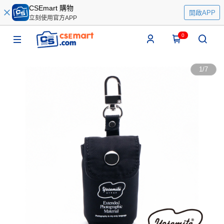
CSEmart 購物
開啟APP
立刻使用官方APP
0
1
/
7