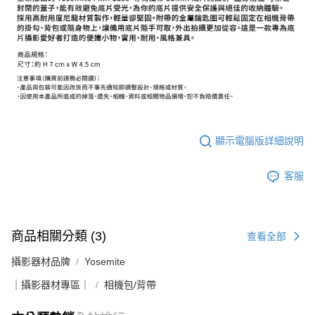
ATM付款
AFTEE先享後付是「在收到商品之後才付款」的支付方式。 讓您購物簡單
便利好安心！
１．簡單：不需註冊會員、不需綁卡、不需儲值。
運送方式
２．便利：只要手機號碼，簡訊認證，即可結帳。
３．安心：先確認商品／服務後，再付款。
全家取貨付款
每筆NT$60，滿NT$399(含以上)免運費
【「AFTEE先享後付」結帳流程】
１．於結帳方式選擇「AFTEE先享後付」後，將跳轉至「AFTEE先享後付」
萊爾富取貨付款
結帳頁面，進行簡訊認證並確認金額後，即可完成結帳。
２．訂單成立數日內，您將收到繳費通知簡訊。
每筆NT$60，滿NT$399(含以上)免運費
３．收到繳費通知簡訊後14天內，點擊此簡訊中的連結，可透過四大超商／
顯示電腦版詳細說明
ATM／網路銀行／等多元方式進行付款，方視為交易完成。
7-11取貨付款
※ 請注意：結帳手續完成當下不需立刻繳費，但若您需要取消訂單，請聯絡
每筆NT$60，滿NT$399(含以上)免運費
購買商品的店家。未經商家同意取消之訂單仍視為有效，需透過AFTEE先享
客服
後付繳納相關費用。
宅配
※ 交易是否成功請以「AFTEE先享後付 」之結帳頁面顯示為準，若有關於
是否繳費成功／繳費後需取消欲退款等相關疑問，請聯繫「AFTEE先享後付
每筆NT$75，滿NT$399(含以上)免運費
客戶支援中心」
https://netprotections.freshdesk.com/support/home
商品相關分類 (3)
查看全部
付款後門市自取
【注意事項】
攝影器材品牌
Yosemite
１．透過由恩沛科技股份有限公司提供之「AFTEE先享後付」服務完成之交
免運費
易，需依本服務之必要範圍內提供個人資料，並將交易相關給付款項請求債
｜攝影器材專區｜
相機包/背帶
權轉讓予恩沛科技股份有限公司。
２．關於個人資料處理事宜，請瀏覽以下網址：
https://aftee.tw/terms/#terms3