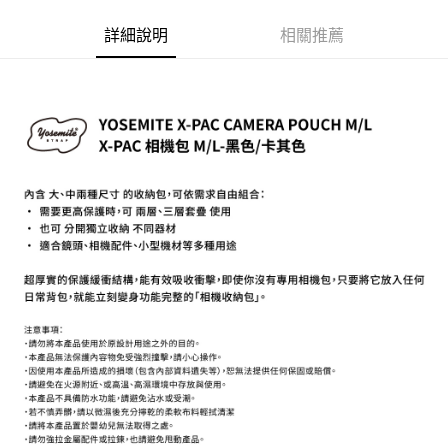
相關說明
【關於「AFTEE先享後付」】
詳細說明
相關推薦
ATM付款
AFTEE先享後付是「在收到商品之後才付款」的支付方式。 讓您購物簡單
便利好安心！
１．簡單：不需註冊會員、不需綁卡、不需儲值。
運送方式
２．便利：只要手機號碼，簡訊認證，即可結帳。
３．安心：先確認商品／服務後，再付款。
全家取貨付款
每筆NT$60，滿NT$399(含以上)免運費
【「AFTEE先享後付」結帳流程】
１．於結帳方式選擇「AFTEE先享後付」後，將跳轉至「AFTEE先享後付」
萊爾富取貨付款
結帳頁面，進行簡訊認證並確認金額後，即可完成結帳。
２．訂單成立數日內，您將收到繳費通知簡訊。
每筆NT$60，滿NT$399(含以上)免運費
３．收到繳費通知簡訊後14天內，點擊此簡訊中的連結，可透過四大超商／
ATM／網路銀行／等多元方式進行付款，方視為交易完成。
7-11取貨付款
※ 請注意：結帳手續完成當下不需立刻繳費，但若您需要取消訂單，請聯絡
每筆NT$60，滿NT$399(含以上)免運費
購買商品的店家。未經商家同意取消之訂單仍視為有效，需透過AFTEE先享
後付繳納相關費用。
宅配
※ 交易是否成功請以「AFTEE先享後付 」之結帳頁面顯示為準，若有關於
是否繳費成功／繳費後需取消欲退款等相關疑問，請聯繫「AFTEE先享後付
每筆NT$75，滿NT$399(含以上)免運費
客戶支援中心」
https://netprotections.freshdesk.com/support/home
付款後門市自取
【注意事項】
１．透過由恩沛科技股份有限公司提供之「AFTEE先享後付」服務完成之交
免運費
易，需依本服務之必要範圍內提供個人資料，並將交易相關給付款項請求債
權轉讓予恩沛科技股份有限公司。