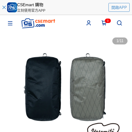
CSEmart 購物
開啟APP
立刻使用官方APP
0
1
/
11