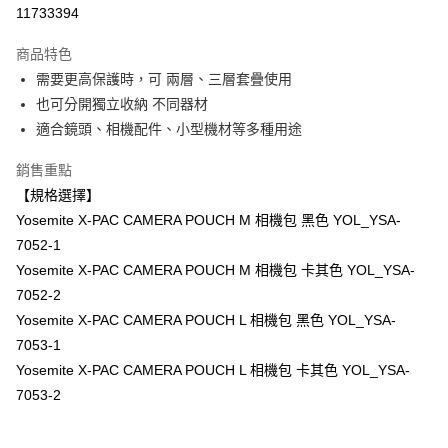
信用卡分期付款
11733394
3 期 0 利率 每期
NT$900
21家銀行
商品特色
6 期 0 利率 每期
NT$450
21家銀行
合作金庫商業銀行
第一商業銀行
需要更高保護時，可 兩層、三層套疊使用
華南商業銀行
彰化商業銀行
12 期 0 利率 每期
NT$225
21家銀行
合作金庫商業銀行
第一商業銀行
也可分開獨立收納 不同器材
上海商業儲蓄銀行
台北富邦商業銀行
華南商業銀行
彰化商業銀行
合作金庫商業銀行
第一商業銀行
超商取貨付款
國泰世華商業銀行
兆豐國際商業銀行
適合鏡頭、相機配件、小型機材等多種用途
上海商業儲蓄銀行
台北富邦商業銀行
華南商業銀行
彰化商業銀行
臺灣中小企業銀行
台中商業銀行
國泰世華商業銀行
兆豐國際商業銀行
LINE Pay
上海商業儲蓄銀行
台北富邦商業銀行
銷售重點
匯豐（台灣）商業銀行
華泰商業銀行
臺灣中小企業銀行
台中商業銀行
國泰世華商業銀行
兆豐國際商業銀行
聯邦商業銀行
遠東國際商業銀行
【規格選擇】
匯豐（台灣）商業銀行
華泰商業銀行
Apple Pay
臺灣中小企業銀行
台中商業銀行
元大商業銀行
永豐商業銀行
Yosemite X-PAC CAMERA POUCH M 相機包 黑色 YOL_YSA-
聯邦商業銀行
遠東國際商業銀行
匯豐（台灣）商業銀行
華泰商業銀行
玉山商業銀行
星展（台灣）商業銀行
街口支付
元大商業銀行
永豐商業銀行
7052-1
聯邦商業銀行
遠東國際商業銀行
台新國際商業銀行
中國信託商業銀行
玉山商業銀行
星展（台灣）商業銀行
Yosemite X-PAC CAMERA POUCH M 相機包 卡其色 YOL_YSA-
元大商業銀行
永豐商業銀行
台灣樂天信用卡公司
悠遊付
台新國際商業銀行
中國信託商業銀行
玉山商業銀行
星展（台灣）商業銀行
7052-2
台灣樂天信用卡公司
台新國際商業銀行
中國信託商業銀行
Google Pay
Yosemite X-PAC CAMERA POUCH L 相機包 黑色 YOL_YSA-
台灣樂天信用卡公司
7053-1
全支付
Yosemite X-PAC CAMERA POUCH L 相機包 卡其色 YOL_YSA-
全盈+PAY
7053-2
AFTEE先享後付