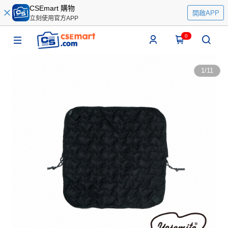
CSEmart 購物
開啟APP
立刻使用官方APP
0
1
/
11