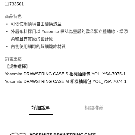
信用卡分期付款
11733561
3 期 0 利率 每期
NT$466
21家銀行
商品特色
6 期 0 利率 每期
NT$233
21家銀行
合作金庫商業銀行
第一商業銀行
可依使用情境自由變換造型
華南商業銀行
彰化商業銀行
12 期 0 利率 每期
NT$116
21家銀行
合作金庫商業銀行
第一商業銀行
外層布料採用以 Yosemite 標誌為靈感的雲朵狀立體繡線，增添
上海商業儲蓄銀行
台北富邦商業銀行
華南商業銀行
彰化商業銀行
合作金庫商業銀行
第一商業銀行
超商取貨付款
國泰世華商業銀行
兆豐國際商業銀行
柔和且有質感的設計感
上海商業儲蓄銀行
台北富邦商業銀行
華南商業銀行
彰化商業銀行
臺灣中小企業銀行
台中商業銀行
內側使用細緻的超細纖維材質
國泰世華商業銀行
兆豐國際商業銀行
LINE Pay
上海商業儲蓄銀行
台北富邦商業銀行
匯豐（台灣）商業銀行
華泰商業銀行
臺灣中小企業銀行
台中商業銀行
國泰世華商業銀行
兆豐國際商業銀行
聯邦商業銀行
遠東國際商業銀行
銷售重點
匯豐（台灣）商業銀行
華泰商業銀行
Apple Pay
臺灣中小企業銀行
台中商業銀行
元大商業銀行
永豐商業銀行
【規格選擇】
聯邦商業銀行
遠東國際商業銀行
匯豐（台灣）商業銀行
華泰商業銀行
玉山商業銀行
星展（台灣）商業銀行
街口支付
元大商業銀行
永豐商業銀行
Yosemite DRAWSTRING CASE S 相機抽繩包 YOL_YSA-7075-1
聯邦商業銀行
遠東國際商業銀行
台新國際商業銀行
中國信託商業銀行
玉山商業銀行
星展（台灣）商業銀行
Yosemite DRAWSTRING CASE M 相機抽繩包 YOL_YSA-7074-1
元大商業銀行
永豐商業銀行
台灣樂天信用卡公司
悠遊付
台新國際商業銀行
中國信託商業銀行
玉山商業銀行
星展（台灣）商業銀行
台灣樂天信用卡公司
台新國際商業銀行
中國信託商業銀行
Google Pay
台灣樂天信用卡公司
全支付
詳細說明
相關推薦
全盈+PAY
AFTEE先享後付