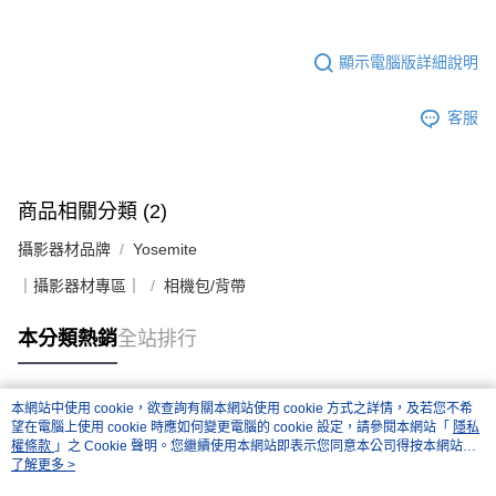
２．關於個人資料處理事宜，請瀏覽以下網址：
https://aftee.tw/terms/#terms3
３．未成年的使用者請事先徵得法定代理人或監護人之同意方可使用
顯示電腦版詳細說明
「AFTEE先享後付」，若未經同意申辦者引起之損失，本公司不負相關責
任。
４．使用「AFTEE先享後付」時，將依據個別帳號之用戶狀況，依本公司即
客服
時審查核予不同之上限額度；若仍有額度不足之情形，本公司將視審查結果
請求用戶進行身份認證。
５．嚴禁一人註冊多個帳號或使用他人資訊註冊。若發現惡意使用之情形，
恩沛科技股份有限公司將有權停止該用戶之使用額度並採取法律行動。
商品相關分類 (2)
攝影器材品牌
Yosemite
｜攝影器材專區｜
相機包/背帶
本分類熱銷
全站排行
本網站中使用 cookie，欲查詢有關本網站使用 cookie 方式之詳情，及若您不希
熱門標籤
望在電腦上使用 cookie 時應如何變更電腦的 cookie 設定，請參閱本網站「
隱私
權條款
」之 Cookie 聲明。您繼續使用本網站即表示您同意本公司得按本網站使
用條款之 Cookie 聲明使用 cookie。
了解更多 >