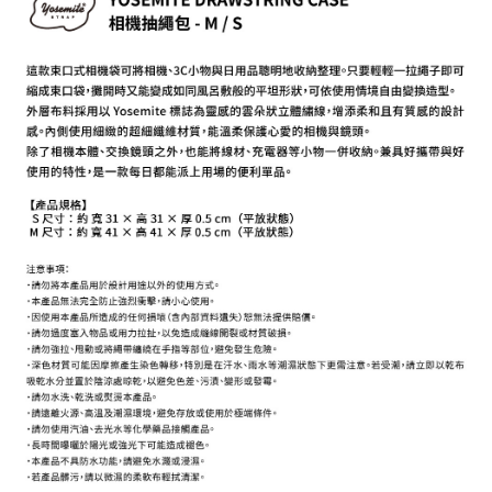
相關說明
【關於「AFTEE先享後付」】
ATM付款
AFTEE先享後付是「在收到商品之後才付款」的支付方式。 讓您購物簡單
便利好安心！
１．簡單：不需註冊會員、不需綁卡、不需儲值。
運送方式
２．便利：只要手機號碼，簡訊認證，即可結帳。
３．安心：先確認商品／服務後，再付款。
全家取貨付款
每筆NT$60，滿NT$399(含以上)免運費
【「AFTEE先享後付」結帳流程】
１．於結帳方式選擇「AFTEE先享後付」後，將跳轉至「AFTEE先享後付」
萊爾富取貨付款
結帳頁面，進行簡訊認證並確認金額後，即可完成結帳。
２．訂單成立數日內，您將收到繳費通知簡訊。
每筆NT$60，滿NT$399(含以上)免運費
３．收到繳費通知簡訊後14天內，點擊此簡訊中的連結，可透過四大超商／
ATM／網路銀行／等多元方式進行付款，方視為交易完成。
7-11取貨付款
※ 請注意：結帳手續完成當下不需立刻繳費，但若您需要取消訂單，請聯絡
每筆NT$60，滿NT$399(含以上)免運費
購買商品的店家。未經商家同意取消之訂單仍視為有效，需透過AFTEE先享
後付繳納相關費用。
宅配
※ 交易是否成功請以「AFTEE先享後付 」之結帳頁面顯示為準，若有關於
是否繳費成功／繳費後需取消欲退款等相關疑問，請聯繫「AFTEE先享後付
每筆NT$75，滿NT$399(含以上)免運費
客戶支援中心」
https://netprotections.freshdesk.com/support/home
付款後門市自取
【注意事項】
１．透過由恩沛科技股份有限公司提供之「AFTEE先享後付」服務完成之交
免運費
易，需依本服務之必要範圍內提供個人資料，並將交易相關給付款項請求債
權轉讓予恩沛科技股份有限公司。