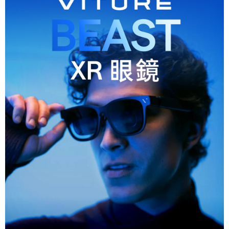
運送方式
２．便利：只要手機號碼，簡訊認證，即可結帳。
３．安心：先確認商品／服務後，再付款。
全家取貨付款
每筆NT$60，滿NT$399(含以上)免運費
【「AFTEE先享後付」結帳流程】
１．於結帳方式選擇「AFTEE先享後付」後，將跳轉至「AFTEE先享後付」
萊爾富取貨付款
結帳頁面，進行簡訊認證並確認金額後，即可完成結帳。
２．訂單成立數日內，您將收到繳費通知簡訊。
每筆NT$60，滿NT$399(含以上)免運費
３．收到繳費通知簡訊後14天內，點擊此簡訊中的連結，可透過四大超商／
ATM／網路銀行／等多元方式進行付款，方視為交易完成。
7-11取貨付款
※ 請注意：結帳手續完成當下不需立刻繳費，但若您需要取消訂單，請聯絡
每筆NT$60，滿NT$399(含以上)免運費
購買商品的店家。未經商家同意取消之訂單仍視為有效，需透過AFTEE先享
後付繳納相關費用。
宅配
※ 交易是否成功請以「AFTEE先享後付 」之結帳頁面顯示為準，若有關於
是否繳費成功／繳費後需取消欲退款等相關疑問，請聯繫「AFTEE先享後付
每筆NT$75，滿NT$399(含以上)免運費
客戶支援中心」
https://netprotections.freshdesk.com/support/home
付款後門市自取
【注意事項】
１．透過由恩沛科技股份有限公司提供之「AFTEE先享後付」服務完成之交
免運費
易，需依本服務之必要範圍內提供個人資料，並將交易相關給付款項請求債
權轉讓予恩沛科技股份有限公司。
２．關於個人資料處理事宜，請瀏覽以下網址：
https://aftee.tw/terms/#terms3
３．未成年的使用者請事先徵得法定代理人或監護人之同意方可使用
「AFTEE先享後付」，若未經同意申辦者引起之損失，本公司不負相關責
任。