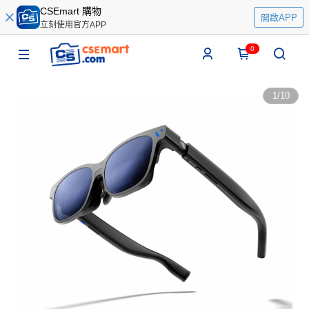
CSEmart 購物
開啟APP
立刻使用官方APP
0
1
/
10