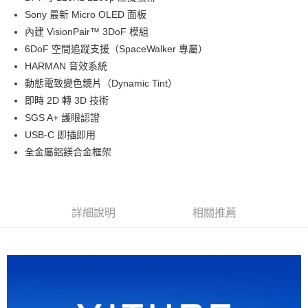
華南商業銀行
彰化商業銀行
12 期 0 利率 每期
NT$1,833
21家銀行
合作金庫商業銀行
第一商業銀行
Sony 最新 Micro OLED 面板
上海商業儲蓄銀行
台北富邦商業銀行
華南商業銀行
彰化商業銀行
合作金庫商業銀行
第一商業銀行
超商取貨付款
國泰世華商業銀行
兆豐國際商業銀行
內建 VisionPair™ 3DoF 模組
上海商業儲蓄銀行
台北富邦商業銀行
華南商業銀行
彰化商業銀行
臺灣中小企業銀行
台中商業銀行
6DoF 空間追蹤支援（SpaceWalker 專屬）
國泰世華商業銀行
兆豐國際商業銀行
LINE Pay
上海商業儲蓄銀行
台北富邦商業銀行
匯豐（台灣）商業銀行
華泰商業銀行
臺灣中小企業銀行
台中商業銀行
HARMAN 音效系統
國泰世華商業銀行
兆豐國際商業銀行
聯邦商業銀行
遠東國際商業銀行
匯豐（台灣）商業銀行
華泰商業銀行
Apple Pay
動態電致變色鏡片（Dynamic Tint）
臺灣中小企業銀行
台中商業銀行
元大商業銀行
永豐商業銀行
聯邦商業銀行
遠東國際商業銀行
匯豐（台灣）商業銀行
華泰商業銀行
即時 2D 轉 3D 技術
玉山商業銀行
星展（台灣）商業銀行
街口支付
元大商業銀行
永豐商業銀行
聯邦商業銀行
遠東國際商業銀行
SGS A+ 護眼認證
台新國際商業銀行
中國信託商業銀行
玉山商業銀行
星展（台灣）商業銀行
元大商業銀行
永豐商業銀行
台灣樂天信用卡公司
悠遊付
USB-C 即插即用
台新國際商業銀行
中國信託商業銀行
玉山商業銀行
星展（台灣）商業銀行
全金屬鋁鎂合金框架
台灣樂天信用卡公司
台新國際商業銀行
中國信託商業銀行
Google Pay
台灣樂天信用卡公司
全支付
全盈+PAY
詳細說明
相關推薦
AFTEE先享後付
相關說明
【關於「AFTEE先享後付」】
ATM付款
AFTEE先享後付是「在收到商品之後才付款」的支付方式。 讓您購物簡單
便利好安心！
１．簡單：不需註冊會員、不需綁卡、不需儲值。