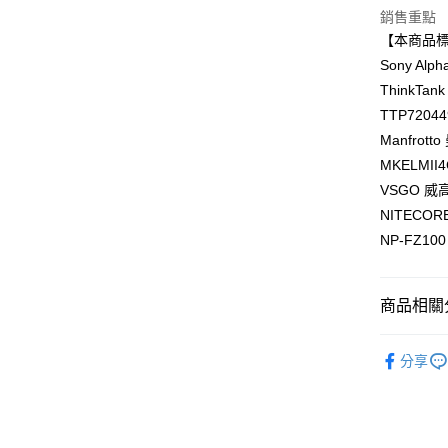
元大商
聯邦商
銷售重點
匯豐（
玉山商
悠遊付
元大商
【本商品
聯邦商
台新國
玉山商
元大商
Sony Al
台灣樂
Google Pa
台新國
玉山商
ThinkTa
台灣樂
台新國
全支付
TTP72044
台灣樂
Manfrot
全盈+PAY
MKELMII
AFTEE先
VSGO 威
相關說明
NITECOR
【關於「A
ATM付款
NP-FZ100
AFTEE
便利好安
１．簡單
２．便利
運送方式
商品相關分
３．安心
宅配
攝影器材
【「AFT
分享
每筆NT$7
１．於結帳
SONY 旗
付」結帳
付款後門
２．訂單
３．收到繳
免運費
／ATM／