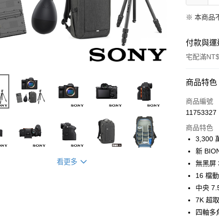
※ 本商品
付款與運
宅配滿NT$
付款方式
商品特色
信用卡一
商品編號
11753327
信用卡分
商品特色
3 期 
3,3
6 期 
合作金
新 BI
華南商
看更多
12 期
無黑屏
合作金
上海商
華南商
16 
合作金
LINE Pay
國泰世
上海商
中央 7
華南商
臺灣中
國泰世
Apple Pay
上海商
7K 超
匯豐（
臺灣中
國泰世
聯邦商
四軸多
匯豐（
街口支付
臺灣中