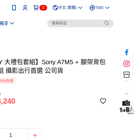
0
中文 (繁體)
TWD
獨享
Y 大禮包套組】Sony A7M5 + 腳架背包
組 攝影出行首選 公司貨
399免運
0
,240