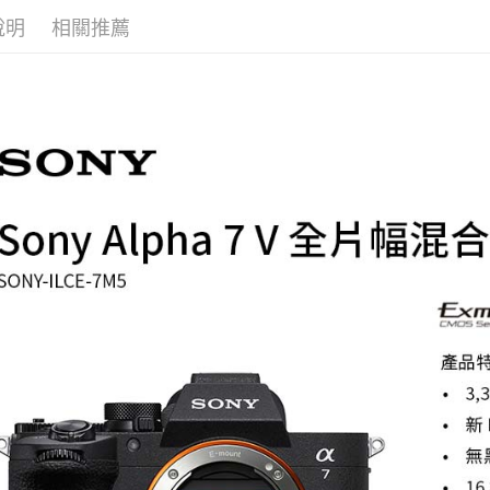
※ 請注意
說明
相關推薦
絡購買商品
先享後付
※ 交易是
是否繳費成
付客戶支
【注意事
１．透過由
交易，需
求債權轉
２．關於
https://aft
３．未成
「AFTE
任。
４．使用「
即時審查
結果請求
５．嚴禁
形，恩沛
動。