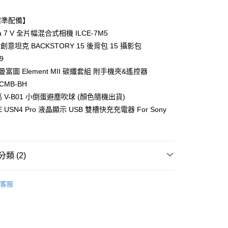
業銀行
永豐商業銀行
業銀行
遠東國際商業銀行
台灣）商業銀行
華泰商業銀行
業銀行
星展（台灣）商業銀行
業銀行
永豐商業銀行
標準配備】
業銀行
遠東國際商業銀行
際商業銀行
中國信託商業銀行
業銀行
星展（台灣）商業銀行
業銀行
永豐商業銀行
pha 7 V 全片幅混合式相機 ILCE-7M5
天信用卡公司
y
際商業銀行
中國信託商業銀行
業銀行
星展（台灣）商業銀行
nk 創意坦克 BACKSTORY 15 後背包 15 攝影包
天信用卡公司
際商業銀行
中國信託商業銀行
9
天信用卡公司
to 曼富圖 Element MII 碳纖套組 附手機夾&遙控器
4CMB-BH
享後付
高 V-B01 小倒蛋避塵吹球 (顏色隨機出貨)
E USN4 Pro 液晶顯示 USB 雙槽快充充電器 For Sony
FTEE先享後付」】
先享後付是「在收到商品之後才付款」的支付方式。 讓您購物簡單
心！
：不需註冊會員、不需綁卡、不需儲值。
：只要手機號碼，簡訊認證，即可結帳。
類 (2)
：先確認商品／服務後，再付款。
品牌
SONY
EE先享後付」結帳流程】
客服
5，滿NT$399(含以上)免運費
方式選擇「AFTEE先享後付」後，將跳轉至「AFTEE先享後
艦館
⭐Sony 優惠套組專區⭐
頁面，進行簡訊認證並確認金額後，即可完成結帳。
市自取
成立數日內，您將收到繳費通知簡訊。
費通知簡訊後14天內，點擊此簡訊中的連結，可透過四大超商
網路銀行／等多元方式進行付款，方視為交易完成。