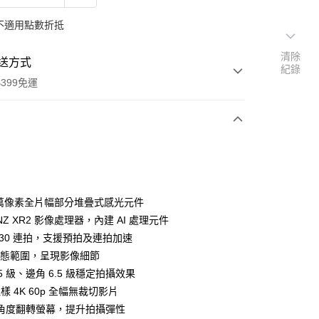
不適用點數折抵
清除
送方式
紀錄
399免運
次付款
期付款
0 利率 每期
NT$31,080
21家銀行
00 萬像素全片幅部分堆疊式感光元件
0 利率 每期
NT$15,540
21家銀行
庫商業銀行
第一商業銀行
ONZ XR2 影像處理器，內建 AI 處理元件
業銀行
彰化商業銀行
 0 利率 每期
NT$7,770
21家銀行
 30 連拍，支援預拍及連拍加速
庫商業銀行
第一商業銀行
業儲蓄銀行
台北富邦商業銀行
業銀行
彰化商業銀行
檔動態範圍，呈現影像細節
庫商業銀行
第一商業銀行
華商業銀行
兆豐國際商業銀行
業儲蓄銀行
台北富邦商業銀行
.5 級、邊角 6.5 級穩定拍攝效果
業銀行
彰化商業銀行
小企業銀行
台中商業銀行
華商業銀行
兆豐國際商業銀行
業儲蓄銀行
台北富邦商業銀行
取樣 4K 60p 全幅無裁切影片
台灣）商業銀行
華泰商業銀行
小企業銀行
台中商業銀行
華商業銀行
兆豐國際商業銀行
業銀行
遠東國際商業銀行
角度翻轉螢幕，提升拍攝彈性
台灣）商業銀行
華泰商業銀行
小企業銀行
台中商業銀行