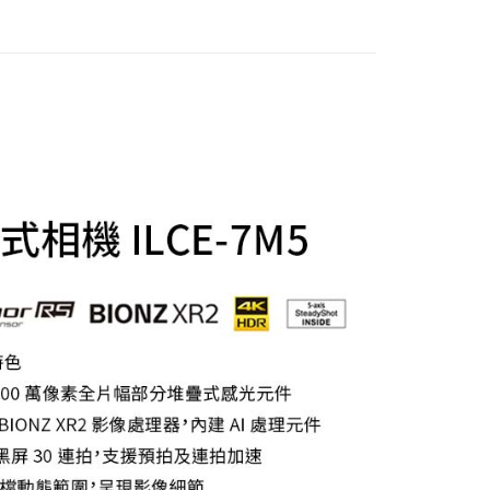
：結帳手續完成當下不需立刻繳費，但若您需要取消訂單，請聯
的店家。未經商家同意取消之訂單仍視為有效，需透過AFTEE
繳納相關費用。
否成功請以「AFTEE先享後付 」之結帳頁面顯示為準，若有關於
功／繳費後需取消欲退款等相關疑問，請聯繫「AFTEE先享後
援中心」
https://netprotections.freshdesk.com/support/home
項】
恩沛科技股份有限公司提供之「AFTEE先享後付」服務完成之
依本服務之必要範圍內提供個人資料，並將交易相關給付款項請
讓予恩沛科技股份有限公司。
個人資料處理事宜，請瀏覽以下網址：
ee.tw/terms/#terms3
年的使用者請事先徵得法定代理人或監護人之同意方可使用
E先享後付」，若未經同意申辦者引起之損失，本公司不負相關責
AFTEE先享後付」時，將依據個別帳號之用戶狀況，依本公司
核予不同之上限額度；若仍有額度不足之情形，本公司將視審查
用戶進行身份認證。
一人註冊多個帳號或使用他人資訊註冊。若發現惡意使用之情
科技股份有限公司將有權停止該用戶之使用額度並採取法律行