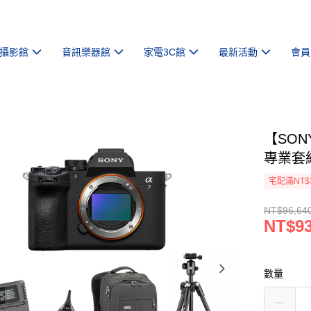
攝影館
音訊樂器館
家電3C館
最新活動
會員
【SON
專業套
宅配滿NT$
NT$96,64
NT$93
數量