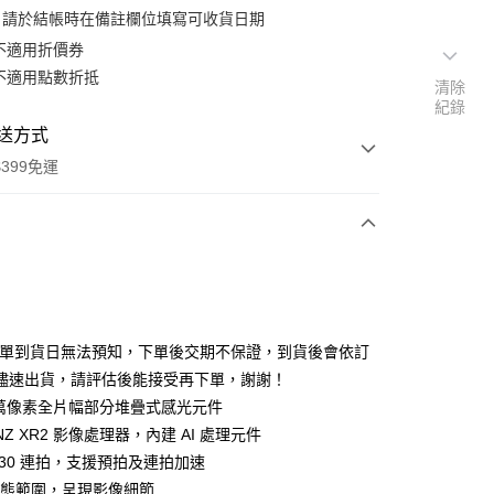
：請於結帳時在備註欄位填寫可收貨日期
不適用折價券
不適用點數折抵
清除
紀錄
送方式
399免運
次付款
期付款
0 利率 每期
NT$26,330
21家銀行
排單到貨日無法預知，下單後交期不保證，到貨後會依訂
0 利率 每期
NT$13,165
21家銀行
庫商業銀行
第一商業銀行
儘速出貨，請評估後能接受再下單，謝謝！
業銀行
彰化商業銀行
 0 利率 每期
NT$6,582
21家銀行
00 萬像素全片幅部分堆疊式感光元件
庫商業銀行
第一商業銀行
業儲蓄銀行
台北富邦商業銀行
業銀行
彰化商業銀行
ONZ XR2 影像處理器，內建 AI 處理元件
庫商業銀行
第一商業銀行
付款
華商業銀行
兆豐國際商業銀行
業儲蓄銀行
台北富邦商業銀行
 30 連拍，支援預拍及連拍加速
業銀行
彰化商業銀行
小企業銀行
台中商業銀行
華商業銀行
兆豐國際商業銀行
業儲蓄銀行
台北富邦商業銀行
檔動態範圍，呈現影像細節
台灣）商業銀行
華泰商業銀行