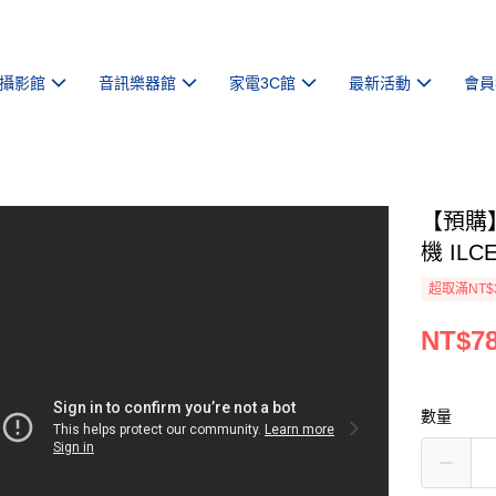
攝影館
音訊樂器館
家電3C館
最新活動
會員
【預購】
機 ILC
超取滿NT$
NT$78
數量