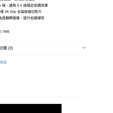
小企業銀行
台中商業銀行
華商業銀行
兆豐國際商業銀行
業銀行
遠東國際商業銀行
.5 級、邊角 6.5 級穩定拍攝效果
台灣）商業銀行
華泰商業銀行
小企業銀行
台中商業銀行
業銀行
永豐商業銀行
取樣 4K 60p 全幅無裁切影片
業銀行
遠東國際商業銀行
台灣）商業銀行
華泰商業銀行
業銀行
星展（台灣）商業銀行
業銀行
永豐商業銀行
角度翻轉螢幕，提升拍攝彈性
業銀行
遠東國際商業銀行
際商業銀行
中國信託商業銀行
業銀行
星展（台灣）商業銀行
業銀行
永豐商業銀行
天信用卡公司
際商業銀行
中國信託商業銀行
業銀行
星展（台灣）商業銀行
-7M5
天信用卡公司
際商業銀行
中國信託商業銀行
y
天信用卡公司
類 (3)
品牌
SONY
客服
享後付
頭專區｜
相機/視訊/攝影機
艦館
α 數位單眼相機
FTEE先享後付」】
先享後付是「在收到商品之後才付款」的支付方式。 讓您購物簡單
心！
：不需註冊會員、不需綁卡、不需儲值。
：只要手機號碼，簡訊認證，即可結帳。
：先確認商品／服務後，再付款。
付款
EE先享後付」結帳流程】
0，滿NT$399(含以上)免運費
方式選擇「AFTEE先享後付」後，將跳轉至「AFTEE先享後