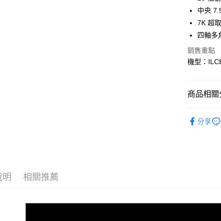
臺灣中
國泰世
聯邦商
中央 7
匯豐（
Apple Pay
臺灣中
元大商
7K 超
聯邦商
匯豐（
玉山商
街口支付
元大商
四軸多
聯邦商
台新國
玉山商
元大商
銷售重點
台灣樂
悠遊付
台新國
玉山商
機型：ILCE
台灣樂
台新國
Google Pa
台灣樂
全支付
商品相關分
全盈+PAY
攝影器材
分享
AFTEE先
｜主機鏡
相關說明
SONY 旗
【關於「A
ATM付款
AFTEE
便利好安
１．簡單
說明
相關推薦
２．便利
運送方式
３．安心
全家取貨
【「AFT
每筆NT$6
１．於結帳