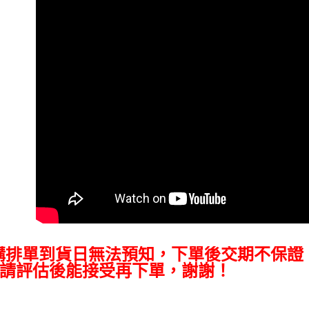
付」結帳
萊爾富取
２．訂單
３．收到繳
每筆NT$6
／ATM／
※ 請注意
7-11取貨
絡購買商品
先享後付
每筆NT$6
※ 交易是
是否繳費成
宅配
付客戶支
每筆NT$7
【注意事
付款後門
１．透過由
交易，需
免運費
求債權轉
２．關於
https://aft
３．未成
「AFTE
任。
購排單到貨日無法預知，下單後交期不保證
４．使用「
請評估後能接受再下單，謝謝！
即時審查
結果請求
５．嚴禁
形，恩沛