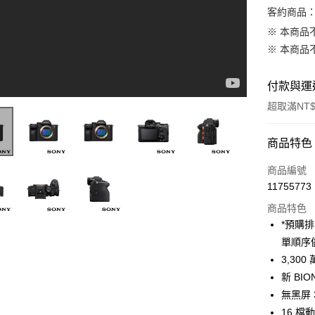
客約商品
※ 本商品
※ 本商品
付款與運
超取滿NT$
付款方式
商品特色
信用卡一
商品編號
11755773
信用卡分
商品特色
3 期 
*預購
6 期 
合作金
單順序
華南商
12 期
3,3
合作金
上海商
華南商
新 BI
合作金
超商取貨
國泰世
上海商
無黑屏
華南商
臺灣中
國泰世
LINE Pay
上海商
16 
匯豐（