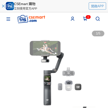
CSEmart 購物
開啟APP
立刻使用官方APP
0
1
/
5