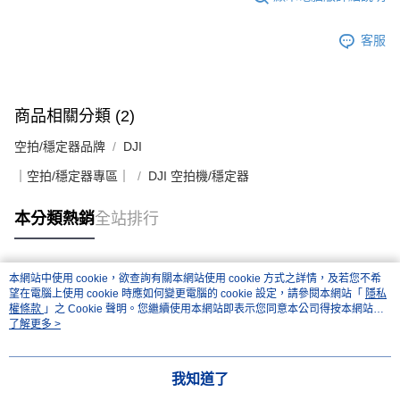
客服
商品相關分類 (2)
空拍/穩定器品牌
DJI
｜空拍/穩定器專區｜
DJI 空拍機/穩定器
本分類熱銷
全站排行
本網站中使用 cookie，欲查詢有關本網站使用 cookie 方式之詳情，及若您不希
熱門標籤
望在電腦上使用 cookie 時應如何變更電腦的 cookie 設定，請參閱本網站「
隱私
權條款
」之 Cookie 聲明。您繼續使用本網站即表示您同意本公司得按本網站使
用條款之 Cookie 聲明使用 cookie。
了解更多 >
我知道了