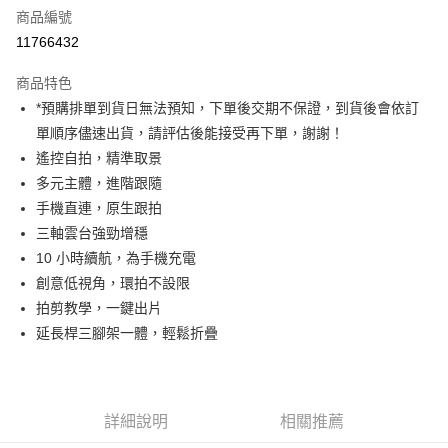
商品編號
信用卡分期付款
11766432
3 期 0 利率 每期
NT$1,896
21家銀行
商品特色
6 期 0 利率 每期
NT$948
21家銀行
合作金庫商業銀行
第一商業銀行
*預購排單到貨日無法預知，下單後交期不保證，到貨後會依訂
華南商業銀行
彰化商業銀行
12 期 0 利率 每期
NT$474
21家銀行
合作金庫商業銀行
第一商業銀行
單順序儘速出貨，請評估後能接受再下單，謝謝！
上海商業儲蓄銀行
台北富邦商業銀行
華南商業銀行
彰化商業銀行
合作金庫商業銀行
第一商業銀行
超商取貨付款
國泰世華商業銀行
兆豐國際商業銀行
遙控自拍，精準取景
上海商業儲蓄銀行
台北富邦商業銀行
華南商業銀行
彰化商業銀行
臺灣中小企業銀行
台中商業銀行
多元主體，進階跟隨
國泰世華商業銀行
兆豐國際商業銀行
LINE Pay
上海商業儲蓄銀行
台北富邦商業銀行
匯豐（台灣）商業銀行
華泰商業銀行
臺灣中小企業銀行
台中商業銀行
手機直連，原生跟拍
國泰世華商業銀行
兆豐國際商業銀行
聯邦商業銀行
遠東國際商業銀行
匯豐（台灣）商業銀行
華泰商業銀行
Apple Pay
三軸雲台強勁增穩
臺灣中小企業銀行
台中商業銀行
元大商業銀行
永豐商業銀行
聯邦商業銀行
遠東國際商業銀行
匯豐（台灣）商業銀行
華泰商業銀行
10 小時續航，為手機充電
玉山商業銀行
星展（台灣）商業銀行
街口支付
元大商業銀行
永豐商業銀行
聯邦商業銀行
遠東國際商業銀行
創意低視角，環拍不設限
台新國際商業銀行
中國信託商業銀行
玉山商業銀行
星展（台灣）商業銀行
元大商業銀行
永豐商業銀行
台灣樂天信用卡公司
悠遊付
拍剪教學，一鍵出片
台新國際商業銀行
中國信託商業銀行
玉山商業銀行
星展（台灣）商業銀行
延長桿三腳架一體，輕鬆折疊
台灣樂天信用卡公司
台新國際商業銀行
中國信託商業銀行
Google Pay
台灣樂天信用卡公司
全支付
全盈+PAY
詳細說明
相關推薦