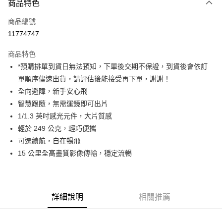
商品特色
信用卡一次付款
商品編號
信用卡分期付款
11774747
3 期 0 利率 每期
NT$7,196
21家銀行
商品特色
6 期 0 利率 每期
NT$3,598
21家銀行
合作金庫商業銀行
第一商業銀行
*預購排單到貨日無法預知，下單後交期不保證，到貨後會依訂
華南商業銀行
彰化商業銀行
12 期 0 利率 每期
NT$1,799
21家銀行
合作金庫商業銀行
第一商業銀行
單順序儘速出貨，請評估後能接受再下單，謝謝！
上海商業儲蓄銀行
台北富邦商業銀行
華南商業銀行
彰化商業銀行
合作金庫商業銀行
第一商業銀行
LINE Pay
國泰世華商業銀行
兆豐國際商業銀行
全向避障，新手安心飛
上海商業儲蓄銀行
台北富邦商業銀行
華南商業銀行
彰化商業銀行
臺灣中小企業銀行
台中商業銀行
智慧跟隨，無需運鏡即可出片
國泰世華商業銀行
兆豐國際商業銀行
Apple Pay
上海商業儲蓄銀行
台北富邦商業銀行
匯豐（台灣）商業銀行
華泰商業銀行
臺灣中小企業銀行
台中商業銀行
1/1.3 英吋感光元件，大片質感
國泰世華商業銀行
兆豐國際商業銀行
聯邦商業銀行
遠東國際商業銀行
匯豐（台灣）商業銀行
華泰商業銀行
街口支付
輕於 249 公克，輕巧便攜
臺灣中小企業銀行
台中商業銀行
元大商業銀行
永豐商業銀行
聯邦商業銀行
遠東國際商業銀行
匯豐（台灣）商業銀行
華泰商業銀行
可選續航，自在暢飛
玉山商業銀行
星展（台灣）商業銀行
悠遊付
元大商業銀行
永豐商業銀行
聯邦商業銀行
遠東國際商業銀行
15 公里全高畫質影像傳輸，穩定流暢
台新國際商業銀行
中國信託商業銀行
玉山商業銀行
星展（台灣）商業銀行
元大商業銀行
永豐商業銀行
台灣樂天信用卡公司
Google Pay
台新國際商業銀行
中國信託商業銀行
玉山商業銀行
星展（台灣）商業銀行
台灣樂天信用卡公司
台新國際商業銀行
中國信託商業銀行
全支付
台灣樂天信用卡公司
詳細說明
相關推薦
全盈+PAY
AFTEE先享後付