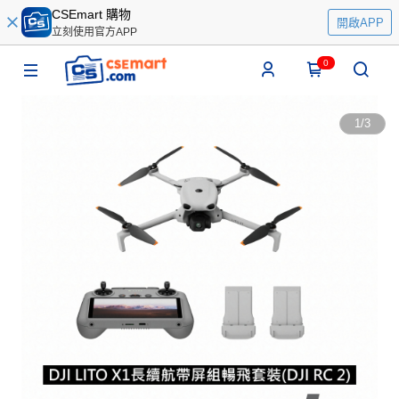
CSEmart 購物
開啟APP
立刻使用官方APP
0
1
/
3