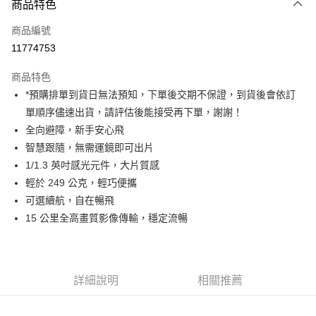
商品特色
信用卡一次付款
商品編號
信用卡分期付款
11774753
3 期 0 利率 每期
NT$6,396
21家銀行
商品特色
6 期 0 利率 每期
NT$3,198
21家銀行
合作金庫商業銀行
第一商業銀行
*預購排單到貨日無法預知，下單後交期不保證，到貨後會依訂
華南商業銀行
彰化商業銀行
12 期 0 利率 每期
NT$1,599
21家銀行
合作金庫商業銀行
第一商業銀行
單順序儘速出貨，請評估後能接受再下單，謝謝！
上海商業儲蓄銀行
台北富邦商業銀行
華南商業銀行
彰化商業銀行
合作金庫商業銀行
第一商業銀行
LINE Pay
國泰世華商業銀行
兆豐國際商業銀行
全向避障，新手安心飛
上海商業儲蓄銀行
台北富邦商業銀行
華南商業銀行
彰化商業銀行
臺灣中小企業銀行
台中商業銀行
智慧跟隨，無需運鏡即可出片
國泰世華商業銀行
兆豐國際商業銀行
Apple Pay
上海商業儲蓄銀行
台北富邦商業銀行
匯豐（台灣）商業銀行
華泰商業銀行
臺灣中小企業銀行
台中商業銀行
1/1.3 英吋感光元件，大片質感
國泰世華商業銀行
兆豐國際商業銀行
聯邦商業銀行
遠東國際商業銀行
匯豐（台灣）商業銀行
華泰商業銀行
街口支付
輕於 249 公克，輕巧便攜
臺灣中小企業銀行
台中商業銀行
元大商業銀行
永豐商業銀行
聯邦商業銀行
遠東國際商業銀行
匯豐（台灣）商業銀行
華泰商業銀行
可選續航，自在暢飛
玉山商業銀行
星展（台灣）商業銀行
悠遊付
元大商業銀行
永豐商業銀行
聯邦商業銀行
遠東國際商業銀行
15 公里全高畫質影像傳輸，穩定流暢
台新國際商業銀行
中國信託商業銀行
玉山商業銀行
星展（台灣）商業銀行
元大商業銀行
永豐商業銀行
台灣樂天信用卡公司
Google Pay
台新國際商業銀行
中國信託商業銀行
玉山商業銀行
星展（台灣）商業銀行
台灣樂天信用卡公司
台新國際商業銀行
中國信託商業銀行
全支付
台灣樂天信用卡公司
詳細說明
相關推薦
全盈+PAY
AFTEE先享後付