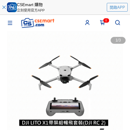
CSEmart 購物
開啟APP
立刻使用官方APP
0
1
/
3