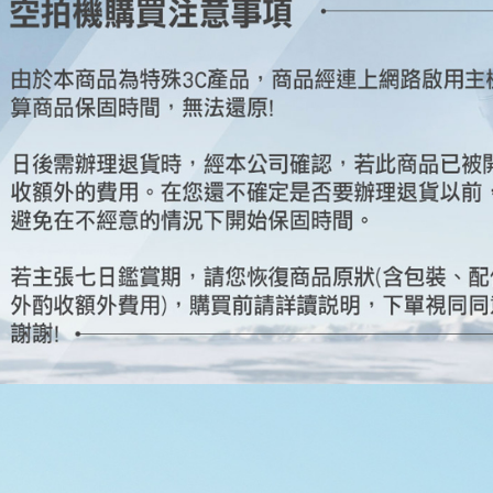
３．收到繳
免運費
／ATM／
※ 請注意
絡購買商品
先享後付
※ 交易是
是否繳費成
付客戶支
【注意事
１．透過由
交易，需
求債權轉
２．關於
https://aft
３．未成
「AFTE
任。
４．使用「
即時審查
結果請求
５．嚴禁
形，恩沛
動。