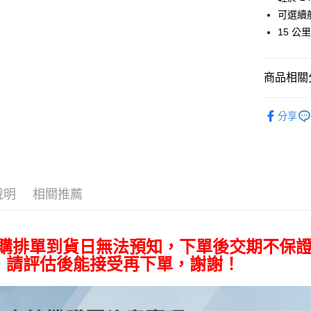
臺灣中
國泰世
聯邦商
可選續
匯豐（
街口支付
臺灣中
元大商
15 
聯邦商
匯豐（
玉山商
悠遊付
元大商
聯邦商
台新國
玉山商
元大商
台灣樂
Google Pa
商品相關分
台新國
玉山商
台灣樂
台新國
全支付
空拍/穩定
台灣樂
分享
全盈+PAY
｜空拍/穩
AFTEE先
相關說明
【關於「A
ATM付款
AFTEE
說明
相關推薦
便利好安
１．簡單
２．便利
運送方式
３．安心
預購排單到貨日無法預知，下單後交期不保
，請評估後能接受再下單，謝謝！
宅配
【「AFT
每筆NT$7
１．於結帳
付」結帳
付款後門
２．訂單