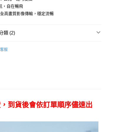
小企業銀行
台中商業銀行
華商業銀行
兆豐國際商業銀行
業銀行
遠東國際商業銀行
航，自在暢飛
台灣）商業銀行
華泰商業銀行
小企業銀行
台中商業銀行
業銀行
永豐商業銀行
公里全高畫質影像傳輸，穩定流暢
業銀行
遠東國際商業銀行
台灣）商業銀行
華泰商業銀行
業銀行
星展（台灣）商業銀行
業銀行
永豐商業銀行
業銀行
遠東國際商業銀行
際商業銀行
中國信託商業銀行
業銀行
星展（台灣）商業銀行
業銀行
永豐商業銀行
天信用卡公司
y
類 (2)
際商業銀行
中國信託商業銀行
業銀行
星展（台灣）商業銀行
天信用卡公司
際商業銀行
中國信託商業銀行
器品牌
DJI
天信用卡公司
客服
定器專區｜
DJI 空拍機/穩定器
享後付
FTEE先享後付」】
先享後付是「在收到商品之後才付款」的支付方式。 讓您購物簡單
心！
：不需註冊會員、不需綁卡、不需儲值。
：只要手機號碼，簡訊認證，即可結帳。
：先確認商品／服務後，再付款。
證，到貨後會依訂單順序儘速出
EE先享後付」結帳流程】
5，滿NT$399(含以上)免運費
方式選擇「AFTEE先享後付」後，將跳轉至「AFTEE先享後
頁面，進行簡訊認證並確認金額後，即可完成結帳。
市自取
成立數日內，您將收到繳費通知簡訊。