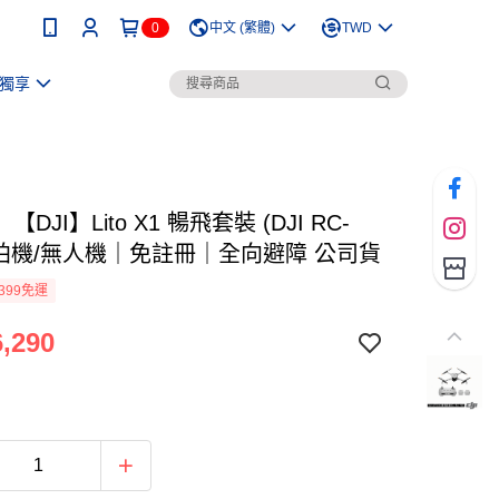
0
中文 (繁體)
TWD
獨享
DJI】Lito X1 暢飛套裝 (DJI RC-
 空拍機/無人機｜免註冊｜全向避障 公司貨
399免運
,290