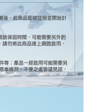
費通知簡訊後14天內，點擊此簡訊中的連結，可透過四大超商
網路銀行／等多元方式進行付款，方視為交易完成。
：結帳手續完成當下不需立刻繳費，但若您需要取消訂單，請聯
的店家。未經商家同意取消之訂單仍視為有效，需透過AFTEE
繳納相關費用。
否成功請以「AFTEE先享後付 」之結帳頁面顯示為準，若有關於
功／繳費後需取消欲退款等相關疑問，請聯繫「AFTEE先享後
援中心」
https://netprotections.freshdesk.com/support/home
項】
恩沛科技股份有限公司提供之「AFTEE先享後付」服務完成之
依本服務之必要範圍內提供個人資料，並將交易相關給付款項請
讓予恩沛科技股份有限公司。
個人資料處理事宜，請瀏覽以下網址：
ee.tw/terms/#terms3
年的使用者請事先徵得法定代理人或監護人之同意方可使用
E先享後付」，若未經同意申辦者引起之損失，本公司不負相關責
AFTEE先享後付」時，將依據個別帳號之用戶狀況，依本公司
核予不同之上限額度；若仍有額度不足之情形，本公司將視審查
用戶進行身份認證。
一人註冊多個帳號或使用他人資訊註冊。若發現惡意使用之情
科技股份有限公司將有權停止該用戶之使用額度並採取法律行