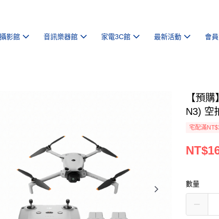
攝影館
音訊樂器館
家電3C館
最新活動
會員
【預購】【
N3)
宅配滿NT$
NT$16
數量