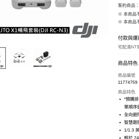
客約商品
※ 本商品
※ 本商品
付款與運
宅配滿NT$
付款方式
商品特色
信用卡一
商品編號
11774759
信用卡分
商品特色
3 期 
*預購
6 期 
合作金
單順序
華南商
12 期
全向避
合作金
上海商
華南商
智慧跟
合作金
LINE Pay
國泰世
上海商
1/1.
華南商
臺灣中
國泰世
Apple Pay
上海商
輕於 2
匯豐（