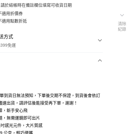
：請於結帳時在備註欄位填寫可收貨日期
不適用折價券
不適用點數折抵
清除
紀錄
送方式
399免運
次付款
期付款
0 利率 每期
NT$5,430
21家銀行
排單到貨日無法預知，下單後交期不保證，到貨後會依訂
0 利率 每期
NT$2,715
21家銀行
庫商業銀行
第一商業銀行
儘速出貨，請評估後能接受再下單，謝謝！
業銀行
彰化商業銀行
 0 利率 每期
NT$1,357
21家銀行
障，新手安心飛
庫商業銀行
第一商業銀行
業儲蓄銀行
台北富邦商業銀行
業銀行
彰化商業銀行
隨，無需運鏡即可出片
庫商業銀行
第一商業銀行
華商業銀行
兆豐國際商業銀行
業儲蓄銀行
台北富邦商業銀行
3 英吋感光元件，大片質感
業銀行
彰化商業銀行
小企業銀行
台中商業銀行
華商業銀行
兆豐國際商業銀行
業儲蓄銀行
台北富邦商業銀行
49 公克，輕巧便攜
台灣）商業銀行
華泰商業銀行