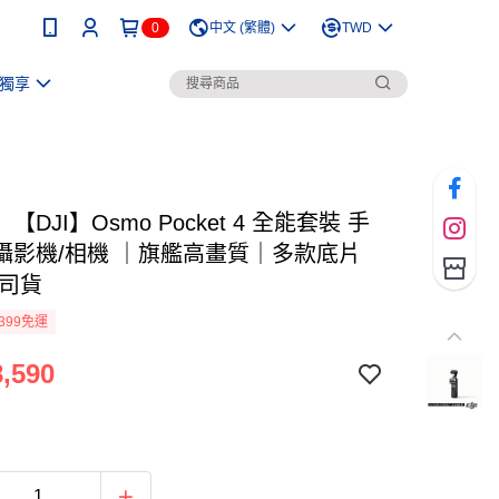
0
中文 (繁體)
TWD
獨享
【DJI】Osmo Pocket 4 全能套裝 手
攝影機/相機 ｜旗艦高畫質｜多款底片
公司貨
399免運
,590