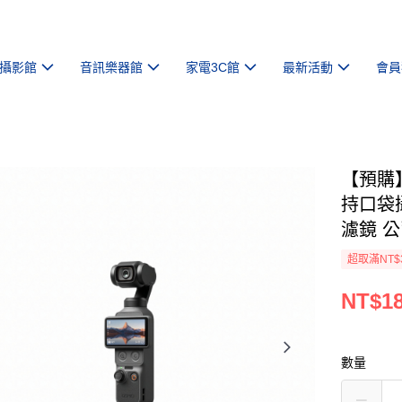
攝影館
音訊樂器館
家電3C館
最新活動
會員
【預購】
持口袋
濾鏡 
超取滿NT$
NT$18
數量