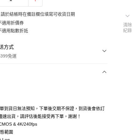
：請於結帳時在備註欄位填寫可收貨日期
不適用折價券
清除
紀錄
不適用點數折抵
送方式
399免運
次付款
期付款
0 利率 每期
NT$6,196
21家銀行
排單到貨日無法預知，下單後交期不保證，到貨後會依訂
0 利率 每期
NT$3,098
21家銀行
庫商業銀行
第一商業銀行
儘速出貨，請評估後能接受再下單，謝謝！
業銀行
彰化商業銀行
 0 利率 每期
NT$1,549
21家銀行
CMOS & 4K/240fps
庫商業銀行
第一商業銀行
業儲蓄銀行
台北富邦商業銀行
業銀行
彰化商業銀行
動態範圍
庫商業銀行
第一商業銀行
付款
華商業銀行
兆豐國際商業銀行
業儲蓄銀行
台北富邦商業銀行
D-Log
業銀行
彰化商業銀行