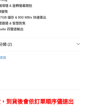
小企業銀行
台中商業銀行
華商業銀行
兆豐國際商業銀行
業儲蓄銀行
台北富邦商業銀行
械增穩 & 旋轉螢幕開拍
台灣）商業銀行
華泰商業銀行
小企業銀行
台中商業銀行
華商業銀行
兆豐國際商業銀行
業銀行
遠東國際商業銀行
損變焦
台灣）商業銀行
華泰商業銀行
小企業銀行
台中商業銀行
業銀行
永豐商業銀行
7GB 儲存 & 800 MB/s 快速匯出
業銀行
遠東國際商業銀行
台灣）商業銀行
華泰商業銀行
業銀行
星展（台灣）商業銀行
業銀行
永豐商業銀行
慧跟隨 & 智慧對焦
業銀行
遠東國際商業銀行
際商業銀行
中國信託商業銀行
業銀行
星展（台灣）商業銀行
Audio 四聲道輸出
業銀行
永豐商業銀行
天信用卡公司
際商業銀行
中國信託商業銀行
業銀行
星展（台灣）商業銀行
天信用卡公司
際商業銀行
中國信託商業銀行
y
類 (2)
天信用卡公司
器品牌
DJI
客服
定器專區｜
DJI 空拍機/穩定器
享後付
FTEE先享後付」】
先享後付是「在收到商品之後才付款」的支付方式。 讓您購物簡單
心！
：不需註冊會員、不需綁卡、不需儲值。
：只要手機號碼，簡訊認證，即可結帳。
：先確認商品／服務後，再付款。
證，到貨後會依訂單順序儘速出
付款