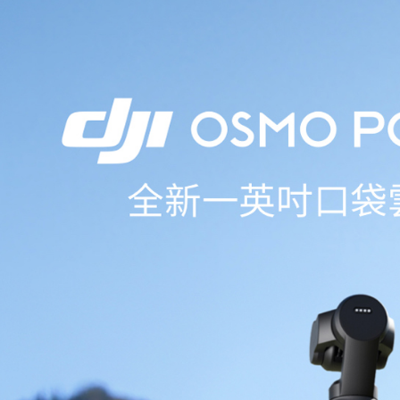
５．嚴禁
形，恩沛
動。