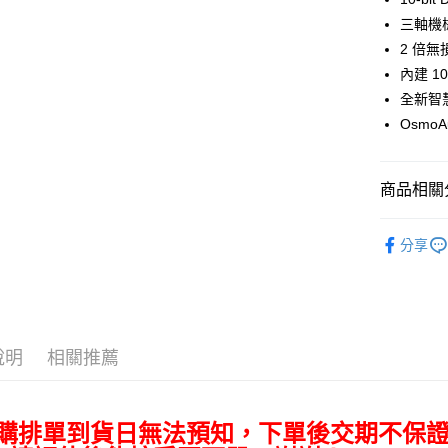
臺灣中
國泰世
LINE Pay
上海商
三軸機
匯豐（
臺灣中
國泰世
聯邦商
2 倍無
匯豐（
Apple Pay
臺灣中
元大商
內建 10
聯邦商
匯豐（
玉山商
街口支付
元大商
全新智
聯邦商
台新國
玉山商
Osmo
元大商
台灣樂
悠遊付
台新國
玉山商
台灣樂
台新國
Google Pa
商品相關分
台灣樂
全支付
空拍/穩定
全盈+PAY
分享
｜空拍/穩
AFTEE先
相關說明
【關於「A
ATM付款
AFTEE
說明
相關推薦
便利好安
１．簡單
２．便利
運送方式
３．安心
預購排單到貨日無法預知，下單後交期不保
全家取貨