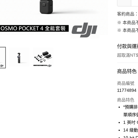
客約商品
※ 本商品
※ 本商品
付款與運
超取滿NT$
付款方式
商品特色
信用卡一
商品編號
11774894
信用卡分
商品特色
3 期 
*預購
6 期 
合作金
單順序
華南商
12 期
1 英吋 
合作金
上海商
華南商
14 級
合作金
超商取貨
國泰世
上海商
10-bit 
華南商