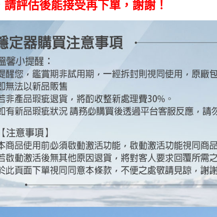
【「AFT
，請評估後能接受再下單，謝謝！
每筆NT$6
１．於結帳
付」結帳
萊爾富取
２．訂單
３．收到繳
每筆NT$6
／ATM／
※ 請注意
7-11取貨
絡購買商品
先享後付
每筆NT$6
※ 交易是
是否繳費成
宅配
付客戶支
每筆NT$7
【注意事
付款後門
１．透過由
交易，需
免運費
求債權轉
２．關於
https://aft
３．未成
「AFTE
任。
４．使用「
即時審查
結果請求