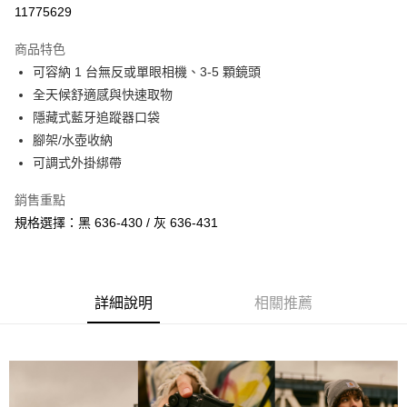
信用卡分期付款
11775629
3 期 0 利率 每期
NT$900
21家銀行
商品特色
6 期 0 利率 每期
NT$450
21家銀行
合作金庫商業銀行
第一商業銀行
可容納 1 台無反或單眼相機、3-5 顆鏡頭
華南商業銀行
彰化商業銀行
12 期 0 利率 每期
NT$225
21家銀行
合作金庫商業銀行
第一商業銀行
全天候舒適感與快速取物
上海商業儲蓄銀行
台北富邦商業銀行
華南商業銀行
彰化商業銀行
合作金庫商業銀行
第一商業銀行
LINE Pay
國泰世華商業銀行
兆豐國際商業銀行
隱藏式藍牙追蹤器口袋
上海商業儲蓄銀行
台北富邦商業銀行
華南商業銀行
彰化商業銀行
臺灣中小企業銀行
台中商業銀行
腳架/水壺收納
國泰世華商業銀行
兆豐國際商業銀行
Apple Pay
上海商業儲蓄銀行
台北富邦商業銀行
匯豐（台灣）商業銀行
華泰商業銀行
臺灣中小企業銀行
台中商業銀行
可調式外掛綁帶
國泰世華商業銀行
兆豐國際商業銀行
聯邦商業銀行
遠東國際商業銀行
匯豐（台灣）商業銀行
華泰商業銀行
街口支付
臺灣中小企業銀行
台中商業銀行
元大商業銀行
永豐商業銀行
銷售重點
聯邦商業銀行
遠東國際商業銀行
匯豐（台灣）商業銀行
華泰商業銀行
玉山商業銀行
星展（台灣）商業銀行
悠遊付
元大商業銀行
永豐商業銀行
規格選擇：黑 636-430 / 灰 636-431
聯邦商業銀行
遠東國際商業銀行
台新國際商業銀行
中國信託商業銀行
玉山商業銀行
星展（台灣）商業銀行
元大商業銀行
永豐商業銀行
台灣樂天信用卡公司
Google Pay
台新國際商業銀行
中國信託商業銀行
玉山商業銀行
星展（台灣）商業銀行
台灣樂天信用卡公司
台新國際商業銀行
中國信託商業銀行
全支付
台灣樂天信用卡公司
詳細說明
相關推薦
全盈+PAY
AFTEE先享後付
相關說明
【關於「AFTEE先享後付」】