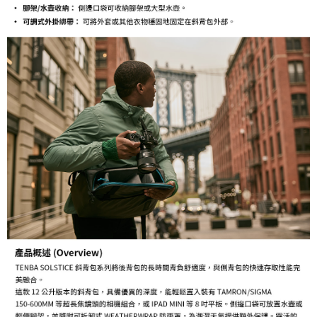
３．未成年的使用者請事先徵得法定代理人或監護人之同意方可使用
「AFTEE先享後付」，若未經同意申辦者引起之損失，本公司不負相關責
任。
４．使用「AFTEE先享後付」時，將依據個別帳號之用戶狀況，依本公司即
時審查核予不同之上限額度；若仍有額度不足之情形，本公司將視審查結果
請求用戶進行身份認證。
５．嚴禁一人註冊多個帳號或使用他人資訊註冊。若發現惡意使用之情形，
恩沛科技股份有限公司將有權停止該用戶之使用額度並採取法律行動。