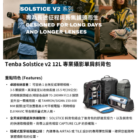
ATM付款
AFTEE先享後付是「在收到商品之後才付款」的支付方式。 讓您購物簡單
便利好安心！
１．簡單：不需註冊會員、不需綁卡、不需儲值。
運送方式
２．便利：只要手機號碼，簡訊認證，即可結帳。
３．安心：先確認商品／服務後，再付款。
宅配
每筆NT$75，滿NT$399(含以上)免運費
【「AFTEE先享後付」結帳流程】
１．於結帳方式選擇「AFTEE先享後付」後，將跳轉至「AFTEE先享後付」
付款後門市自取
結帳頁面，進行簡訊認證並確認金額後，即可完成結帳。
２．訂單成立數日內，您將收到繳費通知簡訊。
免運費
３．收到繳費通知簡訊後14天內，點擊此簡訊中的連結，可透過四大超商／
ATM／網路銀行／等多元方式進行付款，方視為交易完成。
※ 請注意：結帳手續完成當下不需立刻繳費，但若您需要取消訂單，請聯絡
購買商品的店家。未經商家同意取消之訂單仍視為有效，需透過AFTEE先享
後付繳納相關費用。
※ 交易是否成功請以「AFTEE先享後付 」之結帳頁面顯示為準，若有關於
是否繳費成功／繳費後需取消欲退款等相關疑問，請聯繫「AFTEE先享後付
客戶支援中心」
https://netprotections.freshdesk.com/support/home
【注意事項】
１．透過由恩沛科技股份有限公司提供之「AFTEE先享後付」服務完成之交
易，需依本服務之必要範圍內提供個人資料，並將交易相關給付款項請求債
權轉讓予恩沛科技股份有限公司。
２．關於個人資料處理事宜，請瀏覽以下網址：
https://aftee.tw/terms/#terms3