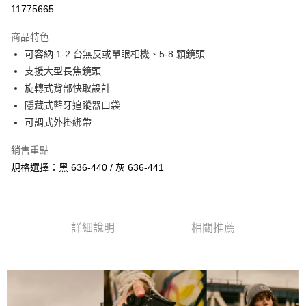
信用卡分期付款
11775665
3 期 0 利率 每期
NT$1,400
21家銀行
商品特色
6 期 0 利率 每期
NT$700
21家銀行
合作金庫商業銀行
第一商業銀行
可容納 1-2 台無反或單眼相機、5-8 顆鏡頭
華南商業銀行
彰化商業銀行
12 期 0 利率 每期
NT$350
21家銀行
合作金庫商業銀行
第一商業銀行
支援大型長焦鏡頭
上海商業儲蓄銀行
台北富邦商業銀行
華南商業銀行
彰化商業銀行
合作金庫商業銀行
第一商業銀行
LINE Pay
國泰世華商業銀行
兆豐國際商業銀行
旋轉式背部快取設計
上海商業儲蓄銀行
台北富邦商業銀行
華南商業銀行
彰化商業銀行
臺灣中小企業銀行
台中商業銀行
隱藏式藍牙追蹤器口袋
國泰世華商業銀行
兆豐國際商業銀行
Apple Pay
上海商業儲蓄銀行
台北富邦商業銀行
匯豐（台灣）商業銀行
華泰商業銀行
臺灣中小企業銀行
台中商業銀行
可調式外掛綁帶
國泰世華商業銀行
兆豐國際商業銀行
聯邦商業銀行
遠東國際商業銀行
匯豐（台灣）商業銀行
華泰商業銀行
街口支付
臺灣中小企業銀行
台中商業銀行
元大商業銀行
永豐商業銀行
銷售重點
聯邦商業銀行
遠東國際商業銀行
匯豐（台灣）商業銀行
華泰商業銀行
玉山商業銀行
星展（台灣）商業銀行
悠遊付
元大商業銀行
永豐商業銀行
規格選擇：黑 636-440 / 灰 636-441
聯邦商業銀行
遠東國際商業銀行
台新國際商業銀行
中國信託商業銀行
玉山商業銀行
星展（台灣）商業銀行
元大商業銀行
永豐商業銀行
台灣樂天信用卡公司
Google Pay
台新國際商業銀行
中國信託商業銀行
玉山商業銀行
星展（台灣）商業銀行
台灣樂天信用卡公司
台新國際商業銀行
中國信託商業銀行
全支付
台灣樂天信用卡公司
詳細說明
相關推薦
全盈+PAY
AFTEE先享後付
相關說明
【關於「AFTEE先享後付」】