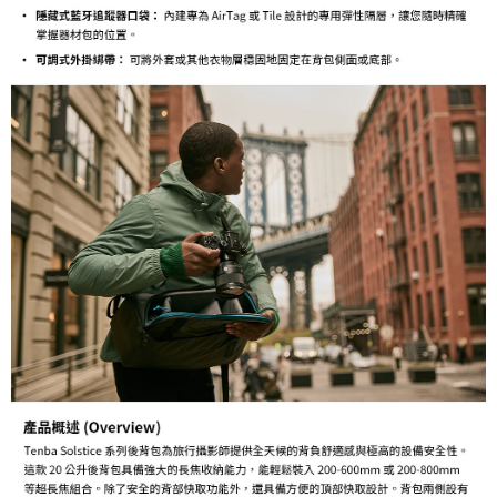
３．未成年的使用者請事先徵得法定代理人或監護人之同意方可使用
「AFTEE先享後付」，若未經同意申辦者引起之損失，本公司不負相關責
任。
４．使用「AFTEE先享後付」時，將依據個別帳號之用戶狀況，依本公司即
時審查核予不同之上限額度；若仍有額度不足之情形，本公司將視審查結果
請求用戶進行身份認證。
５．嚴禁一人註冊多個帳號或使用他人資訊註冊。若發現惡意使用之情形，
恩沛科技股份有限公司將有權停止該用戶之使用額度並採取法律行動。