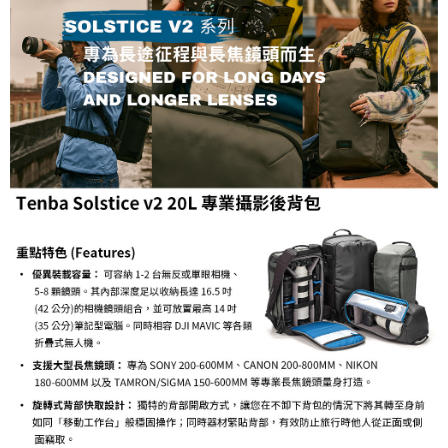
ATM付款
AFTEE先享後付是「在收到商品之後才付款」的支付方式。 讓您購物簡單
便利好安心！
１．簡單：不需註冊會員、不需綁卡、不需儲值。
運送方式
２．便利：只要手機號碼，簡訊認證，即可結帳。
３．安心：先確認商品／服務後，再付款。
宅配
每筆NT$75，滿NT$399(含以上)免運費
【「AFTEE先享後付」結帳流程】
１．於結帳方式選擇「AFTEE先享後付」後，將跳轉至「AFTEE先享後付」
付款後門市自取
結帳頁面，進行簡訊認證並確認金額後，即可完成結帳。
２．訂單成立數日內，您將收到繳費通知簡訊。
免運費
３．收到繳費通知簡訊後14天內，點擊此簡訊中的連結，可透過四大超商／
ATM／網路銀行／等多元方式進行付款，方視為交易完成。
※ 請注意：結帳手續完成當下不需立刻繳費，但若您需要取消訂單，請聯絡
購買商品的店家。未經商家同意取消之訂單仍視為有效，需透過AFTEE先享
後付繳納相關費用。
※ 交易是否成功請以「AFTEE先享後付 」之結帳頁面顯示為準，若有關於
是否繳費成功／繳費後需取消欲退款等相關疑問，請聯繫「AFTEE先享後付
客戶支援中心」
https://netprotections.freshdesk.com/support/home
【注意事項】
１．透過由恩沛科技股份有限公司提供之「AFTEE先享後付」服務完成之交
易，需依本服務之必要範圍內提供個人資料，並將交易相關給付款項請求債
權轉讓予恩沛科技股份有限公司。
２．關於個人資料處理事宜，請瀏覽以下網址：
https://aftee.tw/terms/#terms3