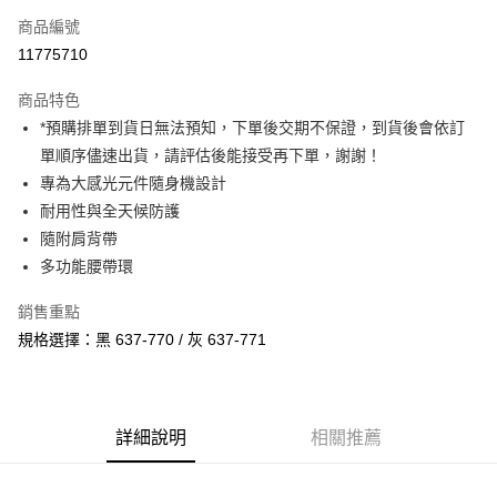
商品編號
信用卡分期付款
11775710
3 期 0 利率 每期
NT$200
21家銀行
商品特色
6 期 0 利率 每期
NT$100
21家銀行
合作金庫商業銀行
第一商業銀行
*預購排單到貨日無法預知，下單後交期不保證，到貨後會依訂
華南商業銀行
彰化商業銀行
12 期 0 利率 每期
NT$50
21家銀行
合作金庫商業銀行
第一商業銀行
單順序儘速出貨，請評估後能接受再下單，謝謝！
上海商業儲蓄銀行
台北富邦商業銀行
華南商業銀行
彰化商業銀行
合作金庫商業銀行
第一商業銀行
超商取貨付款
國泰世華商業銀行
兆豐國際商業銀行
專為大感光元件隨身機設計
上海商業儲蓄銀行
台北富邦商業銀行
華南商業銀行
彰化商業銀行
臺灣中小企業銀行
台中商業銀行
耐用性與全天候防護
國泰世華商業銀行
兆豐國際商業銀行
LINE Pay
上海商業儲蓄銀行
台北富邦商業銀行
匯豐（台灣）商業銀行
華泰商業銀行
臺灣中小企業銀行
台中商業銀行
隨附肩背帶
國泰世華商業銀行
兆豐國際商業銀行
聯邦商業銀行
遠東國際商業銀行
匯豐（台灣）商業銀行
華泰商業銀行
Apple Pay
多功能腰帶環
臺灣中小企業銀行
台中商業銀行
元大商業銀行
永豐商業銀行
聯邦商業銀行
遠東國際商業銀行
匯豐（台灣）商業銀行
華泰商業銀行
玉山商業銀行
星展（台灣）商業銀行
街口支付
元大商業銀行
永豐商業銀行
銷售重點
聯邦商業銀行
遠東國際商業銀行
台新國際商業銀行
中國信託商業銀行
玉山商業銀行
星展（台灣）商業銀行
規格選擇：黑 637-770 / 灰 637-771
元大商業銀行
永豐商業銀行
台灣樂天信用卡公司
悠遊付
台新國際商業銀行
中國信託商業銀行
玉山商業銀行
星展（台灣）商業銀行
台灣樂天信用卡公司
台新國際商業銀行
中國信託商業銀行
Google Pay
台灣樂天信用卡公司
全支付
詳細說明
相關推薦
全盈+PAY