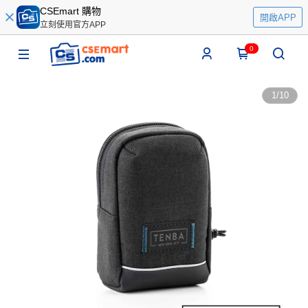
CSEmart 購物
開啟APP
立刻使用官方APP
0
1
/
10