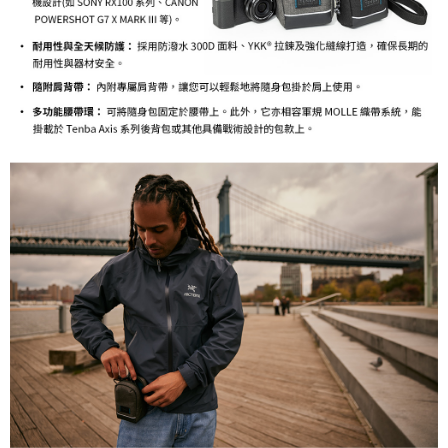
易，需依本服務之必要範圍內提供個人資料，並將交易相關給付款項請求債
權轉讓予恩沛科技股份有限公司。
２．關於個人資料處理事宜，請瀏覽以下網址：
https://aftee.tw/terms/#terms3
３．未成年的使用者請事先徵得法定代理人或監護人之同意方可使用
「AFTEE先享後付」，若未經同意申辦者引起之損失，本公司不負相關責
任。
４．使用「AFTEE先享後付」時，將依據個別帳號之用戶狀況，依本公司即
時審查核予不同之上限額度；若仍有額度不足之情形，本公司將視審查結果
請求用戶進行身份認證。
５．嚴禁一人註冊多個帳號或使用他人資訊註冊。若發現惡意使用之情形，
恩沛科技股份有限公司將有權停止該用戶之使用額度並採取法律行動。