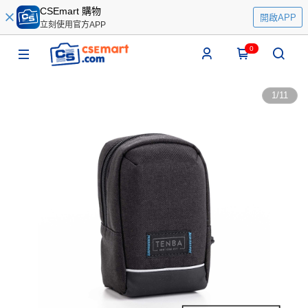
CSEmart 購物
開啟APP
立刻使用官方APP
0
1
/
11