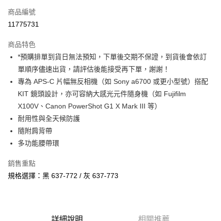
商品編號
信用卡分期付款
11775731
3 期 0 利率 每期
NT$200
21家銀行
商品特色
6 期 0 利率 每期
NT$100
21家銀行
合作金庫商業銀行
第一商業銀行
*預購排單到貨日無法預知，下單後交期不保證，到貨後會依訂
華南商業銀行
彰化商業銀行
12 期 0 利率 每期
NT$50
21家銀行
合作金庫商業銀行
第一商業銀行
單順序儘速出貨，請評估後能接受再下單，謝謝！
上海商業儲蓄銀行
台北富邦商業銀行
華南商業銀行
彰化商業銀行
合作金庫商業銀行
第一商業銀行
超商取貨付款
國泰世華商業銀行
兆豐國際商業銀行
專為 APS-C 片幅無反相機（如 Sony a6700 或更小型號）搭配
上海商業儲蓄銀行
台北富邦商業銀行
華南商業銀行
彰化商業銀行
臺灣中小企業銀行
台中商業銀行
KIT 鏡頭設計，亦可容納大感光元件隨身機（如 Fujifilm
國泰世華商業銀行
兆豐國際商業銀行
LINE Pay
上海商業儲蓄銀行
台北富邦商業銀行
匯豐（台灣）商業銀行
華泰商業銀行
臺灣中小企業銀行
台中商業銀行
X100V、Canon PowerShot G1 X Mark III 等）
國泰世華商業銀行
兆豐國際商業銀行
聯邦商業銀行
遠東國際商業銀行
匯豐（台灣）商業銀行
華泰商業銀行
Apple Pay
耐用性與全天候防護
臺灣中小企業銀行
台中商業銀行
元大商業銀行
永豐商業銀行
聯邦商業銀行
遠東國際商業銀行
匯豐（台灣）商業銀行
華泰商業銀行
隨附肩背帶
玉山商業銀行
星展（台灣）商業銀行
街口支付
元大商業銀行
永豐商業銀行
聯邦商業銀行
遠東國際商業銀行
多功能腰帶環
台新國際商業銀行
中國信託商業銀行
玉山商業銀行
星展（台灣）商業銀行
元大商業銀行
永豐商業銀行
台灣樂天信用卡公司
悠遊付
台新國際商業銀行
中國信託商業銀行
玉山商業銀行
星展（台灣）商業銀行
銷售重點
台灣樂天信用卡公司
台新國際商業銀行
中國信託商業銀行
Google Pay
規格選擇：黑 637-772 / 灰 637-773
台灣樂天信用卡公司
全支付
全盈+PAY
詳細說明
相關推薦