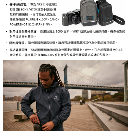
易，需依本服務之必要範圍內提供個人資料，並將交易相關給付款項請求債
權轉讓予恩沛科技股份有限公司。
２．關於個人資料處理事宜，請瀏覽以下網址：
https://aftee.tw/terms/#terms3
３．未成年的使用者請事先徵得法定代理人或監護人之同意方可使用
「AFTEE先享後付」，若未經同意申辦者引起之損失，本公司不負相關責
任。
４．使用「AFTEE先享後付」時，將依據個別帳號之用戶狀況，依本公司即
時審查核予不同之上限額度；若仍有額度不足之情形，本公司將視審查結果
請求用戶進行身份認證。
５．嚴禁一人註冊多個帳號或使用他人資訊註冊。若發現惡意使用之情形，
恩沛科技股份有限公司將有權停止該用戶之使用額度並採取法律行動。