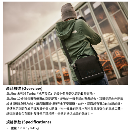
３．未成年的使用者請事先徵得法定代理人或監護人之同意方可使用
「AFTEE先享後付」，若未經同意申辦者引起之損失，本公司不負相關責
任。
４．使用「AFTEE先享後付」時，將依據個別帳號之用戶狀況，依本公司即
時審查核予不同之上限額度；若仍有額度不足之情形，本公司將視審查結果
請求用戶進行身份認證。
５．嚴禁一人註冊多個帳號或使用他人資訊註冊。若發現惡意使用之情形，
恩沛科技股份有限公司將有權停止該用戶之使用額度並採取法律行動。