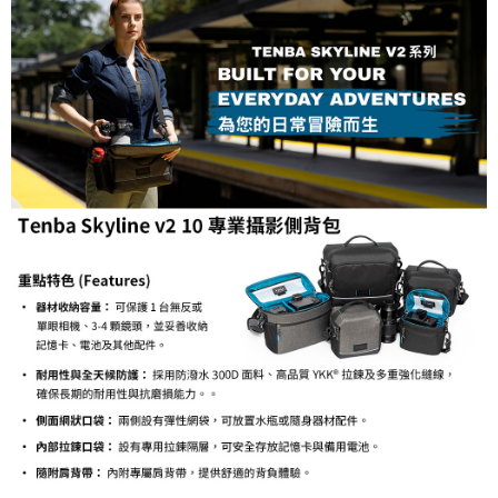
ATM付款
AFTEE先享後付是「在收到商品之後才付款」的支付方式。 讓您購物簡單
便利好安心！
１．簡單：不需註冊會員、不需綁卡、不需儲值。
運送方式
２．便利：只要手機號碼，簡訊認證，即可結帳。
３．安心：先確認商品／服務後，再付款。
宅配
每筆NT$75，滿NT$399(含以上)免運費
【「AFTEE先享後付」結帳流程】
１．於結帳方式選擇「AFTEE先享後付」後，將跳轉至「AFTEE先享後付」
付款後門市自取
結帳頁面，進行簡訊認證並確認金額後，即可完成結帳。
２．訂單成立數日內，您將收到繳費通知簡訊。
免運費
３．收到繳費通知簡訊後14天內，點擊此簡訊中的連結，可透過四大超商／
ATM／網路銀行／等多元方式進行付款，方視為交易完成。
※ 請注意：結帳手續完成當下不需立刻繳費，但若您需要取消訂單，請聯絡
購買商品的店家。未經商家同意取消之訂單仍視為有效，需透過AFTEE先享
後付繳納相關費用。
※ 交易是否成功請以「AFTEE先享後付 」之結帳頁面顯示為準，若有關於
是否繳費成功／繳費後需取消欲退款等相關疑問，請聯繫「AFTEE先享後付
客戶支援中心」
https://netprotections.freshdesk.com/support/home
【注意事項】
１．透過由恩沛科技股份有限公司提供之「AFTEE先享後付」服務完成之交
易，需依本服務之必要範圍內提供個人資料，並將交易相關給付款項請求債
權轉讓予恩沛科技股份有限公司。
２．關於個人資料處理事宜，請瀏覽以下網址：
https://aftee.tw/terms/#terms3