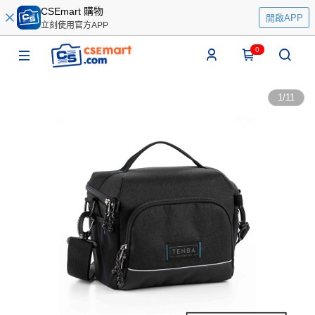
CSEmart 購物
開啟APP
立刻使用官方APP
0
1
/
11