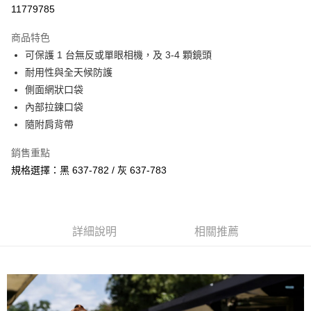
信用卡分期付款
11779785
3 期 0 利率 每期
NT$433
21家銀行
商品特色
6 期 0 利率 每期
NT$216
21家銀行
合作金庫商業銀行
第一商業銀行
可保護 1 台無反或單眼相機，及 3-4 顆鏡頭
華南商業銀行
彰化商業銀行
12 期 0 利率 每期
NT$108
21家銀行
合作金庫商業銀行
第一商業銀行
耐用性與全天候防護
上海商業儲蓄銀行
台北富邦商業銀行
華南商業銀行
彰化商業銀行
合作金庫商業銀行
第一商業銀行
LINE Pay
國泰世華商業銀行
兆豐國際商業銀行
側面網狀口袋
上海商業儲蓄銀行
台北富邦商業銀行
華南商業銀行
彰化商業銀行
臺灣中小企業銀行
台中商業銀行
內部拉鍊口袋
國泰世華商業銀行
兆豐國際商業銀行
Apple Pay
上海商業儲蓄銀行
台北富邦商業銀行
匯豐（台灣）商業銀行
華泰商業銀行
臺灣中小企業銀行
台中商業銀行
隨附肩背帶
國泰世華商業銀行
兆豐國際商業銀行
聯邦商業銀行
遠東國際商業銀行
匯豐（台灣）商業銀行
華泰商業銀行
街口支付
臺灣中小企業銀行
台中商業銀行
元大商業銀行
永豐商業銀行
銷售重點
聯邦商業銀行
遠東國際商業銀行
匯豐（台灣）商業銀行
華泰商業銀行
玉山商業銀行
星展（台灣）商業銀行
悠遊付
元大商業銀行
永豐商業銀行
規格選擇：黑 637-782 / 灰 637-783
聯邦商業銀行
遠東國際商業銀行
台新國際商業銀行
中國信託商業銀行
玉山商業銀行
星展（台灣）商業銀行
元大商業銀行
永豐商業銀行
台灣樂天信用卡公司
Google Pay
台新國際商業銀行
中國信託商業銀行
玉山商業銀行
星展（台灣）商業銀行
台灣樂天信用卡公司
台新國際商業銀行
中國信託商業銀行
全支付
台灣樂天信用卡公司
詳細說明
相關推薦
全盈+PAY
AFTEE先享後付
相關說明
【關於「AFTEE先享後付」】