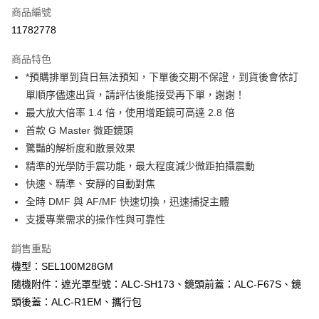
商品編號
信用卡分期付款
11782778
3 期 0 利率 每期
NT$13,993
21家銀行
商品特色
6 期 0 利率 每期
NT$6,996
21家銀行
合作金庫商業銀行
第一商業銀行
*預購排單到貨日無法預知，下單後交期不保證，到貨後會依訂
華南商業銀行
彰化商業銀行
12 期 0 利率 每期
NT$3,498
21家銀行
合作金庫商業銀行
第一商業銀行
單順序儘速出貨，請評估後能接受再下單，謝謝！
上海商業儲蓄銀行
台北富邦商業銀行
華南商業銀行
彰化商業銀行
合作金庫商業銀行
第一商業銀行
超商取貨付款
國泰世華商業銀行
兆豐國際商業銀行
最大放大倍率 1.4 倍，使用增距鏡可高達 2.8 倍
上海商業儲蓄銀行
台北富邦商業銀行
華南商業銀行
彰化商業銀行
臺灣中小企業銀行
台中商業銀行
首款 G Master 微距鏡頭
國泰世華商業銀行
兆豐國際商業銀行
LINE Pay
上海商業儲蓄銀行
台北富邦商業銀行
匯豐（台灣）商業銀行
華泰商業銀行
臺灣中小企業銀行
台中商業銀行
驚豔的解析度和散景效果
國泰世華商業銀行
兆豐國際商業銀行
聯邦商業銀行
遠東國際商業銀行
匯豐（台灣）商業銀行
華泰商業銀行
Apple Pay
精準的光學防手震功能，最大程度減少微距拍攝震動
臺灣中小企業銀行
台中商業銀行
元大商業銀行
永豐商業銀行
聯邦商業銀行
遠東國際商業銀行
匯豐（台灣）商業銀行
華泰商業銀行
快速、精準、安靜的自動對焦
玉山商業銀行
星展（台灣）商業銀行
街口支付
元大商業銀行
永豐商業銀行
聯邦商業銀行
遠東國際商業銀行
全時 DMF 與 AF/MF 快速切換，迅速捕捉主體
台新國際商業銀行
中國信託商業銀行
玉山商業銀行
星展（台灣）商業銀行
元大商業銀行
永豐商業銀行
台灣樂天信用卡公司
悠遊付
支援專業需求的操作性與可靠性
台新國際商業銀行
中國信託商業銀行
玉山商業銀行
星展（台灣）商業銀行
台灣樂天信用卡公司
台新國際商業銀行
中國信託商業銀行
Google Pay
銷售重點
台灣樂天信用卡公司
機型：SEL100M28GM
全支付
隨機附件：遮光罩型號：ALC-SH173、鏡頭前蓋：ALC-F67S、鏡
全盈+PAY
頭後蓋：ALC-R1EM、攜行包