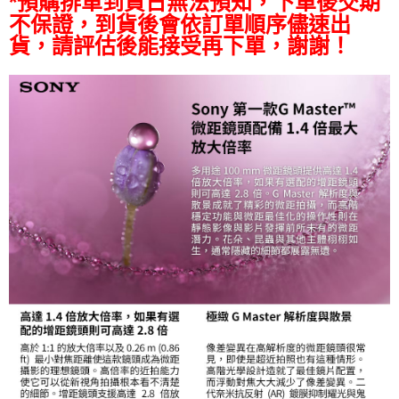
*預購排單到貨日無法預知，下單後交期
易，需依本服務之必要範圍內提供個人資料，並將交易相關給付款項請求債
權轉讓予恩沛科技股份有限公司。
不保證，到貨後會依訂單順序儘速出
２．關於個人資料處理事宜，請瀏覽以下網址：
貨，請評估後能接受再下單，謝謝！
https://aftee.tw/terms/#terms3
３．未成年的使用者請事先徵得法定代理人或監護人之同意方可使用
「AFTEE先享後付」，若未經同意申辦者引起之損失，本公司不負相關責
任。
４．使用「AFTEE先享後付」時，將依據個別帳號之用戶狀況，依本公司即
時審查核予不同之上限額度；若仍有額度不足之情形，本公司將視審查結果
請求用戶進行身份認證。
５．嚴禁一人註冊多個帳號或使用他人資訊註冊。若發現惡意使用之情形，
恩沛科技股份有限公司將有權停止該用戶之使用額度並採取法律行動。