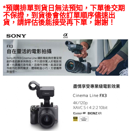
https://aftee.tw/terms/#terms3
*預購排單到貨日無法預知，下單後交期
３．未成年的使用者請事先徵得法定代理人或監護人之同意方可使用
不保證，到貨後會依訂單順序儘速出
「AFTEE先享後付」，若未經同意申辦者引起之損失，本公司不負相關責
貨，請評估後能接受再下單，謝謝！
任。
４．使用「AFTEE先享後付」時，將依據個別帳號之用戶狀況，依本公司即
時審查核予不同之上限額度；若仍有額度不足之情形，本公司將視審查結果
請求用戶進行身份認證。
５．嚴禁一人註冊多個帳號或使用他人資訊註冊。若發現惡意使用之情形，
恩沛科技股份有限公司將有權停止該用戶之使用額度並採取法律行動。