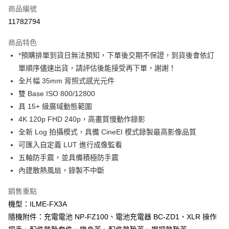
商品編號
信用卡分期付款
11782794
3 期 0 利率 每期
NT$36,660
21家銀行
商品特色
6 期 0 利率 每期
NT$18,330
21家銀行
合作金庫商業銀行
第一商業銀行
*預購排單到貨日無法預知，下單後交期不保證，到貨後會依訂
華南商業銀行
彰化商業銀行
12 期 0 利率 每期
NT$9,165
21家銀行
合作金庫商業銀行
第一商業銀行
單順序儘速出貨，請評估後能接受再下單，謝謝！
上海商業儲蓄銀行
台北富邦商業銀行
華南商業銀行
彰化商業銀行
合作金庫商業銀行
第一商業銀行
LINE Pay
國泰世華商業銀行
兆豐國際商業銀行
全片幅 35mm 背照式感光元件
上海商業儲蓄銀行
台北富邦商業銀行
華南商業銀行
彰化商業銀行
臺灣中小企業銀行
台中商業銀行
雙 Base ISO 800/12800
國泰世華商業銀行
兆豐國際商業銀行
Apple Pay
上海商業儲蓄銀行
台北富邦商業銀行
匯豐（台灣）商業銀行
華泰商業銀行
臺灣中小企業銀行
台中商業銀行
具 15+ 級廣域動態範圍
國泰世華商業銀行
兆豐國際商業銀行
聯邦商業銀行
遠東國際商業銀行
匯豐（台灣）商業銀行
華泰商業銀行
街口支付
4K 120p FHD 240p，高畫質慢動作錄影
臺灣中小企業銀行
台中商業銀行
元大商業銀行
永豐商業銀行
聯邦商業銀行
遠東國際商業銀行
匯豐（台灣）商業銀行
華泰商業銀行
全新 Log 拍攝模式，具備 CineEI 模式錄製最高影像品質
玉山商業銀行
星展（台灣）商業銀行
悠遊付
元大商業銀行
永豐商業銀行
聯邦商業銀行
遠東國際商業銀行
可匯入自定義 LUT 進行成像監看
台新國際商業銀行
中國信託商業銀行
玉山商業銀行
星展（台灣）商業銀行
元大商業銀行
永豐商業銀行
台灣樂天信用卡公司
Google Pay
五軸防手震，並具備積極防手震
台新國際商業銀行
中國信託商業銀行
玉山商業銀行
星展（台灣）商業銀行
內建散熱風扇，錄製不中斷
台灣樂天信用卡公司
台新國際商業銀行
中國信託商業銀行
全支付
台灣樂天信用卡公司
銷售重點
全盈+PAY
機型：ILME-FX3A
AFTEE先享後付
隨機附件：充電電池 NP-FZ100、電池充電器 BC-ZD1、XLR 操作
相關說明