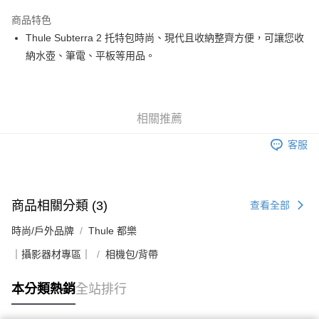
3 期 0 利率 每期
NT$1,700
21家銀行
商品特色
6 期 0 利率 每期
NT$850
21家銀行
合作金庫商業銀行
第一商業銀行
Thule Subterra 2 托特包時尚、現代且收納整齊方便，可讓您收
華南商業銀行
彰化商業銀行
12 期 0 利率 每期
NT$425
21家銀行
合作金庫商業銀行
第一商業銀行
納水壺、筆電、平板等用品。
上海商業儲蓄銀行
台北富邦商業銀行
華南商業銀行
彰化商業銀行
合作金庫商業銀行
第一商業銀行
LINE Pay
國泰世華商業銀行
兆豐國際商業銀行
上海商業儲蓄銀行
台北富邦商業銀行
華南商業銀行
彰化商業銀行
臺灣中小企業銀行
台中商業銀行
國泰世華商業銀行
兆豐國際商業銀行
Apple Pay
上海商業儲蓄銀行
台北富邦商業銀行
匯豐（台灣）商業銀行
華泰商業銀行
臺灣中小企業銀行
台中商業銀行
國泰世華商業銀行
兆豐國際商業銀行
聯邦商業銀行
遠東國際商業銀行
相關推薦
匯豐（台灣）商業銀行
華泰商業銀行
街口支付
臺灣中小企業銀行
台中商業銀行
元大商業銀行
永豐商業銀行
聯邦商業銀行
遠東國際商業銀行
匯豐（台灣）商業銀行
華泰商業銀行
客服
玉山商業銀行
星展（台灣）商業銀行
悠遊付
元大商業銀行
永豐商業銀行
聯邦商業銀行
遠東國際商業銀行
台新國際商業銀行
中國信託商業銀行
玉山商業銀行
星展（台灣）商業銀行
元大商業銀行
永豐商業銀行
台灣樂天信用卡公司
Google Pay
台新國際商業銀行
中國信託商業銀行
玉山商業銀行
星展（台灣）商業銀行
台灣樂天信用卡公司
台新國際商業銀行
中國信託商業銀行
商品相關分類 (3)
全支付
查看全部
台灣樂天信用卡公司
全盈+PAY
時尚/戶外品牌
Thule 都樂
｜攝影器材專區｜
相機包/背帶
AFTEE先享後付
相關說明
本分類熱銷
全站排行
【關於「AFTEE先享後付」】
ATM付款
AFTEE先享後付是「在收到商品之後才付款」的支付方式。 讓您購物簡單
便利好安心！