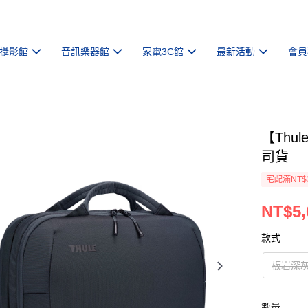
攝影館
音訊樂器館
家電3C館
最新活動
會員
【Thul
司貨
宅配滿NT$
NT$5,
款式
板岩深
數量