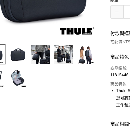
付款與運
宅配滿NT$
付款方式
商品特色
信用卡一
商品編號
11815446
信用卡分
商品特色
3 期 
Thul
6 期 
合作金
您可將
華南商
12 期
工作和
合作金
上海商
華南商
合作金
LINE Pay
國泰世
上海商
華南商
臺灣中
國泰世
商品相關分
Apple Pay
上海商
匯豐（
臺灣中