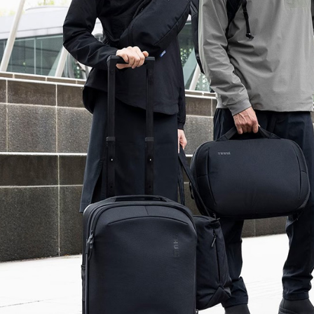
３．收到繳
免運費
／ATM／
※ 請注意
絡購買商品
先享後付
※ 交易是
是否繳費成
付客戶支
【注意事
１．透過由
交易，需
求債權轉
２．關於
https://aft
３．未成
「AFTE
任。
４．使用「
即時審查
結果請求
５．嚴禁
形，恩沛
動。