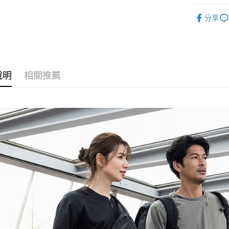
國泰世
聯邦商
時尚/戶外
匯豐（
街口支付
臺灣中
元大商
分享
聯邦商
匯豐（
｜攝影器
玉山商
悠遊付
元大商
聯邦商
台新國
玉山商
Thule 旗
元大商
台灣樂
Google Pa
台新國
玉山商
台灣樂
台新國
全支付
說明
相關推薦
台灣樂
全盈+PAY
AFTEE先
相關說明
【關於「A
ATM付款
AFTEE
便利好安
１．簡單
２．便利
運送方式
３．安心
宅配
【「AFT
每筆NT$7
１．於結帳
付」結帳
付款後門
２．訂單