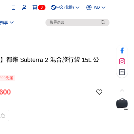
0
中文 (繁體)
TWD
獨享
e】都樂 Subterra 2 混合旅行袋 15L 公
399免運
600
灰色