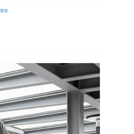
華商業銀行
兆豐國際商業銀行
業銀行
遠東國際商業銀行
品牌
Thule 都樂
台灣）商業銀行
華泰商業銀行
小企業銀行
台中商業銀行
業銀行
永豐商業銀行
客服
業銀行
遠東國際商業銀行
台灣）商業銀行
華泰商業銀行
材專區｜
相機包/背帶
業銀行
星展（台灣）商業銀行
業銀行
永豐商業銀行
業銀行
遠東國際商業銀行
際商業銀行
中國信託商業銀行
業銀行
星展（台灣）商業銀行
艦館
置物袋/背包
業銀行
永豐商業銀行
天信用卡公司
y
際商業銀行
中國信託商業銀行
業銀行
星展（台灣）商業銀行
天信用卡公司
際商業銀行
中國信託商業銀行
天信用卡公司
享後付
FTEE先享後付」】
先享後付是「在收到商品之後才付款」的支付方式。 讓您購物簡單
心！
：不需註冊會員、不需綁卡、不需儲值。
：只要手機號碼，簡訊認證，即可結帳。
：先確認商品／服務後，再付款。
EE先享後付」結帳流程】
5，滿NT$399(含以上)免運費
方式選擇「AFTEE先享後付」後，將跳轉至「AFTEE先享後
頁面，進行簡訊認證並確認金額後，即可完成結帳。
市自取
成立數日內，您將收到繳費通知簡訊。