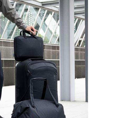
費通知簡訊後14天內，點擊此簡訊中的連結，可透過四大超商
網路銀行／等多元方式進行付款，方視為交易完成。
：結帳手續完成當下不需立刻繳費，但若您需要取消訂單，請聯
的店家。未經商家同意取消之訂單仍視為有效，需透過AFTEE
繳納相關費用。
否成功請以「AFTEE先享後付 」之結帳頁面顯示為準，若有關於
功／繳費後需取消欲退款等相關疑問，請聯繫「AFTEE先享後
援中心」
https://netprotections.freshdesk.com/support/home
項】
恩沛科技股份有限公司提供之「AFTEE先享後付」服務完成之
依本服務之必要範圍內提供個人資料，並將交易相關給付款項請
讓予恩沛科技股份有限公司。
個人資料處理事宜，請瀏覽以下網址：
ee.tw/terms/#terms3
年的使用者請事先徵得法定代理人或監護人之同意方可使用
E先享後付」，若未經同意申辦者引起之損失，本公司不負相關責
AFTEE先享後付」時，將依據個別帳號之用戶狀況，依本公司
核予不同之上限額度；若仍有額度不足之情形，本公司將視審查
用戶進行身份認證。
一人註冊多個帳號或使用他人資訊註冊。若發現惡意使用之情
科技股份有限公司將有權停止該用戶之使用額度並採取法律行