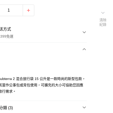
清除
紀錄
送方式
399免運
次付款
期付款
0 利率 每期
NT$1,866
21家銀行
e Subterra 2 混合旅行袋 15 公升是一款時尚的新型包款，
0 利率 每期
NT$933
21家銀行
庫商業銀行
第一商業銀行
其當作公事包或背包使用，可擴充的大小可協助您因應
業銀行
彰化商業銀行
 0 利率 每期
NT$466
21家銀行
旅行需求。
庫商業銀行
第一商業銀行
業儲蓄銀行
台北富邦商業銀行
業銀行
彰化商業銀行
庫商業銀行
第一商業銀行
華商業銀行
兆豐國際商業銀行
業儲蓄銀行
台北富邦商業銀行
業銀行
彰化商業銀行
小企業銀行
台中商業銀行
華商業銀行
兆豐國際商業銀行
類 (3)
業儲蓄銀行
台北富邦商業銀行
台灣）商業銀行
華泰商業銀行
小企業銀行
台中商業銀行