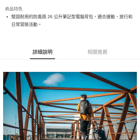
3 期 0 利率 每期
NT$1,666
21家銀行
商品特色
6 期 0 利率 每期
NT$833
21家銀行
合作金庫商業銀行
第一商業銀行
堅固耐用的防風雨 26 公升筆記型電腦背包，適合運動、旅行和
華南商業銀行
彰化商業銀行
12 期 0 利率 每期
NT$416
21家銀行
合作金庫商業銀行
第一商業銀行
日常冒險活動。
上海商業儲蓄銀行
台北富邦商業銀行
華南商業銀行
彰化商業銀行
合作金庫商業銀行
第一商業銀行
LINE Pay
國泰世華商業銀行
兆豐國際商業銀行
上海商業儲蓄銀行
台北富邦商業銀行
華南商業銀行
彰化商業銀行
臺灣中小企業銀行
台中商業銀行
國泰世華商業銀行
兆豐國際商業銀行
Apple Pay
上海商業儲蓄銀行
台北富邦商業銀行
匯豐（台灣）商業銀行
華泰商業銀行
臺灣中小企業銀行
台中商業銀行
國泰世華商業銀行
兆豐國際商業銀行
聯邦商業銀行
遠東國際商業銀行
詳細說明
相關推薦
匯豐（台灣）商業銀行
華泰商業銀行
街口支付
臺灣中小企業銀行
台中商業銀行
元大商業銀行
永豐商業銀行
聯邦商業銀行
遠東國際商業銀行
匯豐（台灣）商業銀行
華泰商業銀行
玉山商業銀行
星展（台灣）商業銀行
悠遊付
元大商業銀行
永豐商業銀行
聯邦商業銀行
遠東國際商業銀行
台新國際商業銀行
中國信託商業銀行
玉山商業銀行
星展（台灣）商業銀行
元大商業銀行
永豐商業銀行
台灣樂天信用卡公司
Google Pay
台新國際商業銀行
中國信託商業銀行
玉山商業銀行
星展（台灣）商業銀行
台灣樂天信用卡公司
台新國際商業銀行
中國信託商業銀行
全支付
台灣樂天信用卡公司
全盈+PAY
AFTEE先享後付
相關說明
【關於「AFTEE先享後付」】
ATM付款
AFTEE先享後付是「在收到商品之後才付款」的支付方式。 讓您購物簡單
便利好安心！