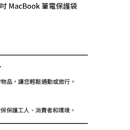
費通知簡訊後14天內，點擊此簡訊中的連結，可透過四大超商
網路銀行／等多元方式進行付款，方視為交易完成。
：結帳手續完成當下不需立刻繳費，但若您需要取消訂單，請聯
的店家。未經商家同意取消之訂單仍視為有效，需透過AFTEE
繳納相關費用。
否成功請以「AFTEE先享後付 」之結帳頁面顯示為準，若有關於
功／繳費後需取消欲退款等相關疑問，請聯繫「AFTEE先享後
援中心」
https://netprotections.freshdesk.com/support/home
項】
恩沛科技股份有限公司提供之「AFTEE先享後付」服務完成之
依本服務之必要範圍內提供個人資料，並將交易相關給付款項請
讓予恩沛科技股份有限公司。
個人資料處理事宜，請瀏覽以下網址：
ee.tw/terms/#terms3
年的使用者請事先徵得法定代理人或監護人之同意方可使用
E先享後付」，若未經同意申辦者引起之損失，本公司不負相關責
AFTEE先享後付」時，將依據個別帳號之用戶狀況，依本公司
核予不同之上限額度；若仍有額度不足之情形，本公司將視審查
用戶進行身份認證。
一人註冊多個帳號或使用他人資訊註冊。若發現惡意使用之情
科技股份有限公司將有權停止該用戶之使用額度並採取法律行