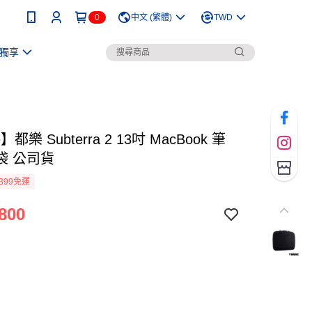
0
中文 (繁體)
TWD
獨享
e】都樂 Subterra 2 13吋 MacBook 筆
袋 公司貨
399免運
800