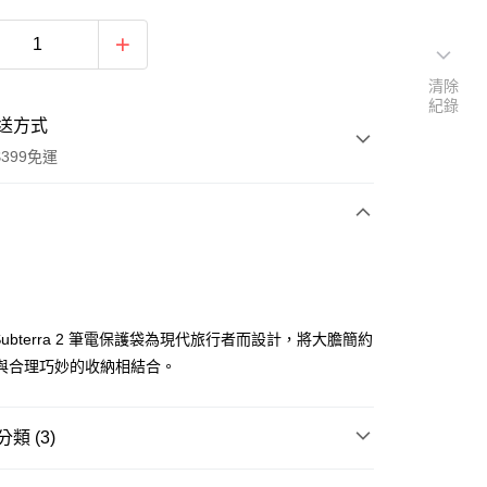
清除
紀錄
送方式
399免運
次付款
期付款
0 利率 每期
NT$600
21家銀行
e Subterra 2 筆電保護袋為現代旅行者而設計，將大膽簡約
0 利率 每期
NT$300
21家銀行
庫商業銀行
第一商業銀行
與合理巧妙的收納相結合。
業銀行
彰化商業銀行
 0 利率 每期
NT$150
21家銀行
庫商業銀行
第一商業銀行
業儲蓄銀行
台北富邦商業銀行
業銀行
彰化商業銀行
庫商業銀行
第一商業銀行
華商業銀行
兆豐國際商業銀行
類 (3)
業儲蓄銀行
台北富邦商業銀行
業銀行
彰化商業銀行
小企業銀行
台中商業銀行
華商業銀行
兆豐國際商業銀行
業儲蓄銀行
台北富邦商業銀行
台灣）商業銀行
華泰商業銀行
品牌
Thule 都樂
小企業銀行
台中商業銀行