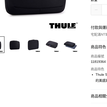
付款與運
宅配滿NT$
付款方式
商品特色
信用卡一
商品編號
11819364
信用卡分
商品特色
3 期 
Thul
6 期 
合作金
的美感
華南商
12 期
合作金
上海商
華南商
合作金
LINE Pay
國泰世
商品相關分
上海商
華南商
臺灣中
國泰世
Apple Pay
上海商
匯豐（
時尚/戶外
臺灣中