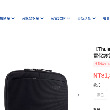
攝影館
音訊樂器館
家電3C館
最新活動
會員
【Thul
電保護
宅配滿NT$
NT$1,
款式
黑色
數量