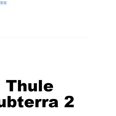
華商業銀行
兆豐國際商業銀行
客服
業銀行
遠東國際商業銀行
台灣）商業銀行
華泰商業銀行
材專區｜
相機包/背帶
小企業銀行
台中商業銀行
業銀行
永豐商業銀行
業銀行
遠東國際商業銀行
台灣）商業銀行
華泰商業銀行
業銀行
星展（台灣）商業銀行
艦館
置物袋/背包
業銀行
永豐商業銀行
業銀行
遠東國際商業銀行
際商業銀行
中國信託商業銀行
業銀行
星展（台灣）商業銀行
業銀行
永豐商業銀行
天信用卡公司
y
際商業銀行
中國信託商業銀行
業銀行
星展（台灣）商業銀行
天信用卡公司
際商業銀行
中國信託商業銀行
天信用卡公司
享後付
FTEE先享後付」】
先享後付是「在收到商品之後才付款」的支付方式。 讓您購物簡單
心！
：不需註冊會員、不需綁卡、不需儲值。
：只要手機號碼，簡訊認證，即可結帳。
：先確認商品／服務後，再付款。
EE先享後付」結帳流程】
5，滿NT$399(含以上)免運費
方式選擇「AFTEE先享後付」後，將跳轉至「AFTEE先享後
頁面，進行簡訊認證並確認金額後，即可完成結帳。
市自取
成立數日內，您將收到繳費通知簡訊。