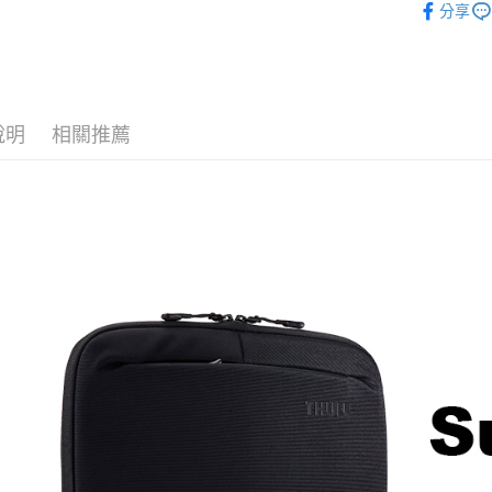
國泰世
分享
聯邦商
匯豐（
街口支付
｜攝影器
臺灣中
元大商
聯邦商
匯豐（
玉山商
Thule 旗
悠遊付
元大商
聯邦商
台新國
玉山商
元大商
台灣樂
Google Pa
台新國
玉山商
說明
相關推薦
台灣樂
台新國
全支付
台灣樂
全盈+PAY
AFTEE先
相關說明
【關於「A
ATM付款
AFTEE
便利好安
１．簡單
２．便利
運送方式
３．安心
宅配
【「AFT
每筆NT$7
１．於結帳
付」結帳
付款後門
２．訂單