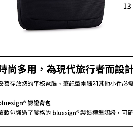
３．收到繳
免運費
／ATM／
※ 請注意
絡購買商品
先享後付
※ 交易是
是否繳費成
付客戶支
【注意事
１．透過由
交易，需
求債權轉
２．關於
https://aft
３．未成
「AFTE
任。
４．使用「
即時審查
結果請求
５．嚴禁
形，恩沛
動。