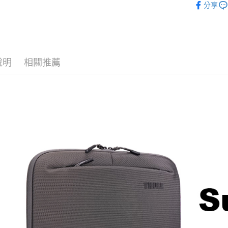
國泰世
分享
聯邦商
匯豐（
街口支付
｜攝影器
臺灣中
元大商
聯邦商
匯豐（
玉山商
Thule 旗
悠遊付
元大商
聯邦商
台新國
玉山商
元大商
台灣樂
Google Pa
台新國
玉山商
說明
相關推薦
台灣樂
台新國
全支付
台灣樂
全盈+PAY
AFTEE先
相關說明
【關於「A
ATM付款
AFTEE
便利好安
１．簡單
２．便利
運送方式
３．安心
宅配
【「AFT
每筆NT$7
１．於結帳
付」結帳
付款後門
２．訂單