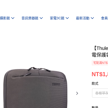
攝影館
音訊樂器館
家電3C館
最新活動
會員
【Thul
電保護
宅配滿NT$
NT$1,
款式
香根草
數量