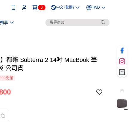
0
中文 (繁體)
TWD
獨享
e】都樂 Subterra 2 14吋 MacBook 筆
袋 公司貨
399免運
800
灰色