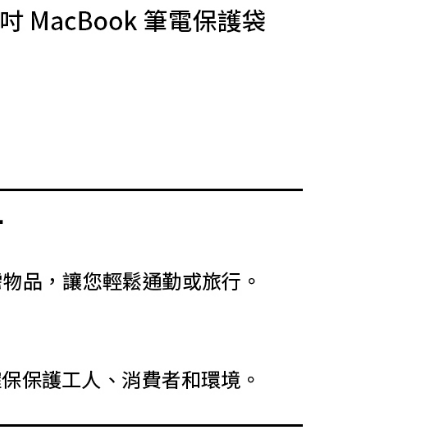
費通知簡訊後14天內，點擊此簡訊中的連結，可透過四大超商
網路銀行／等多元方式進行付款，方視為交易完成。
：結帳手續完成當下不需立刻繳費，但若您需要取消訂單，請聯
的店家。未經商家同意取消之訂單仍視為有效，需透過AFTEE
繳納相關費用。
否成功請以「AFTEE先享後付 」之結帳頁面顯示為準，若有關於
功／繳費後需取消欲退款等相關疑問，請聯繫「AFTEE先享後
援中心」
https://netprotections.freshdesk.com/support/home
項】
恩沛科技股份有限公司提供之「AFTEE先享後付」服務完成之
依本服務之必要範圍內提供個人資料，並將交易相關給付款項請
讓予恩沛科技股份有限公司。
個人資料處理事宜，請瀏覽以下網址：
ee.tw/terms/#terms3
年的使用者請事先徵得法定代理人或監護人之同意方可使用
E先享後付」，若未經同意申辦者引起之損失，本公司不負相關責
AFTEE先享後付」時，將依據個別帳號之用戶狀況，依本公司
核予不同之上限額度；若仍有額度不足之情形，本公司將視審查
用戶進行身份認證。
一人註冊多個帳號或使用他人資訊註冊。若發現惡意使用之情
科技股份有限公司將有權停止該用戶之使用額度並採取法律行