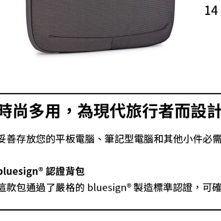
３．收到繳
免運費
／ATM／
※ 請注意
絡購買商品
先享後付
※ 交易是
是否繳費成
付客戶支
【注意事
１．透過由
交易，需
求債權轉
２．關於
https://aft
３．未成
「AFTE
任。
４．使用「
即時審查
結果請求
５．嚴禁
形，恩沛
動。