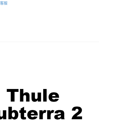
華商業銀行
兆豐國際商業銀行
客服
業銀行
遠東國際商業銀行
台灣）商業銀行
華泰商業銀行
材專區｜
相機包/背帶
小企業銀行
台中商業銀行
業銀行
永豐商業銀行
業銀行
遠東國際商業銀行
台灣）商業銀行
華泰商業銀行
業銀行
星展（台灣）商業銀行
艦館
置物袋/背包
業銀行
永豐商業銀行
業銀行
遠東國際商業銀行
際商業銀行
中國信託商業銀行
業銀行
星展（台灣）商業銀行
業銀行
永豐商業銀行
天信用卡公司
y
際商業銀行
中國信託商業銀行
業銀行
星展（台灣）商業銀行
天信用卡公司
際商業銀行
中國信託商業銀行
天信用卡公司
享後付
FTEE先享後付」】
先享後付是「在收到商品之後才付款」的支付方式。 讓您購物簡單
心！
：不需註冊會員、不需綁卡、不需儲值。
：只要手機號碼，簡訊認證，即可結帳。
：先確認商品／服務後，再付款。
EE先享後付」結帳流程】
5，滿NT$399(含以上)免運費
方式選擇「AFTEE先享後付」後，將跳轉至「AFTEE先享後
頁面，進行簡訊認證並確認金額後，即可完成結帳。
市自取
成立數日內，您將收到繳費通知簡訊。