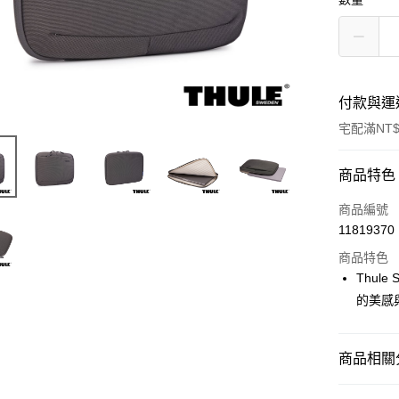
付款與運
宅配滿NT$
付款方式
商品特色
信用卡一
商品編號
11819370
信用卡分
商品特色
3 期 
Thul
6 期 
合作金
的美感
華南商
12 期
合作金
上海商
華南商
合作金
LINE Pay
國泰世
商品相關分
上海商
華南商
臺灣中
國泰世
Apple Pay
上海商
匯豐（
時尚/戶外
臺灣中