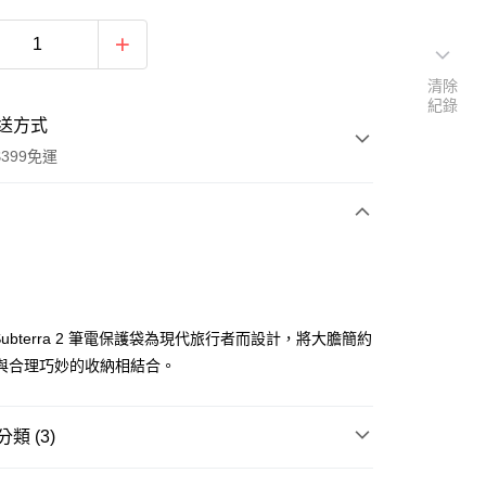
清除
紀錄
送方式
399免運
次付款
期付款
0 利率 每期
NT$600
21家銀行
e Subterra 2 筆電保護袋為現代旅行者而設計，將大膽簡約
0 利率 每期
NT$300
21家銀行
庫商業銀行
第一商業銀行
與合理巧妙的收納相結合。
業銀行
彰化商業銀行
 0 利率 每期
NT$150
21家銀行
庫商業銀行
第一商業銀行
業儲蓄銀行
台北富邦商業銀行
業銀行
彰化商業銀行
庫商業銀行
第一商業銀行
華商業銀行
兆豐國際商業銀行
類 (3)
業儲蓄銀行
台北富邦商業銀行
業銀行
彰化商業銀行
小企業銀行
台中商業銀行
華商業銀行
兆豐國際商業銀行
業儲蓄銀行
台北富邦商業銀行
台灣）商業銀行
華泰商業銀行
品牌
Thule 都樂
小企業銀行
台中商業銀行