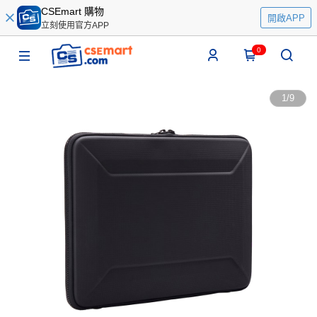
CSEmart 購物
開啟APP
立刻使用官方APP
0
1
/
9