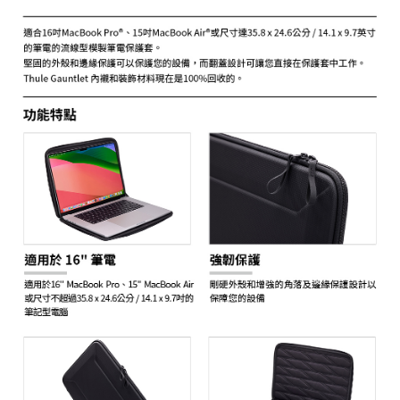
ATM付款
AFTEE先享後付是「在收到商品之後才付款」的支付方式。 讓您購物簡單
便利好安心！
１．簡單：不需註冊會員、不需綁卡、不需儲值。
運送方式
２．便利：只要手機號碼，簡訊認證，即可結帳。
３．安心：先確認商品／服務後，再付款。
宅配
每筆NT$75，滿NT$399(含以上)免運費
【「AFTEE先享後付」結帳流程】
１．於結帳方式選擇「AFTEE先享後付」後，將跳轉至「AFTEE先享後付」
付款後門市自取
結帳頁面，進行簡訊認證並確認金額後，即可完成結帳。
２．訂單成立數日內，您將收到繳費通知簡訊。
免運費
３．收到繳費通知簡訊後14天內，點擊此簡訊中的連結，可透過四大超商／
ATM／網路銀行／等多元方式進行付款，方視為交易完成。
※ 請注意：結帳手續完成當下不需立刻繳費，但若您需要取消訂單，請聯絡
購買商品的店家。未經商家同意取消之訂單仍視為有效，需透過AFTEE先享
後付繳納相關費用。
※ 交易是否成功請以「AFTEE先享後付 」之結帳頁面顯示為準，若有關於
是否繳費成功／繳費後需取消欲退款等相關疑問，請聯繫「AFTEE先享後付
客戶支援中心」
https://netprotections.freshdesk.com/support/home
【注意事項】
１．透過由恩沛科技股份有限公司提供之「AFTEE先享後付」服務完成之交
易，需依本服務之必要範圍內提供個人資料，並將交易相關給付款項請求債
權轉讓予恩沛科技股份有限公司。
２．關於個人資料處理事宜，請瀏覽以下網址：
https://aftee.tw/terms/#terms3