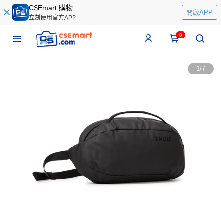
CSEmart 購物
開啟APP
立刻使用官方APP
0
1
/
7