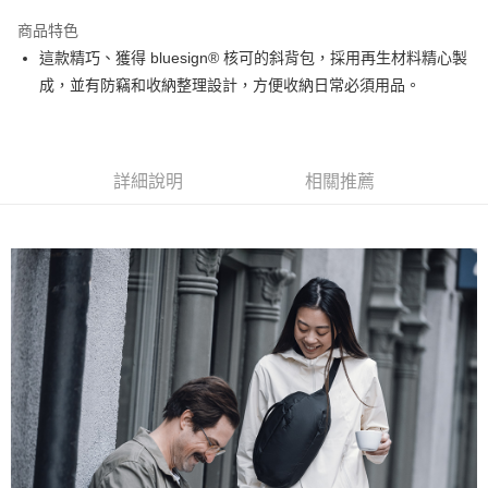
3 期 0 利率 每期
NT$1,033
21家銀行
商品特色
6 期 0 利率 每期
NT$516
21家銀行
合作金庫商業銀行
第一商業銀行
這款精巧、獲得 bluesign® 核可的斜背包，採用再生材料精心製
華南商業銀行
彰化商業銀行
12 期 0 利率 每期
NT$258
21家銀行
合作金庫商業銀行
第一商業銀行
成，並有防竊和收納整理設計，方便收納日常必須用品。
上海商業儲蓄銀行
台北富邦商業銀行
華南商業銀行
彰化商業銀行
合作金庫商業銀行
第一商業銀行
超商取貨付款
國泰世華商業銀行
兆豐國際商業銀行
上海商業儲蓄銀行
台北富邦商業銀行
華南商業銀行
彰化商業銀行
臺灣中小企業銀行
台中商業銀行
國泰世華商業銀行
兆豐國際商業銀行
LINE Pay
上海商業儲蓄銀行
台北富邦商業銀行
匯豐（台灣）商業銀行
華泰商業銀行
臺灣中小企業銀行
台中商業銀行
國泰世華商業銀行
兆豐國際商業銀行
聯邦商業銀行
遠東國際商業銀行
詳細說明
相關推薦
匯豐（台灣）商業銀行
華泰商業銀行
Apple Pay
臺灣中小企業銀行
台中商業銀行
元大商業銀行
永豐商業銀行
聯邦商業銀行
遠東國際商業銀行
匯豐（台灣）商業銀行
華泰商業銀行
玉山商業銀行
星展（台灣）商業銀行
街口支付
元大商業銀行
永豐商業銀行
聯邦商業銀行
遠東國際商業銀行
台新國際商業銀行
中國信託商業銀行
玉山商業銀行
星展（台灣）商業銀行
元大商業銀行
永豐商業銀行
台灣樂天信用卡公司
悠遊付
台新國際商業銀行
中國信託商業銀行
玉山商業銀行
星展（台灣）商業銀行
台灣樂天信用卡公司
台新國際商業銀行
中國信託商業銀行
Google Pay
台灣樂天信用卡公司
全支付
全盈+PAY
AFTEE先享後付
相關說明
【關於「AFTEE先享後付」】