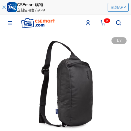
CSEmart 購物
開啟APP
立刻使用官方APP
0
1
/
7