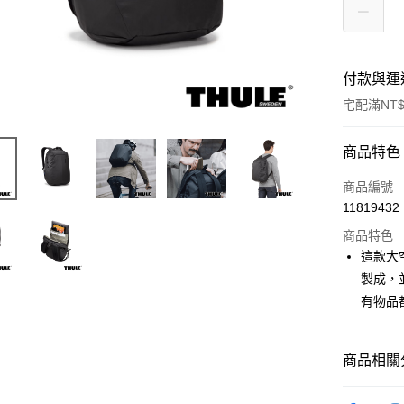
付款與運
宅配滿NT$
付款方式
商品特色
信用卡一
商品編號
11819432
信用卡分
商品特色
3 期 
這款大空
6 期 
合作金
製成，
華南商
12 期
有物品
合作金
上海商
華南商
合作金
LINE Pay
國泰世
上海商
華南商
臺灣中
國泰世
商品相關分
Apple Pay
上海商
匯豐（
臺灣中
國泰世
聯邦商
時尚/戶外
匯豐（
街口支付
臺灣中