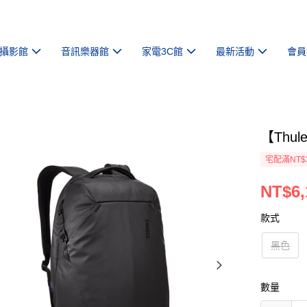
攝影館
音訊樂器館
家電3C館
最新活動
會員
【Thul
宅配滿NT$
NT$6,
款式
黑色
數量