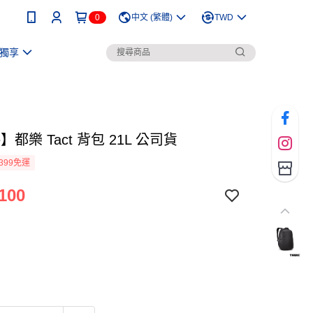
0
中文 (繁體)
TWD
獨享
e】都樂 Tact 背包 21L 公司貨
399免運
100