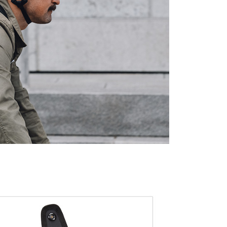
：結帳手續完成當下不需立刻繳費，但若您需要取消訂單，請聯
的店家。未經商家同意取消之訂單仍視為有效，需透過AFTEE
繳納相關費用。
否成功請以「AFTEE先享後付 」之結帳頁面顯示為準，若有關於
功／繳費後需取消欲退款等相關疑問，請聯繫「AFTEE先享後
援中心」
https://netprotections.freshdesk.com/support/home
項】
恩沛科技股份有限公司提供之「AFTEE先享後付」服務完成之
依本服務之必要範圍內提供個人資料，並將交易相關給付款項請
讓予恩沛科技股份有限公司。
個人資料處理事宜，請瀏覽以下網址：
ee.tw/terms/#terms3
年的使用者請事先徵得法定代理人或監護人之同意方可使用
E先享後付」，若未經同意申辦者引起之損失，本公司不負相關責
AFTEE先享後付」時，將依據個別帳號之用戶狀況，依本公司
核予不同之上限額度；若仍有額度不足之情形，本公司將視審查
用戶進行身份認證。
一人註冊多個帳號或使用他人資訊註冊。若發現惡意使用之情
科技股份有限公司將有權停止該用戶之使用額度並採取法律行