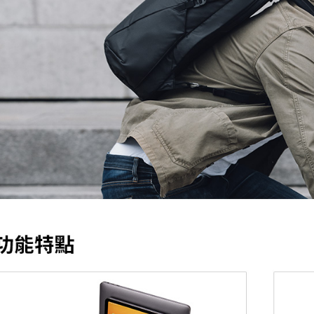
※ 請注意
絡購買商品
先享後付
※ 交易是
是否繳費成
付客戶支
【注意事
１．透過由
交易，需
求債權轉
２．關於
https://aft
３．未成
「AFTE
任。
４．使用「
即時審查
結果請求
５．嚴禁
形，恩沛
動。