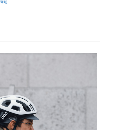
業銀行
永豐商業銀行
客服
業銀行
遠東國際商業銀行
台灣）商業銀行
華泰商業銀行
材專區｜
相機包/背帶
業銀行
星展（台灣）商業銀行
業銀行
永豐商業銀行
業銀行
遠東國際商業銀行
際商業銀行
中國信託商業銀行
業銀行
星展（台灣）商業銀行
艦館
置物袋/背包
業銀行
永豐商業銀行
天信用卡公司
y
際商業銀行
中國信託商業銀行
業銀行
星展（台灣）商業銀行
天信用卡公司
際商業銀行
中國信託商業銀行
天信用卡公司
享後付
FTEE先享後付」】
先享後付是「在收到商品之後才付款」的支付方式。 讓您購物簡單
心！
：不需註冊會員、不需綁卡、不需儲值。
：只要手機號碼，簡訊認證，即可結帳。
：先確認商品／服務後，再付款。
EE先享後付」結帳流程】
5，滿NT$399(含以上)免運費
方式選擇「AFTEE先享後付」後，將跳轉至「AFTEE先享後
頁面，進行簡訊認證並確認金額後，即可完成結帳。
市自取
成立數日內，您將收到繳費通知簡訊。
費通知簡訊後14天內，點擊此簡訊中的連結，可透過四大超商
網路銀行／等多元方式進行付款，方視為交易完成。