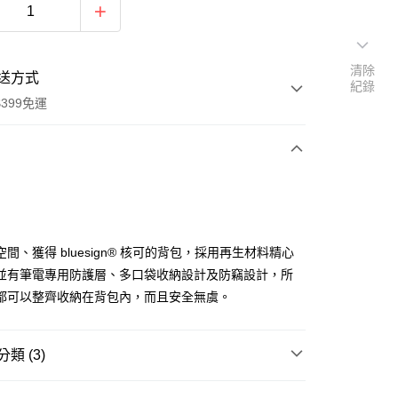
清除
送方式
紀錄
399免運
次付款
期付款
0 利率 每期
NT$2,033
21家銀行
間、獲得 bluesign® 核可的背包，採用再生材料精心
0 利率 每期
NT$1,016
21家銀行
庫商業銀行
第一商業銀行
並有筆電專用防護層、多口袋收納設計及防竊設計，所
業銀行
彰化商業銀行
 0 利率 每期
NT$508
21家銀行
都可以整齊收納在背包內，而且安全無虞。
庫商業銀行
第一商業銀行
業儲蓄銀行
台北富邦商業銀行
業銀行
彰化商業銀行
庫商業銀行
第一商業銀行
華商業銀行
兆豐國際商業銀行
業儲蓄銀行
台北富邦商業銀行
業銀行
彰化商業銀行
小企業銀行
台中商業銀行
華商業銀行
兆豐國際商業銀行
類 (3)
業儲蓄銀行
台北富邦商業銀行
台灣）商業銀行
華泰商業銀行
小企業銀行
台中商業銀行
華商業銀行
兆豐國際商業銀行
業銀行
遠東國際商業銀行
品牌
Thule 都樂
台灣）商業銀行
華泰商業銀行
小企業銀行
台中商業銀行