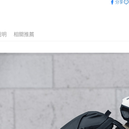
元大商
分享
聯邦商
匯豐（
｜攝影器
玉山商
悠遊付
元大商
聯邦商
台新國
玉山商
Thule 旗
元大商
台灣樂
Google Pa
台新國
玉山商
台灣樂
台新國
全支付
說明
相關推薦
台灣樂
全盈+PAY
AFTEE先
相關說明
【關於「A
ATM付款
AFTEE
便利好安
１．簡單
２．便利
運送方式
３．安心
宅配
【「AFT
每筆NT$7
１．於結帳
付」結帳
付款後門
２．訂單
３．收到繳
免運費
／ATM／