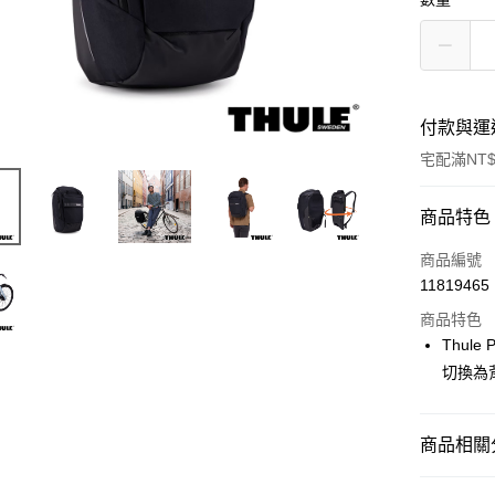
付款與運
宅配滿NT$
付款方式
商品特色
信用卡一
商品編號
11819465
信用卡分
商品特色
3 期 
Thule
6 期 
合作金
切換為
華南商
12 期
合作金
上海商
華南商
合作金
LINE Pay
國泰世
商品相關分
上海商
華南商
臺灣中
國泰世
Apple Pay
上海商
匯豐（
時尚/戶外
臺灣中