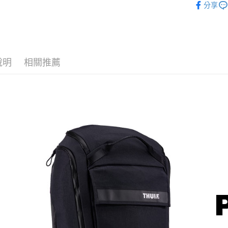
國泰世
分享
聯邦商
匯豐（
街口支付
｜攝影器
臺灣中
元大商
聯邦商
匯豐（
玉山商
Thule 旗
悠遊付
元大商
聯邦商
台新國
玉山商
元大商
台灣樂
Google Pa
台新國
玉山商
說明
相關推薦
台灣樂
台新國
全支付
台灣樂
全盈+PAY
AFTEE先
相關說明
【關於「A
ATM付款
AFTEE
便利好安
１．簡單
２．便利
運送方式
３．安心
宅配
【「AFT
每筆NT$7
１．於結帳
付」結帳
付款後門
２．訂單