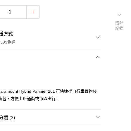
清除
紀錄
送方式
399免運
次付款
期付款
0 利率 每期
NT$2,566
21家銀行
 Paramount Hybrid Pannier 26L 可快速從自行車置物袋
0 利率 每期
NT$1,283
21家銀行
庫商業銀行
第一商業銀行
背包，方便上班通勤或市區出行。
業銀行
彰化商業銀行
 0 利率 每期
NT$641
21家銀行
庫商業銀行
第一商業銀行
業儲蓄銀行
台北富邦商業銀行
業銀行
彰化商業銀行
庫商業銀行
第一商業銀行
華商業銀行
兆豐國際商業銀行
類 (3)
業儲蓄銀行
台北富邦商業銀行
業銀行
彰化商業銀行
小企業銀行
台中商業銀行
華商業銀行
兆豐國際商業銀行
業儲蓄銀行
台北富邦商業銀行
台灣）商業銀行
華泰商業銀行
品牌
Thule 都樂
小企業銀行
台中商業銀行