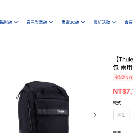
攝影館
音訊樂器館
家電3C館
最新活動
會員
【Thu
包 兩用
宅配滿NT$
NT$7,
款式
黑色
數量