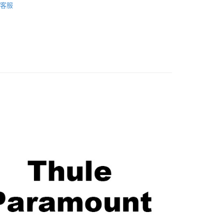
華商業銀行
兆豐國際商業銀行
客服
業銀行
遠東國際商業銀行
台灣）商業銀行
華泰商業銀行
材專區｜
相機包/背帶
小企業銀行
台中商業銀行
業銀行
永豐商業銀行
業銀行
遠東國際商業銀行
台灣）商業銀行
華泰商業銀行
業銀行
星展（台灣）商業銀行
艦館
置物袋/背包
業銀行
永豐商業銀行
業銀行
遠東國際商業銀行
際商業銀行
中國信託商業銀行
業銀行
星展（台灣）商業銀行
業銀行
永豐商業銀行
天信用卡公司
y
際商業銀行
中國信託商業銀行
業銀行
星展（台灣）商業銀行
天信用卡公司
際商業銀行
中國信託商業銀行
天信用卡公司
享後付
FTEE先享後付」】
先享後付是「在收到商品之後才付款」的支付方式。 讓您購物簡單
心！
：不需註冊會員、不需綁卡、不需儲值。
：只要手機號碼，簡訊認證，即可結帳。
：先確認商品／服務後，再付款。
EE先享後付」結帳流程】
5，滿NT$399(含以上)免運費
方式選擇「AFTEE先享後付」後，將跳轉至「AFTEE先享後
頁面，進行簡訊認證並確認金額後，即可完成結帳。
市自取
成立數日內，您將收到繳費通知簡訊。