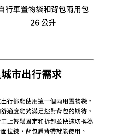
費通知簡訊後14天內，點擊此簡訊中的連結，可透過四大超商
網路銀行／等多元方式進行付款，方視為交易完成。
：結帳手續完成當下不需立刻繳費，但若您需要取消訂單，請聯
的店家。未經商家同意取消之訂單仍視為有效，需透過AFTEE
繳納相關費用。
否成功請以「AFTEE先享後付 」之結帳頁面顯示為準，若有關於
功／繳費後需取消欲退款等相關疑問，請聯繫「AFTEE先享後
援中心」
https://netprotections.freshdesk.com/support/home
項】
恩沛科技股份有限公司提供之「AFTEE先享後付」服務完成之
依本服務之必要範圍內提供個人資料，並將交易相關給付款項請
讓予恩沛科技股份有限公司。
個人資料處理事宜，請瀏覽以下網址：
ee.tw/terms/#terms3
年的使用者請事先徵得法定代理人或監護人之同意方可使用
E先享後付」，若未經同意申辦者引起之損失，本公司不負相關責
AFTEE先享後付」時，將依據個別帳號之用戶狀況，依本公司
核予不同之上限額度；若仍有額度不足之情形，本公司將視審查
用戶進行身份認證。
一人註冊多個帳號或使用他人資訊註冊。若發現惡意使用之情
科技股份有限公司將有權停止該用戶之使用額度並採取法律行