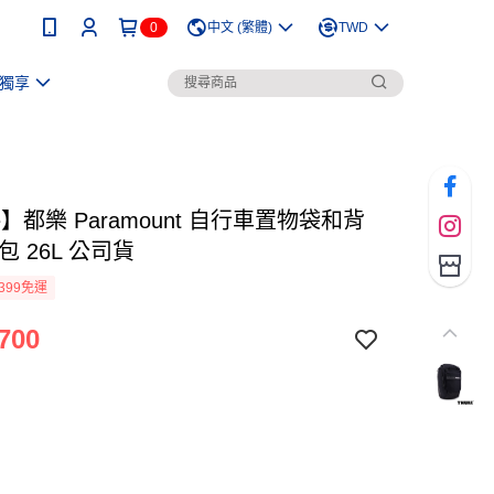
0
中文 (繁體)
TWD
獨享
le】都樂 Paramount 自行車置物袋和背
包 26L 公司貨
399免運
700