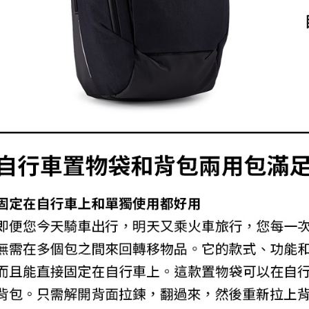
３．收到繳
免運費
／ATM／
※ 請注意
絡購買商品
先享後付
※ 交易是
是否繳費成
付客戶支
【注意事
１．透過由
交易，需
求債權轉
２．關於
https://aft
３．未成
「AFTE
任。
４．使用「
即時審查
結果請求
５．嚴禁
形，恩沛
動。