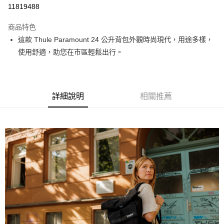
信用卡分期付款
11819488
3 期 0 利率 每期
NT$1,800
21家銀行
商品特色
6 期 0 利率 每期
NT$900
21家銀行
合作金庫商業銀行
第一商業銀行
這款 Thule Paramount 24 公升背包外觀時尚現代，用途多樣，
華南商業銀行
彰化商業銀行
12 期 0 利率 每期
NT$450
21家銀行
合作金庫商業銀行
第一商業銀行
使用舒適，助您在市區輕鬆出行。
上海商業儲蓄銀行
台北富邦商業銀行
華南商業銀行
彰化商業銀行
合作金庫商業銀行
第一商業銀行
LINE Pay
國泰世華商業銀行
兆豐國際商業銀行
上海商業儲蓄銀行
台北富邦商業銀行
華南商業銀行
彰化商業銀行
臺灣中小企業銀行
台中商業銀行
國泰世華商業銀行
兆豐國際商業銀行
Apple Pay
上海商業儲蓄銀行
台北富邦商業銀行
匯豐（台灣）商業銀行
華泰商業銀行
臺灣中小企業銀行
台中商業銀行
國泰世華商業銀行
兆豐國際商業銀行
聯邦商業銀行
遠東國際商業銀行
詳細說明
相關推薦
匯豐（台灣）商業銀行
華泰商業銀行
街口支付
臺灣中小企業銀行
台中商業銀行
元大商業銀行
永豐商業銀行
聯邦商業銀行
遠東國際商業銀行
匯豐（台灣）商業銀行
華泰商業銀行
玉山商業銀行
星展（台灣）商業銀行
悠遊付
元大商業銀行
永豐商業銀行
聯邦商業銀行
遠東國際商業銀行
台新國際商業銀行
中國信託商業銀行
玉山商業銀行
星展（台灣）商業銀行
元大商業銀行
永豐商業銀行
台灣樂天信用卡公司
Google Pay
台新國際商業銀行
中國信託商業銀行
玉山商業銀行
星展（台灣）商業銀行
台灣樂天信用卡公司
台新國際商業銀行
中國信託商業銀行
全支付
台灣樂天信用卡公司
全盈+PAY
AFTEE先享後付
相關說明
【關於「AFTEE先享後付」】