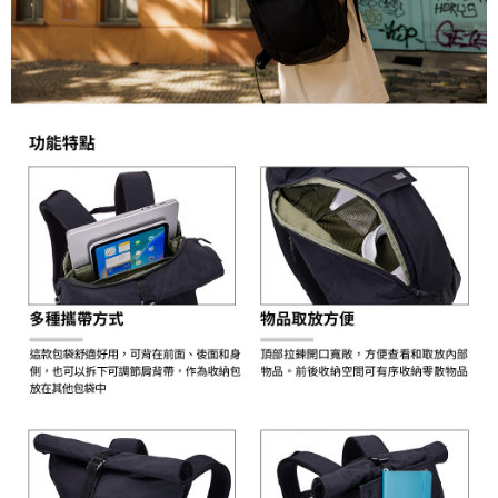
ATM付款
AFTEE先享後付是「在收到商品之後才付款」的支付方式。 讓您購物簡單
便利好安心！
１．簡單：不需註冊會員、不需綁卡、不需儲值。
運送方式
２．便利：只要手機號碼，簡訊認證，即可結帳。
３．安心：先確認商品／服務後，再付款。
宅配
每筆NT$75，滿NT$399(含以上)免運費
【「AFTEE先享後付」結帳流程】
１．於結帳方式選擇「AFTEE先享後付」後，將跳轉至「AFTEE先享後付」
付款後門市自取
結帳頁面，進行簡訊認證並確認金額後，即可完成結帳。
２．訂單成立數日內，您將收到繳費通知簡訊。
免運費
３．收到繳費通知簡訊後14天內，點擊此簡訊中的連結，可透過四大超商／
ATM／網路銀行／等多元方式進行付款，方視為交易完成。
※ 請注意：結帳手續完成當下不需立刻繳費，但若您需要取消訂單，請聯絡
購買商品的店家。未經商家同意取消之訂單仍視為有效，需透過AFTEE先享
後付繳納相關費用。
※ 交易是否成功請以「AFTEE先享後付 」之結帳頁面顯示為準，若有關於
是否繳費成功／繳費後需取消欲退款等相關疑問，請聯繫「AFTEE先享後付
客戶支援中心」
https://netprotections.freshdesk.com/support/home
【注意事項】
１．透過由恩沛科技股份有限公司提供之「AFTEE先享後付」服務完成之交
易，需依本服務之必要範圍內提供個人資料，並將交易相關給付款項請求債
權轉讓予恩沛科技股份有限公司。
２．關於個人資料處理事宜，請瀏覽以下網址：
https://aftee.tw/terms/#terms3