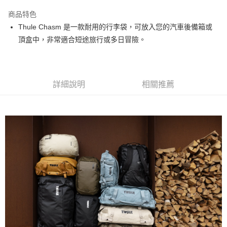
3 期 0 利率 每期
NT$1,600
21家銀行
商品特色
6 期 0 利率 每期
NT$800
21家銀行
合作金庫商業銀行
第一商業銀行
Thule Chasm 是一款耐用的行李袋，可放入您的汽車後備箱或
華南商業銀行
彰化商業銀行
12 期 0 利率 每期
NT$400
21家銀行
合作金庫商業銀行
第一商業銀行
頂盒中，非常適合短途旅行或多日冒險。
上海商業儲蓄銀行
台北富邦商業銀行
華南商業銀行
彰化商業銀行
合作金庫商業銀行
第一商業銀行
LINE Pay
國泰世華商業銀行
兆豐國際商業銀行
上海商業儲蓄銀行
台北富邦商業銀行
華南商業銀行
彰化商業銀行
臺灣中小企業銀行
台中商業銀行
國泰世華商業銀行
兆豐國際商業銀行
Apple Pay
上海商業儲蓄銀行
台北富邦商業銀行
匯豐（台灣）商業銀行
華泰商業銀行
臺灣中小企業銀行
台中商業銀行
國泰世華商業銀行
兆豐國際商業銀行
聯邦商業銀行
遠東國際商業銀行
詳細說明
相關推薦
匯豐（台灣）商業銀行
華泰商業銀行
街口支付
臺灣中小企業銀行
台中商業銀行
元大商業銀行
永豐商業銀行
聯邦商業銀行
遠東國際商業銀行
匯豐（台灣）商業銀行
華泰商業銀行
玉山商業銀行
星展（台灣）商業銀行
悠遊付
元大商業銀行
永豐商業銀行
聯邦商業銀行
遠東國際商業銀行
台新國際商業銀行
中國信託商業銀行
玉山商業銀行
星展（台灣）商業銀行
元大商業銀行
永豐商業銀行
台灣樂天信用卡公司
Google Pay
台新國際商業銀行
中國信託商業銀行
玉山商業銀行
星展（台灣）商業銀行
台灣樂天信用卡公司
台新國際商業銀行
中國信託商業銀行
全支付
台灣樂天信用卡公司
全盈+PAY
AFTEE先享後付
相關說明
【關於「AFTEE先享後付」】
ATM付款
AFTEE先享後付是「在收到商品之後才付款」的支付方式。 讓您購物簡單
便利好安心！