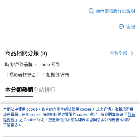
顯示電腦版詳細說明
客服
商品相關分類 (3)
查看全部
時尚/戶外品牌
Thule 都樂
｜攝影器材專區｜
相機包/背帶
本分類熱銷
全站排行
本網站中使用 cookie，欲查詢有關本網站使用 cookie 方式之詳情，及若您不希
熱門標籤
望在電腦上使用 cookie 時應如何變更電腦的 cookie 設定，請參閱本網站「
隱私
權條款
」之 Cookie 聲明。您繼續使用本網站即表示您同意本公司得按本網站使
用條款之 Cookie 聲明使用 cookie。
了解更多 >