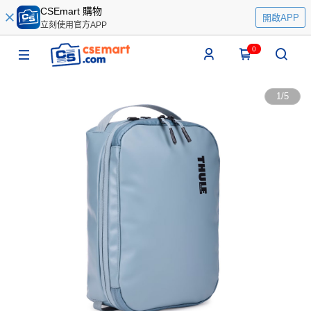
CSEmart 購物
開啟APP
立刻使用官方APP
0
1
/
5