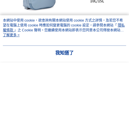
ATM付款
AFTEE先享後付是「在收到商品之後才付款」的支付方式。 讓您購物簡單
便利好安心！
１．簡單：不需註冊會員、不需綁卡、不需儲值。
運送方式
２．便利：只要手機號碼，簡訊認證，即可結帳。
本網站中使用 cookie，欲查詢有關本網站使用 cookie 方式之詳情，及若您不希
３．安心：先確認商品／服務後，再付款。
宅配
望在電腦上使用 cookie 時應如何變更電腦的 cookie 設定，請參閱本網站「
隱私
權條款
」之 Cookie 聲明。您繼續使用本網站即表示您同意本公司得按本網站使
每筆NT$75，滿NT$399(含以上)免運費
【「AFTEE先享後付」結帳流程】
用條款之 Cookie 聲明使用 cookie。
了解更多 >
１．於結帳方式選擇「AFTEE先享後付」後，將跳轉至「AFTEE先享後付」
付款後門市自取
結帳頁面，進行簡訊認證並確認金額後，即可完成結帳。
２．訂單成立數日內，您將收到繳費通知簡訊。
免運費
我知道了
３．收到繳費通知簡訊後14天內，點擊此簡訊中的連結，可透過四大超商／
ATM／網路銀行／等多元方式進行付款，方視為交易完成。
※ 請注意：結帳手續完成當下不需立刻繳費，但若您需要取消訂單，請聯絡
購買商品的店家。未經商家同意取消之訂單仍視為有效，需透過AFTEE先享
後付繳納相關費用。
※ 交易是否成功請以「AFTEE先享後付 」之結帳頁面顯示為準，若有關於
是否繳費成功／繳費後需取消欲退款等相關疑問，請聯繫「AFTEE先享後付
客戶支援中心」
https://netprotections.freshdesk.com/support/home
【注意事項】
１．透過由恩沛科技股份有限公司提供之「AFTEE先享後付」服務完成之交
易，需依本服務之必要範圍內提供個人資料，並將交易相關給付款項請求債
權轉讓予恩沛科技股份有限公司。
２．關於個人資料處理事宜，請瀏覽以下網址：
https://aftee.tw/terms/#terms3