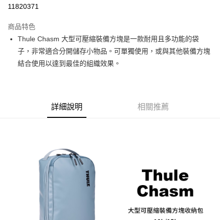
信用卡分期付款
11820371
3 期 0 利率 每期
NT$766
21家銀行
商品特色
6 期 0 利率 每期
NT$383
21家銀行
合作金庫商業銀行
第一商業銀行
Thule Chasm 大型可壓縮裝備方塊是一款耐用且多功能的袋
華南商業銀行
彰化商業銀行
12 期 0 利率 每期
NT$191
21家銀行
合作金庫商業銀行
第一商業銀行
子，非常適合分開儲存小物品。可單獨使用，或與其他裝備方塊
上海商業儲蓄銀行
台北富邦商業銀行
華南商業銀行
彰化商業銀行
合作金庫商業銀行
第一商業銀行
LINE Pay
國泰世華商業銀行
兆豐國際商業銀行
結合使用以達到最佳的組織效果。
上海商業儲蓄銀行
台北富邦商業銀行
華南商業銀行
彰化商業銀行
臺灣中小企業銀行
台中商業銀行
國泰世華商業銀行
兆豐國際商業銀行
Apple Pay
上海商業儲蓄銀行
台北富邦商業銀行
匯豐（台灣）商業銀行
華泰商業銀行
臺灣中小企業銀行
台中商業銀行
國泰世華商業銀行
兆豐國際商業銀行
聯邦商業銀行
遠東國際商業銀行
匯豐（台灣）商業銀行
華泰商業銀行
街口支付
臺灣中小企業銀行
台中商業銀行
元大商業銀行
永豐商業銀行
詳細說明
相關推薦
聯邦商業銀行
遠東國際商業銀行
匯豐（台灣）商業銀行
華泰商業銀行
玉山商業銀行
星展（台灣）商業銀行
悠遊付
元大商業銀行
永豐商業銀行
聯邦商業銀行
遠東國際商業銀行
台新國際商業銀行
中國信託商業銀行
玉山商業銀行
星展（台灣）商業銀行
元大商業銀行
永豐商業銀行
台灣樂天信用卡公司
Google Pay
台新國際商業銀行
中國信託商業銀行
玉山商業銀行
星展（台灣）商業銀行
台灣樂天信用卡公司
台新國際商業銀行
中國信託商業銀行
全支付
台灣樂天信用卡公司
全盈+PAY
AFTEE先享後付
相關說明
【關於「AFTEE先享後付」】