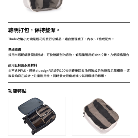
相關說明
【關於「AFTEE先享後付」】
ATM付款
AFTEE先享後付是「在收到商品之後才付款」的支付方式。 讓您購物簡單
便利好安心！
１．簡單：不需註冊會員、不需綁卡、不需儲值。
運送方式
２．便利：只要手機號碼，簡訊認證，即可結帳。
３．安心：先確認商品／服務後，再付款。
全家取貨付款
每筆NT$60，滿NT$399(含以上)免運費
【「AFTEE先享後付」結帳流程】
１．於結帳方式選擇「AFTEE先享後付」後，將跳轉至「AFTEE先享後付」
萊爾富取貨付款
結帳頁面，進行簡訊認證並確認金額後，即可完成結帳。
２．訂單成立數日內，您將收到繳費通知簡訊。
每筆NT$60，滿NT$399(含以上)免運費
３．收到繳費通知簡訊後14天內，點擊此簡訊中的連結，可透過四大超商／
ATM／網路銀行／等多元方式進行付款，方視為交易完成。
7-11取貨付款
※ 請注意：結帳手續完成當下不需立刻繳費，但若您需要取消訂單，請聯絡
每筆NT$60，滿NT$399(含以上)免運費
購買商品的店家。未經商家同意取消之訂單仍視為有效，需透過AFTEE先享
後付繳納相關費用。
宅配
※ 交易是否成功請以「AFTEE先享後付 」之結帳頁面顯示為準，若有關於
是否繳費成功／繳費後需取消欲退款等相關疑問，請聯繫「AFTEE先享後付
每筆NT$75，滿NT$399(含以上)免運費
客戶支援中心」
https://netprotections.freshdesk.com/support/home
付款後門市自取
【注意事項】
１．透過由恩沛科技股份有限公司提供之「AFTEE先享後付」服務完成之交
免運費
易，需依本服務之必要範圍內提供個人資料，並將交易相關給付款項請求債
權轉讓予恩沛科技股份有限公司。