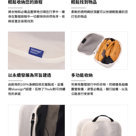
２．關於個人資料處理事宜，請瀏覽以下網址：
https://aftee.tw/terms/#terms3
３．未成年的使用者請事先徵得法定代理人或監護人之同意方可使用
「AFTEE先享後付」，若未經同意申辦者引起之損失，本公司不負相關責
任。
４．使用「AFTEE先享後付」時，將依據個別帳號之用戶狀況，依本公司即
時審查核予不同之上限額度；若仍有額度不足之情形，本公司將視審查結果
請求用戶進行身份認證。
５．嚴禁一人註冊多個帳號或使用他人資訊註冊。若發現惡意使用之情形，
恩沛科技股份有限公司將有權停止該用戶之使用額度並採取法律行動。