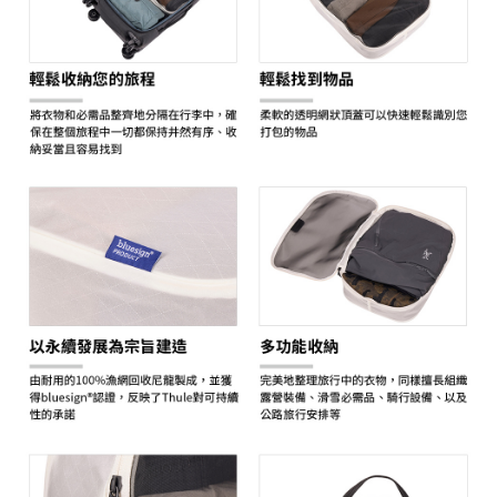
２．關於個人資料處理事宜，請瀏覽以下網址：
https://aftee.tw/terms/#terms3
３．未成年的使用者請事先徵得法定代理人或監護人之同意方可使用
「AFTEE先享後付」，若未經同意申辦者引起之損失，本公司不負相關責
任。
４．使用「AFTEE先享後付」時，將依據個別帳號之用戶狀況，依本公司即
時審查核予不同之上限額度；若仍有額度不足之情形，本公司將視審查結果
請求用戶進行身份認證。
５．嚴禁一人註冊多個帳號或使用他人資訊註冊。若發現惡意使用之情形，
恩沛科技股份有限公司將有權停止該用戶之使用額度並採取法律行動。