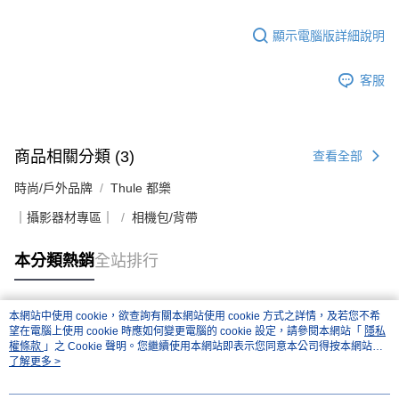
顯示電腦版詳細說明
客服
商品相關分類 (3)
查看全部
時尚/戶外品牌
Thule 都樂
｜攝影器材專區｜
相機包/背帶
本分類熱銷
全站排行
本網站中使用 cookie，欲查詢有關本網站使用 cookie 方式之詳情，及若您不希
熱門標籤
望在電腦上使用 cookie 時應如何變更電腦的 cookie 設定，請參閱本網站「
隱私
權條款
」之 Cookie 聲明。您繼續使用本網站即表示您同意本公司得按本網站使
用條款之 Cookie 聲明使用 cookie。
了解更多 >