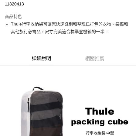
信用卡分期付款
11820413
3 期 0 利率 每期
NT$300
21家銀行
商品特色
6 期 0 利率 每期
NT$150
21家銀行
合作金庫商業銀行
第一商業銀行
Thule行李收納袋可讓您快速識別和整理已打包的衣物、裝備和
華南商業銀行
彰化商業銀行
12 期 0 利率 每期
NT$75
21家銀行
合作金庫商業銀行
第一商業銀行
其他旅行必需品，尺寸完美適合標準登機箱的一半。
上海商業儲蓄銀行
台北富邦商業銀行
華南商業銀行
彰化商業銀行
合作金庫商業銀行
第一商業銀行
超商取貨付款
國泰世華商業銀行
兆豐國際商業銀行
上海商業儲蓄銀行
台北富邦商業銀行
華南商業銀行
彰化商業銀行
臺灣中小企業銀行
台中商業銀行
國泰世華商業銀行
兆豐國際商業銀行
LINE Pay
上海商業儲蓄銀行
台北富邦商業銀行
匯豐（台灣）商業銀行
華泰商業銀行
臺灣中小企業銀行
台中商業銀行
國泰世華商業銀行
兆豐國際商業銀行
聯邦商業銀行
遠東國際商業銀行
詳細說明
相關推薦
匯豐（台灣）商業銀行
華泰商業銀行
Apple Pay
臺灣中小企業銀行
台中商業銀行
元大商業銀行
永豐商業銀行
聯邦商業銀行
遠東國際商業銀行
匯豐（台灣）商業銀行
華泰商業銀行
玉山商業銀行
星展（台灣）商業銀行
街口支付
元大商業銀行
永豐商業銀行
聯邦商業銀行
遠東國際商業銀行
台新國際商業銀行
中國信託商業銀行
玉山商業銀行
星展（台灣）商業銀行
元大商業銀行
永豐商業銀行
台灣樂天信用卡公司
悠遊付
台新國際商業銀行
中國信託商業銀行
玉山商業銀行
星展（台灣）商業銀行
台灣樂天信用卡公司
台新國際商業銀行
中國信託商業銀行
Google Pay
台灣樂天信用卡公司
全支付
全盈+PAY
AFTEE先享後付