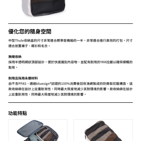
相關說明
【關於「AFTEE先享後付」】
ATM付款
AFTEE先享後付是「在收到商品之後才付款」的支付方式。 讓您購物簡單
便利好安心！
１．簡單：不需註冊會員、不需綁卡、不需儲值。
運送方式
２．便利：只要手機號碼，簡訊認證，即可結帳。
３．安心：先確認商品／服務後，再付款。
全家取貨付款
每筆NT$60，滿NT$399(含以上)免運費
【「AFTEE先享後付」結帳流程】
１．於結帳方式選擇「AFTEE先享後付」後，將跳轉至「AFTEE先享後付」
萊爾富取貨付款
結帳頁面，進行簡訊認證並確認金額後，即可完成結帳。
２．訂單成立數日內，您將收到繳費通知簡訊。
每筆NT$60，滿NT$399(含以上)免運費
３．收到繳費通知簡訊後14天內，點擊此簡訊中的連結，可透過四大超商／
ATM／網路銀行／等多元方式進行付款，方視為交易完成。
7-11取貨付款
※ 請注意：結帳手續完成當下不需立刻繳費，但若您需要取消訂單，請聯絡
每筆NT$60，滿NT$399(含以上)免運費
購買商品的店家。未經商家同意取消之訂單仍視為有效，需透過AFTEE先享
後付繳納相關費用。
宅配
※ 交易是否成功請以「AFTEE先享後付 」之結帳頁面顯示為準，若有關於
是否繳費成功／繳費後需取消欲退款等相關疑問，請聯繫「AFTEE先享後付
每筆NT$75，滿NT$399(含以上)免運費
客戶支援中心」
https://netprotections.freshdesk.com/support/home
付款後門市自取
【注意事項】
１．透過由恩沛科技股份有限公司提供之「AFTEE先享後付」服務完成之交
免運費
易，需依本服務之必要範圍內提供個人資料，並將交易相關給付款項請求債
權轉讓予恩沛科技股份有限公司。