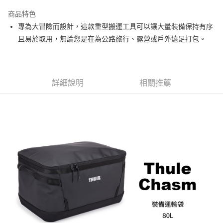
3 期 0 利率 每期
NT$2,333
21家銀行
商品特色
6 期 0 利率 每期
NT$1,166
21家銀行
合作金庫商業銀行
第一商業銀行
專為大冒險而設計，這款重型搬運工具可以讓大量裝備保持有序
華南商業銀行
彰化商業銀行
12 期 0 利率 每期
NT$583
21家銀行
合作金庫商業銀行
第一商業銀行
且易於取用，無論您是在為公路旅行、露營或戶外遠足打包。
上海商業儲蓄銀行
台北富邦商業銀行
華南商業銀行
彰化商業銀行
合作金庫商業銀行
第一商業銀行
LINE Pay
國泰世華商業銀行
兆豐國際商業銀行
上海商業儲蓄銀行
台北富邦商業銀行
華南商業銀行
彰化商業銀行
臺灣中小企業銀行
台中商業銀行
國泰世華商業銀行
兆豐國際商業銀行
Apple Pay
上海商業儲蓄銀行
台北富邦商業銀行
匯豐（台灣）商業銀行
華泰商業銀行
臺灣中小企業銀行
台中商業銀行
國泰世華商業銀行
兆豐國際商業銀行
聯邦商業銀行
遠東國際商業銀行
詳細說明
相關推薦
匯豐（台灣）商業銀行
華泰商業銀行
街口支付
臺灣中小企業銀行
台中商業銀行
元大商業銀行
永豐商業銀行
聯邦商業銀行
遠東國際商業銀行
匯豐（台灣）商業銀行
華泰商業銀行
玉山商業銀行
星展（台灣）商業銀行
悠遊付
元大商業銀行
永豐商業銀行
聯邦商業銀行
遠東國際商業銀行
台新國際商業銀行
中國信託商業銀行
玉山商業銀行
星展（台灣）商業銀行
元大商業銀行
永豐商業銀行
台灣樂天信用卡公司
Google Pay
台新國際商業銀行
中國信託商業銀行
玉山商業銀行
星展（台灣）商業銀行
台灣樂天信用卡公司
台新國際商業銀行
中國信託商業銀行
全支付
台灣樂天信用卡公司
全盈+PAY
AFTEE先享後付
相關說明
【關於「AFTEE先享後付」】
ATM付款
AFTEE先享後付是「在收到商品之後才付款」的支付方式。 讓您購物簡單
便利好安心！