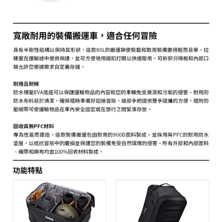
１．簡單：不需註冊會員、不需綁卡、不需儲值。
運送方式
２．便利：只要手機號碼，簡訊認證，即可結帳。
３．安心：先確認商品／服務後，再付款。
宅配
每筆NT$75，滿NT$399(含以上)免運費
【「AFTEE先享後付」結帳流程】
１．於結帳方式選擇「AFTEE先享後付」後，將跳轉至「AFTEE先享後付」
付款後門市自取
結帳頁面，進行簡訊認證並確認金額後，即可完成結帳。
２．訂單成立數日內，您將收到繳費通知簡訊。
免運費
３．收到繳費通知簡訊後14天內，點擊此簡訊中的連結，可透過四大超商／
ATM／網路銀行／等多元方式進行付款，方視為交易完成。
※ 請注意：結帳手續完成當下不需立刻繳費，但若您需要取消訂單，請聯絡
購買商品的店家。未經商家同意取消之訂單仍視為有效，需透過AFTEE先享
後付繳納相關費用。
※ 交易是否成功請以「AFTEE先享後付 」之結帳頁面顯示為準，若有關於
是否繳費成功／繳費後需取消欲退款等相關疑問，請聯繫「AFTEE先享後付
客戶支援中心」
https://netprotections.freshdesk.com/support/home
【注意事項】
１．透過由恩沛科技股份有限公司提供之「AFTEE先享後付」服務完成之交
易，需依本服務之必要範圍內提供個人資料，並將交易相關給付款項請求債
權轉讓予恩沛科技股份有限公司。
２．關於個人資料處理事宜，請瀏覽以下網址：
https://aftee.tw/terms/#terms3
３．未成年的使用者請事先徵得法定代理人或監護人之同意方可使用
「AFTEE先享後付」，若未經同意申辦者引起之損失，本公司不負相關責