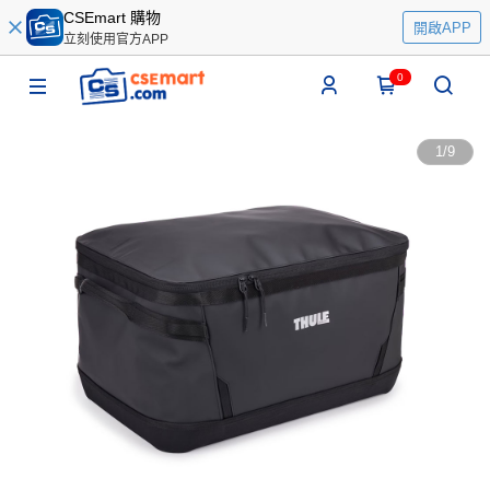
CSEmart 購物
開啟APP
立刻使用官方APP
0
1
/
9