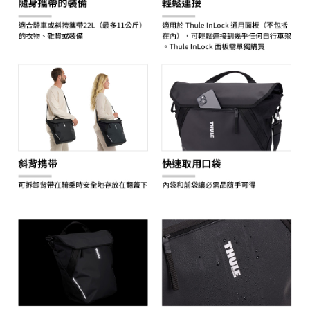
３．未成年的使用者請事先徵得法定代理人或監護人之同意方可使用
「AFTEE先享後付」，若未經同意申辦者引起之損失，本公司不負相關責
任。
４．使用「AFTEE先享後付」時，將依據個別帳號之用戶狀況，依本公司即
時審查核予不同之上限額度；若仍有額度不足之情形，本公司將視審查結果
請求用戶進行身份認證。
５．嚴禁一人註冊多個帳號或使用他人資訊註冊。若發現惡意使用之情形，
恩沛科技股份有限公司將有權停止該用戶之使用額度並採取法律行動。