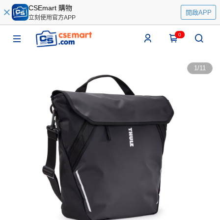
CSEmart 購物
開啟APP
立刻使用官方APP
0
1
/
11