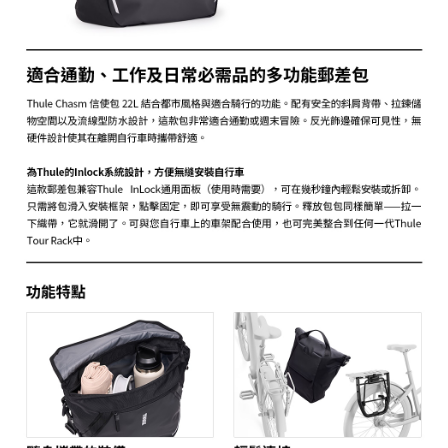
ATM付款
AFTEE先享後付是「在收到商品之後才付款」的支付方式。 讓您購物簡單
便利好安心！
１．簡單：不需註冊會員、不需綁卡、不需儲值。
運送方式
２．便利：只要手機號碼，簡訊認證，即可結帳。
３．安心：先確認商品／服務後，再付款。
宅配
每筆NT$75，滿NT$399(含以上)免運費
【「AFTEE先享後付」結帳流程】
１．於結帳方式選擇「AFTEE先享後付」後，將跳轉至「AFTEE先享後付」
付款後門市自取
結帳頁面，進行簡訊認證並確認金額後，即可完成結帳。
２．訂單成立數日內，您將收到繳費通知簡訊。
免運費
３．收到繳費通知簡訊後14天內，點擊此簡訊中的連結，可透過四大超商／
ATM／網路銀行／等多元方式進行付款，方視為交易完成。
※ 請注意：結帳手續完成當下不需立刻繳費，但若您需要取消訂單，請聯絡
購買商品的店家。未經商家同意取消之訂單仍視為有效，需透過AFTEE先享
後付繳納相關費用。
※ 交易是否成功請以「AFTEE先享後付 」之結帳頁面顯示為準，若有關於
是否繳費成功／繳費後需取消欲退款等相關疑問，請聯繫「AFTEE先享後付
客戶支援中心」
https://netprotections.freshdesk.com/support/home
【注意事項】
１．透過由恩沛科技股份有限公司提供之「AFTEE先享後付」服務完成之交
易，需依本服務之必要範圍內提供個人資料，並將交易相關給付款項請求債
權轉讓予恩沛科技股份有限公司。
２．關於個人資料處理事宜，請瀏覽以下網址：
https://aftee.tw/terms/#terms3