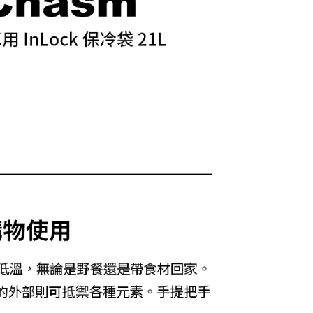
費通知簡訊後14天內，點擊此簡訊中的連結，可透過四大超商
網路銀行／等多元方式進行付款，方視為交易完成。
：結帳手續完成當下不需立刻繳費，但若您需要取消訂單，請聯
的店家。未經商家同意取消之訂單仍視為有效，需透過AFTEE
繳納相關費用。
否成功請以「AFTEE先享後付 」之結帳頁面顯示為準，若有關於
功／繳費後需取消欲退款等相關疑問，請聯繫「AFTEE先享後
援中心」
https://netprotections.freshdesk.com/support/home
項】
恩沛科技股份有限公司提供之「AFTEE先享後付」服務完成之
依本服務之必要範圍內提供個人資料，並將交易相關給付款項請
讓予恩沛科技股份有限公司。
個人資料處理事宜，請瀏覽以下網址：
ee.tw/terms/#terms3
年的使用者請事先徵得法定代理人或監護人之同意方可使用
E先享後付」，若未經同意申辦者引起之損失，本公司不負相關責
AFTEE先享後付」時，將依據個別帳號之用戶狀況，依本公司
核予不同之上限額度；若仍有額度不足之情形，本公司將視審查
用戶進行身份認證。
一人註冊多個帳號或使用他人資訊註冊。若發現惡意使用之情
科技股份有限公司將有權停止該用戶之使用額度並採取法律行