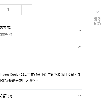
清除
紀錄
送方式
399免運
次付款
期付款
0 利率 每期
NT$1,666
21家銀行
e Chasm Cooler 21L 可在旅途中保持食物和飲料冷藏，無
0 利率 每期
NT$833
21家銀行
庫商業銀行
第一商業銀行
外出野餐還是帶回家購物。
業銀行
彰化商業銀行
 0 利率 每期
NT$416
21家銀行
庫商業銀行
第一商業銀行
業儲蓄銀行
台北富邦商業銀行
業銀行
彰化商業銀行
庫商業銀行
第一商業銀行
華商業銀行
兆豐國際商業銀行
類 (3)
業儲蓄銀行
台北富邦商業銀行
業銀行
彰化商業銀行
小企業銀行
台中商業銀行
華商業銀行
兆豐國際商業銀行
業儲蓄銀行
台北富邦商業銀行
台灣）商業銀行
華泰商業銀行
品牌
Thule 都樂
小企業銀行
台中商業銀行