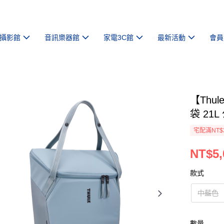
攝影館
音訊樂器館
家電3C館
最新活動
會員
【Thul
袋 21
宅配滿NT$
NT$5,
款式
中藍色
數量