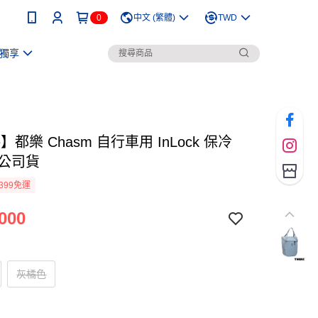
0
中文 (繁體)
TWD
獨享
e】都樂 Chasm 自行車用 InLock 保冷
L 公司貨
399免運
000
灰橘色