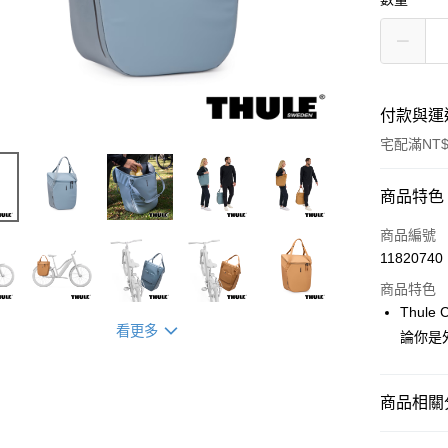
付款與運
宅配滿NT$
付款方式
商品特色
信用卡一
商品編號
11820740
信用卡分
商品特色
3 期 
Thul
看更多
6 期 
合作金
論你是
華南商
12 期
合作金
上海商
華南商
合作金
LINE Pay
國泰世
商品相關分
上海商
華南商
臺灣中
國泰世
Apple Pay
上海商
匯豐（
時尚/戶外
臺灣中