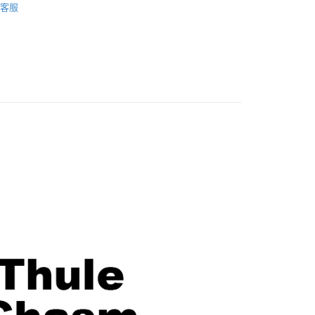
華商業銀行
兆豐國際商業銀行
客服
業銀行
遠東國際商業銀行
台灣）商業銀行
華泰商業銀行
材專區｜
相機包/背帶
小企業銀行
台中商業銀行
業銀行
永豐商業銀行
業銀行
遠東國際商業銀行
台灣）商業銀行
華泰商業銀行
業銀行
星展（台灣）商業銀行
艦館
置物袋/背包
業銀行
永豐商業銀行
業銀行
遠東國際商業銀行
際商業銀行
中國信託商業銀行
業銀行
星展（台灣）商業銀行
業銀行
永豐商業銀行
天信用卡公司
y
際商業銀行
中國信託商業銀行
業銀行
星展（台灣）商業銀行
天信用卡公司
際商業銀行
中國信託商業銀行
天信用卡公司
享後付
FTEE先享後付」】
先享後付是「在收到商品之後才付款」的支付方式。 讓您購物簡單
心！
：不需註冊會員、不需綁卡、不需儲值。
：只要手機號碼，簡訊認證，即可結帳。
：先確認商品／服務後，再付款。
EE先享後付」結帳流程】
5，滿NT$399(含以上)免運費
方式選擇「AFTEE先享後付」後，將跳轉至「AFTEE先享後
頁面，進行簡訊認證並確認金額後，即可完成結帳。
市自取
成立數日內，您將收到繳費通知簡訊。