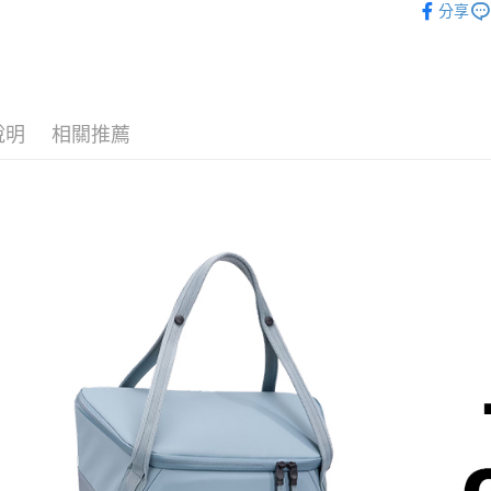
國泰世
分享
聯邦商
匯豐（
街口支付
｜攝影器
臺灣中
元大商
聯邦商
匯豐（
玉山商
Thule 旗
悠遊付
元大商
聯邦商
台新國
玉山商
元大商
台灣樂
Google Pa
台新國
玉山商
說明
相關推薦
台灣樂
台新國
全支付
台灣樂
全盈+PAY
AFTEE先
相關說明
【關於「A
ATM付款
AFTEE
便利好安
１．簡單
２．便利
運送方式
３．安心
宅配
【「AFT
每筆NT$7
１．於結帳
付」結帳
付款後門
２．訂單