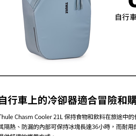
３．收到繳
免運費
／ATM／
※ 請注意
絡購買商品
先享後付
※ 交易是
是否繳費成
付客戶支
【注意事
１．透過由
交易，需
求債權轉
２．關於
https://aft
３．未成
「AFTE
任。
４．使用「
即時審查
結果請求
５．嚴禁
形，恩沛
動。