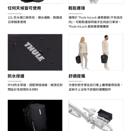
３．未成年的使用者請事先徵得法定代理人或監護人之同意方可使用
「AFTEE先享後付」，若未經同意申辦者引起之損失，本公司不負相關責
任。
４．使用「AFTEE先享後付」時，將依據個別帳號之用戶狀況，依本公司即
時審查核予不同之上限額度；若仍有額度不足之情形，本公司將視審查結果
請求用戶進行身份認證。
５．嚴禁一人註冊多個帳號或使用他人資訊註冊。若發現惡意使用之情形，
恩沛科技股份有限公司將有權停止該用戶之使用額度並採取法律行動。