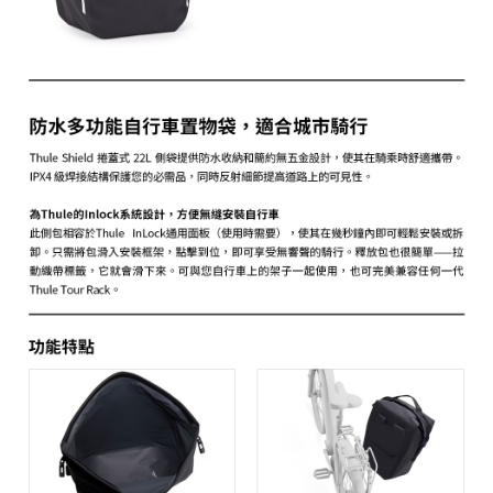
ATM付款
AFTEE先享後付是「在收到商品之後才付款」的支付方式。 讓您購物簡單
便利好安心！
１．簡單：不需註冊會員、不需綁卡、不需儲值。
運送方式
２．便利：只要手機號碼，簡訊認證，即可結帳。
３．安心：先確認商品／服務後，再付款。
宅配
每筆NT$75，滿NT$399(含以上)免運費
【「AFTEE先享後付」結帳流程】
１．於結帳方式選擇「AFTEE先享後付」後，將跳轉至「AFTEE先享後付」
付款後門市自取
結帳頁面，進行簡訊認證並確認金額後，即可完成結帳。
２．訂單成立數日內，您將收到繳費通知簡訊。
免運費
３．收到繳費通知簡訊後14天內，點擊此簡訊中的連結，可透過四大超商／
ATM／網路銀行／等多元方式進行付款，方視為交易完成。
※ 請注意：結帳手續完成當下不需立刻繳費，但若您需要取消訂單，請聯絡
購買商品的店家。未經商家同意取消之訂單仍視為有效，需透過AFTEE先享
後付繳納相關費用。
※ 交易是否成功請以「AFTEE先享後付 」之結帳頁面顯示為準，若有關於
是否繳費成功／繳費後需取消欲退款等相關疑問，請聯繫「AFTEE先享後付
客戶支援中心」
https://netprotections.freshdesk.com/support/home
【注意事項】
１．透過由恩沛科技股份有限公司提供之「AFTEE先享後付」服務完成之交
易，需依本服務之必要範圍內提供個人資料，並將交易相關給付款項請求債
權轉讓予恩沛科技股份有限公司。
２．關於個人資料處理事宜，請瀏覽以下網址：
https://aftee.tw/terms/#terms3