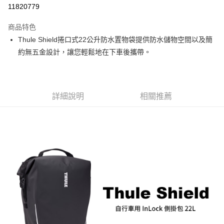
信用卡分期付款
11820779
3 期 0 利率 每期
NT$1,300
21家銀行
商品特色
6 期 0 利率 每期
NT$650
21家銀行
合作金庫商業銀行
第一商業銀行
Thule Shield捲口式22公升防水置物袋提供防水儲物空間以及簡
華南商業銀行
彰化商業銀行
12 期 0 利率 每期
NT$325
21家銀行
合作金庫商業銀行
第一商業銀行
約無五金設計，讓您輕鬆地在下車後攜帶。
上海商業儲蓄銀行
台北富邦商業銀行
華南商業銀行
彰化商業銀行
合作金庫商業銀行
第一商業銀行
LINE Pay
國泰世華商業銀行
兆豐國際商業銀行
上海商業儲蓄銀行
台北富邦商業銀行
華南商業銀行
彰化商業銀行
臺灣中小企業銀行
台中商業銀行
國泰世華商業銀行
兆豐國際商業銀行
Apple Pay
上海商業儲蓄銀行
台北富邦商業銀行
匯豐（台灣）商業銀行
華泰商業銀行
臺灣中小企業銀行
台中商業銀行
國泰世華商業銀行
兆豐國際商業銀行
聯邦商業銀行
遠東國際商業銀行
詳細說明
相關推薦
匯豐（台灣）商業銀行
華泰商業銀行
街口支付
臺灣中小企業銀行
台中商業銀行
元大商業銀行
永豐商業銀行
聯邦商業銀行
遠東國際商業銀行
匯豐（台灣）商業銀行
華泰商業銀行
玉山商業銀行
星展（台灣）商業銀行
悠遊付
元大商業銀行
永豐商業銀行
聯邦商業銀行
遠東國際商業銀行
台新國際商業銀行
中國信託商業銀行
玉山商業銀行
星展（台灣）商業銀行
元大商業銀行
永豐商業銀行
台灣樂天信用卡公司
Google Pay
台新國際商業銀行
中國信託商業銀行
玉山商業銀行
星展（台灣）商業銀行
台灣樂天信用卡公司
台新國際商業銀行
中國信託商業銀行
全支付
台灣樂天信用卡公司
全盈+PAY
AFTEE先享後付
相關說明
【關於「AFTEE先享後付」】