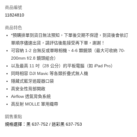
商品編號
信用卡分期付款
11824810
3 期 0 利率 每期
NT$1,433
21家銀行
商品特色
6 期 0 利率 每期
NT$716
21家銀行
合作金庫商業銀行
第一商業銀行
*預購排單到貨日無法預知，下單後交期不保證，到貨後會依訂
華南商業銀行
彰化商業銀行
12 期 0 利率 每期
NT$358
21家銀行
合作金庫商業銀行
第一商業銀行
單順序儘速出貨，請評估後能接受再下單，謝謝！
上海商業儲蓄銀行
台北富邦商業銀行
華南商業銀行
彰化商業銀行
合作金庫商業銀行
第一商業銀行
LINE Pay
國泰世華商業銀行
兆豐國際商業銀行
可容納 1-2 台無反或單眼相機、4-6 顆鏡頭（最大可收納 70-
上海商業儲蓄銀行
台北富邦商業銀行
華南商業銀行
彰化商業銀行
臺灣中小企業銀行
台中商業銀行
200mm f/2.8 鏡頭組合）
國泰世華商業銀行
兆豐國際商業銀行
Apple Pay
上海商業儲蓄銀行
台北富邦商業銀行
匯豐（台灣）商業銀行
華泰商業銀行
臺灣中小企業銀行
台中商業銀行
以及最高 11 吋（28 公分）的平板電腦（如 iPad Pro）
國泰世華商業銀行
兆豐國際商業銀行
聯邦商業銀行
遠東國際商業銀行
匯豐（台灣）商業銀行
華泰商業銀行
街口支付
同時相容 DJI Mavic 等各類折疊式無人機
臺灣中小企業銀行
台中商業銀行
元大商業銀行
永豐商業銀行
聯邦商業銀行
遠東國際商業銀行
匯豐（台灣）商業銀行
華泰商業銀行
隱藏式藍牙追蹤器口袋
玉山商業銀行
星展（台灣）商業銀行
悠遊付
元大商業銀行
永豐商業銀行
聯邦商業銀行
遠東國際商業銀行
高安全性背部開啟
台新國際商業銀行
中國信託商業銀行
玉山商業銀行
星展（台灣）商業銀行
元大商業銀行
永豐商業銀行
台灣樂天信用卡公司
Google Pay
Airflow 透氣背負系統
台新國際商業銀行
中國信託商業銀行
玉山商業銀行
星展（台灣）商業銀行
高反射 MOLLE 軍用織帶
台灣樂天信用卡公司
台新國際商業銀行
中國信託商業銀行
全支付
台灣樂天信用卡公司
銷售重點
全盈+PAY
規格選擇：黑 637-752 / 迷彩黑 637-753
AFTEE先享後付