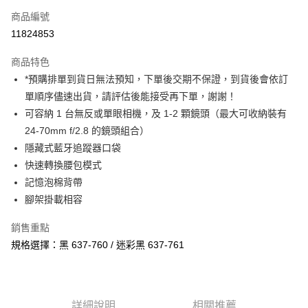
商品編號
信用卡分期付款
11824853
3 期 0 利率 每期
NT$733
21家銀行
商品特色
6 期 0 利率 每期
NT$366
21家銀行
合作金庫商業銀行
第一商業銀行
*預購排單到貨日無法預知，下單後交期不保證，到貨後會依訂
華南商業銀行
彰化商業銀行
12 期 0 利率 每期
NT$183
21家銀行
合作金庫商業銀行
第一商業銀行
單順序儘速出貨，請評估後能接受再下單，謝謝！
上海商業儲蓄銀行
台北富邦商業銀行
華南商業銀行
彰化商業銀行
合作金庫商業銀行
第一商業銀行
LINE Pay
國泰世華商業銀行
兆豐國際商業銀行
可容納 1 台無反或單眼相機，及 1-2 顆鏡頭（最大可收納裝有
上海商業儲蓄銀行
台北富邦商業銀行
華南商業銀行
彰化商業銀行
臺灣中小企業銀行
台中商業銀行
24-70mm f/2.8 的鏡頭組合）
國泰世華商業銀行
兆豐國際商業銀行
Apple Pay
上海商業儲蓄銀行
台北富邦商業銀行
匯豐（台灣）商業銀行
華泰商業銀行
臺灣中小企業銀行
台中商業銀行
隱藏式藍牙追蹤器口袋
國泰世華商業銀行
兆豐國際商業銀行
聯邦商業銀行
遠東國際商業銀行
匯豐（台灣）商業銀行
華泰商業銀行
街口支付
快速轉換腰包模式
臺灣中小企業銀行
台中商業銀行
元大商業銀行
永豐商業銀行
聯邦商業銀行
遠東國際商業銀行
匯豐（台灣）商業銀行
華泰商業銀行
記憶泡棉背帶
玉山商業銀行
星展（台灣）商業銀行
悠遊付
元大商業銀行
永豐商業銀行
聯邦商業銀行
遠東國際商業銀行
腳架掛載相容
台新國際商業銀行
中國信託商業銀行
玉山商業銀行
星展（台灣）商業銀行
元大商業銀行
永豐商業銀行
台灣樂天信用卡公司
Google Pay
台新國際商業銀行
中國信託商業銀行
玉山商業銀行
星展（台灣）商業銀行
銷售重點
台灣樂天信用卡公司
台新國際商業銀行
中國信託商業銀行
全支付
規格選擇：黑 637-760 / 迷彩黑 637-761
台灣樂天信用卡公司
全盈+PAY
AFTEE先享後付
詳細說明
相關推薦