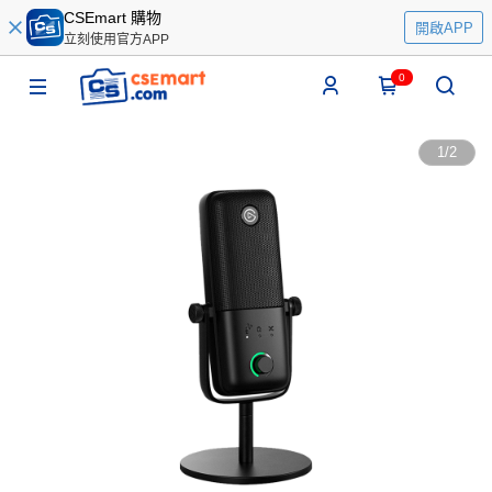
CSEmart 購物
開啟APP
立刻使用官方APP
0
1
/
2