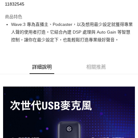
信用卡分期付款
11832545
3 期 0 利率 每期
NT$1,896
21家銀行
商品特色
6 期 0 利率 每期
NT$948
21家銀行
合作金庫商業銀行
第一商業銀行
Wave:3 專為直播主、Podcaster，以及想用最少設定就獲得專業
華南商業銀行
彰化商業銀行
12 期 0 利率 每期
NT$474
21家銀行
合作金庫商業銀行
第一商業銀行
人聲的使用者打造。它結合內建 DSP 處理與 Auto Gain 等智慧
上海商業儲蓄銀行
台北富邦商業銀行
華南商業銀行
彰化商業銀行
合作金庫商業銀行
第一商業銀行
超商取貨付款
國泰世華商業銀行
兆豐國際商業銀行
控制，讓你在最少設定下，也能輕鬆打造專業級好聲音。
上海商業儲蓄銀行
台北富邦商業銀行
華南商業銀行
彰化商業銀行
臺灣中小企業銀行
台中商業銀行
國泰世華商業銀行
兆豐國際商業銀行
LINE Pay
上海商業儲蓄銀行
台北富邦商業銀行
匯豐（台灣）商業銀行
華泰商業銀行
臺灣中小企業銀行
台中商業銀行
國泰世華商業銀行
兆豐國際商業銀行
聯邦商業銀行
遠東國際商業銀行
匯豐（台灣）商業銀行
華泰商業銀行
Apple Pay
臺灣中小企業銀行
台中商業銀行
元大商業銀行
永豐商業銀行
詳細說明
相關推薦
聯邦商業銀行
遠東國際商業銀行
匯豐（台灣）商業銀行
華泰商業銀行
玉山商業銀行
星展（台灣）商業銀行
街口支付
元大商業銀行
永豐商業銀行
聯邦商業銀行
遠東國際商業銀行
台新國際商業銀行
中國信託商業銀行
玉山商業銀行
星展（台灣）商業銀行
元大商業銀行
永豐商業銀行
台灣樂天信用卡公司
悠遊付
台新國際商業銀行
中國信託商業銀行
玉山商業銀行
星展（台灣）商業銀行
台灣樂天信用卡公司
台新國際商業銀行
中國信託商業銀行
Google Pay
台灣樂天信用卡公司
全支付
全盈+PAY
AFTEE先享後付