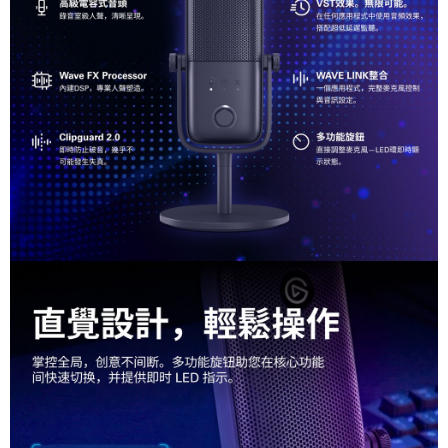
相關說明
【關於「AFTEE先享後付」】
ATM付款
AFTEE先享後付是「在收到商品之後才付款」的支付方式。 讓您購物簡單
便利好安心！
１．簡單：不需註冊會員、不需綁卡、不需儲值。
運送方式
２．便利：只要手機號碼，簡訊認證，即可結帳。
３．安心：先確認商品／服務後，再付款。
全家取貨付款
每筆NT$60，滿NT$399(含以上)免運費
【「AFTEE先享後付」結帳流程】
１．於結帳方式選擇「AFTEE先享後付」後，將跳轉至「AFTEE先享後付」
萊爾富取貨付款
結帳頁面，進行簡訊認證並確認金額後，即可完成結帳。
２．訂單成立數日內，您將收到繳費通知簡訊。
每筆NT$60，滿NT$399(含以上)免運費
３．收到繳費通知簡訊後14天內，點擊此簡訊中的連結，可透過四大超商／
ATM／網路銀行／等多元方式進行付款，方視為交易完成。
7-11取貨付款
※ 請注意：結帳手續完成當下不需立刻繳費，但若您需要取消訂單，請聯絡
每筆NT$60，滿NT$399(含以上)免運費
購買商品的店家。未經商家同意取消之訂單仍視為有效，需透過AFTEE先享
後付繳納相關費用。
宅配
※ 交易是否成功請以「AFTEE先享後付 」之結帳頁面顯示為準，若有關於
是否繳費成功／繳費後需取消欲退款等相關疑問，請聯繫「AFTEE先享後付
每筆NT$75，滿NT$399(含以上)免運費
客戶支援中心」
https://netprotections.freshdesk.com/support/home
付款後門市自取
【注意事項】
１．透過由恩沛科技股份有限公司提供之「AFTEE先享後付」服務完成之交
免運費
易，需依本服務之必要範圍內提供個人資料，並將交易相關給付款項請求債
權轉讓予恩沛科技股份有限公司。