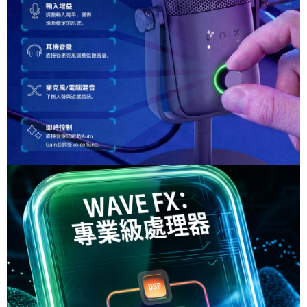
２．關於個人資料處理事宜，請瀏覽以下網址：
https://aftee.tw/terms/#terms3
３．未成年的使用者請事先徵得法定代理人或監護人之同意方可使用
「AFTEE先享後付」，若未經同意申辦者引起之損失，本公司不負相關責
任。
４．使用「AFTEE先享後付」時，將依據個別帳號之用戶狀況，依本公司即
時審查核予不同之上限額度；若仍有額度不足之情形，本公司將視審查結果
請求用戶進行身份認證。
５．嚴禁一人註冊多個帳號或使用他人資訊註冊。若發現惡意使用之情形，
恩沛科技股份有限公司將有權停止該用戶之使用額度並採取法律行動。