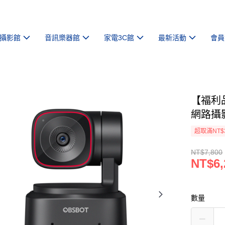
攝影館
音訊樂器館
家電3C館
最新活動
會員
【福利品】
網路攝
超取滿NT$
NT$7,800
NT$6,
數量