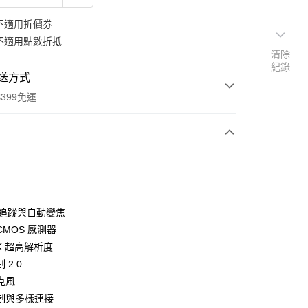
不適用折價券
不適用點數折抵
清除
紀錄
送方式
399免運
次付款
期付款
0 利率 每期
NT$2,080
21家銀行
自動追蹤與自動變焦
0 利率 每期
NT$1,040
21家銀行
庫商業銀行
第一商業銀行
 CMOS 感測器
業銀行
彰化商業銀行
 0 利率 每期
NT$520
21家銀行
4K 超高解析度
庫商業銀行
第一商業銀行
業儲蓄銀行
台北富邦商業銀行
業銀行
彰化商業銀行
 2.0
庫商業銀行
第一商業銀行
付款
華商業銀行
兆豐國際商業銀行
業儲蓄銀行
台北富邦商業銀行
克風
業銀行
彰化商業銀行
小企業銀行
台中商業銀行
華商業銀行
兆豐國際商業銀行
業儲蓄銀行
台北富邦商業銀行
制與多樣連接
台灣）商業銀行
華泰商業銀行
小企業銀行
台中商業銀行