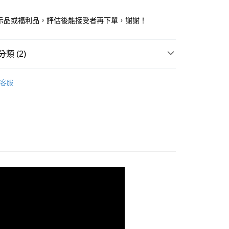
華商業銀行
兆豐國際商業銀行
業銀行
遠東國際商業銀行
台灣）商業銀行
華泰商業銀行
小企業銀行
台中商業銀行
業銀行
永豐商業銀行
業銀行
遠東國際商業銀行
展示品或福利品，評估後能接受者再下單，謝謝！
台灣）商業銀行
華泰商業銀行
業銀行
星展（台灣）商業銀行
業銀行
永豐商業銀行
業銀行
遠東國際商業銀行
際商業銀行
中國信託商業銀行
業銀行
星展（台灣）商業銀行
業銀行
永豐商業銀行
天信用卡公司
際商業銀行
中國信託商業銀行
類 (2)
業銀行
星展（台灣）商業銀行
天信用卡公司
際商業銀行
中國信託商業銀行
y
牌
OBSBOT
天信用卡公司
客服
【展示/福利品系列】
3C 數位 / 螢幕 ↘76折起
享後付
FTEE先享後付」】
先享後付是「在收到商品之後才付款」的支付方式。 讓您購物簡單
心！
：不需註冊會員、不需綁卡、不需儲值。
：只要手機號碼，簡訊認證，即可結帳。
：先確認商品／服務後，再付款。
付款
EE先享後付」結帳流程】
0，滿NT$399(含以上)免運費
方式選擇「AFTEE先享後付」後，將跳轉至「AFTEE先享後
頁面，進行簡訊認證並確認金額後，即可完成結帳。