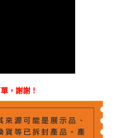
貨付款
成立數日內，您將收到繳費通知簡訊。
費通知簡訊後14天內，點擊此簡訊中的連結，可透過四大超商
0，滿NT$399(含以上)免運費
網路銀行／等多元方式進行付款，方視為交易完成。
：結帳手續完成當下不需立刻繳費，但若您需要取消訂單，請聯
付款
的店家。未經商家同意取消之訂單仍視為有效，需透過AFTEE
繳納相關費用。
0，滿NT$399(含以上)免運費
否成功請以「AFTEE先享後付 」之結帳頁面顯示為準，若有關於
功／繳費後需取消欲退款等相關疑問，請聯繫「AFTEE先享後
援中心」
https://netprotections.freshdesk.com/support/home
5，滿NT$399(含以上)免運費
項】
市自取
恩沛科技股份有限公司提供之「AFTEE先享後付」服務完成之
依本服務之必要範圍內提供個人資料，並將交易相關給付款項請
讓予恩沛科技股份有限公司。
個人資料處理事宜，請瀏覽以下網址：
ee.tw/terms/#terms3
下單，謝謝！
年的使用者請事先徵得法定代理人或監護人之同意方可使用
E先享後付」，若未經同意申辦者引起之損失，本公司不負相關責
AFTEE先享後付」時，將依據個別帳號之用戶狀況，依本公司
核予不同之上限額度；若仍有額度不足之情形，本公司將視審查
用戶進行身份認證。
一人註冊多個帳號或使用他人資訊註冊。若發現惡意使用之情
科技股份有限公司將有權停止該用戶之使用額度並採取法律行