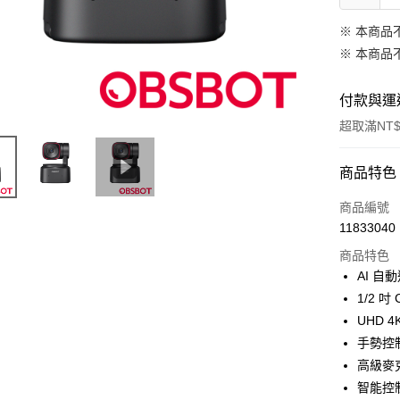
※ 本商品
※ 本商品
付款與運
超取滿NT$
付款方式
商品特色
信用卡一
商品編號
11833040
信用卡分
商品特色
3 期 
AI 
6 期 
合作金
1/2 吋
華南商
12 期
UHD 
合作金
上海商
華南商
手勢控制
合作金
超商取貨
國泰世
上海商
高級麥
華南商
臺灣中
國泰世
LINE Pay
上海商
智能控
匯豐（
臺灣中