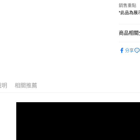
國泰世
聯邦商
銷售重點
匯豐（
Apple Pay
臺灣中
元大商
聯邦商
*此品為
匯豐（
玉山商
街口支付
元大商
聯邦商
台新國
玉山商
元大商
台灣樂
悠遊付
台新國
商品相關分
玉山商
台灣樂
台新國
Google Pa
數位/3C品
台灣樂
分享
全支付
✨出清優惠
全盈+PAY
AFTEE先
相關說明
說明
相關推薦
【關於「A
ATM付款
AFTEE
便利好安
１．簡單
２．便利
運送方式
３．安心
全家取貨
【「AFT
每筆NT$6
１．於結帳
付」結帳