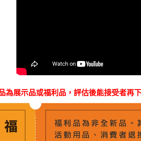
萊爾富取
２．訂單
３．收到繳
每筆NT$6
／ATM／
※ 請注意
7-11取貨
絡購買商品
先享後付
每筆NT$6
※ 交易是
是否繳費成
宅配
付客戶支
每筆NT$7
【注意事
付款後門
１．透過由
交易，需
免運費
求債權轉
２．關於
https://aft
此品為展示品或福利品，評估後能接受者再
３．未成
「AFTE
任。
４．使用「
即時審查
結果請求
５．嚴禁
形，恩沛