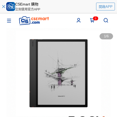
CSEmart 購物
開啟APP
立刻使用官方APP
0
1
/
6