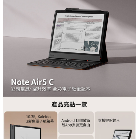
相關說明
【關於「AFTEE先享後付」】
ATM付款
AFTEE先享後付是「在收到商品之後才付款」的支付方式。 讓您購物簡單
便利好安心！
１．簡單：不需註冊會員、不需綁卡、不需儲值。
運送方式
２．便利：只要手機號碼，簡訊認證，即可結帳。
３．安心：先確認商品／服務後，再付款。
全家取貨付款
每筆NT$60，滿NT$399(含以上)免運費
【「AFTEE先享後付」結帳流程】
１．於結帳方式選擇「AFTEE先享後付」後，將跳轉至「AFTEE先享後付」
萊爾富取貨付款
結帳頁面，進行簡訊認證並確認金額後，即可完成結帳。
２．訂單成立數日內，您將收到繳費通知簡訊。
每筆NT$60，滿NT$399(含以上)免運費
３．收到繳費通知簡訊後14天內，點擊此簡訊中的連結，可透過四大超商／
ATM／網路銀行／等多元方式進行付款，方視為交易完成。
7-11取貨付款
※ 請注意：結帳手續完成當下不需立刻繳費，但若您需要取消訂單，請聯絡
每筆NT$60，滿NT$399(含以上)免運費
購買商品的店家。未經商家同意取消之訂單仍視為有效，需透過AFTEE先享
後付繳納相關費用。
宅配
※ 交易是否成功請以「AFTEE先享後付 」之結帳頁面顯示為準，若有關於
是否繳費成功／繳費後需取消欲退款等相關疑問，請聯繫「AFTEE先享後付
每筆NT$75，滿NT$399(含以上)免運費
客戶支援中心」
https://netprotections.freshdesk.com/support/home
付款後門市自取
【注意事項】
１．透過由恩沛科技股份有限公司提供之「AFTEE先享後付」服務完成之交
免運費
易，需依本服務之必要範圍內提供個人資料，並將交易相關給付款項請求債
權轉讓予恩沛科技股份有限公司。