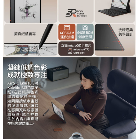
２．關於個人資料處理事宜，請瀏覽以下網址：
https://aftee.tw/terms/#terms3
３．未成年的使用者請事先徵得法定代理人或監護人之同意方可使用
「AFTEE先享後付」，若未經同意申辦者引起之損失，本公司不負相關責
任。
４．使用「AFTEE先享後付」時，將依據個別帳號之用戶狀況，依本公司即
時審查核予不同之上限額度；若仍有額度不足之情形，本公司將視審查結果
請求用戶進行身份認證。
５．嚴禁一人註冊多個帳號或使用他人資訊註冊。若發現惡意使用之情形，
恩沛科技股份有限公司將有權停止該用戶之使用額度並採取法律行動。