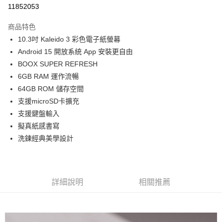
信用卡分期付款
11852053
3 期 0 利率 每期
NT$5,326
21家銀行
商品特色
6 期 0 利率 每期
NT$2,663
21家銀行
合作金庫商業銀行
第一商業銀行
10.3吋 Kaleido 3 彩色電子紙螢幕
華南商業銀行
彰化商業銀行
12 期 0 利率 每期
NT$1,331
21家銀行
合作金庫商業銀行
第一商業銀行
Android 15 開放系統 App 安裝更自由
上海商業儲蓄銀行
台北富邦商業銀行
華南商業銀行
彰化商業銀行
合作金庫商業銀行
第一商業銀行
超商取貨付款
國泰世華商業銀行
兆豐國際商業銀行
BOOX SUPER REFRESH
上海商業儲蓄銀行
台北富邦商業銀行
華南商業銀行
彰化商業銀行
臺灣中小企業銀行
台中商業銀行
6GB RAM 運作流暢
國泰世華商業銀行
兆豐國際商業銀行
LINE Pay
上海商業儲蓄銀行
台北富邦商業銀行
匯豐（台灣）商業銀行
華泰商業銀行
臺灣中小企業銀行
台中商業銀行
64GB ROM 儲存空間
國泰世華商業銀行
兆豐國際商業銀行
聯邦商業銀行
遠東國際商業銀行
匯豐（台灣）商業銀行
華泰商業銀行
Apple Pay
支援microSD卡擴充
臺灣中小企業銀行
台中商業銀行
元大商業銀行
永豐商業銀行
聯邦商業銀行
遠東國際商業銀行
匯豐（台灣）商業銀行
華泰商業銀行
支援鍵盤輸入
玉山商業銀行
星展（台灣）商業銀行
街口支付
元大商業銀行
永豐商業銀行
聯邦商業銀行
遠東國際商業銀行
擬真紙感書寫
台新國際商業銀行
中國信託商業銀行
玉山商業銀行
星展（台灣）商業銀行
元大商業銀行
永豐商業銀行
台灣樂天信用卡公司
悠遊付
洗鍊經典美學設計
台新國際商業銀行
中國信託商業銀行
玉山商業銀行
星展（台灣）商業銀行
台灣樂天信用卡公司
台新國際商業銀行
中國信託商業銀行
Google Pay
台灣樂天信用卡公司
全支付
詳細說明
相關推薦
全盈+PAY
AFTEE先享後付