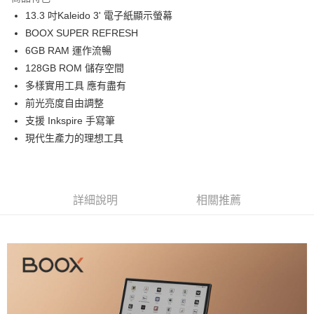
6 期 0 利率 每期
NT$4,180
21家銀行
合作金庫商業銀行
第一商業銀行
13.3 吋Kaleido 3' 電子紙顯示螢幕
華南商業銀行
彰化商業銀行
12 期 0 利率 每期
NT$2,090
21家銀行
合作金庫商業銀行
第一商業銀行
BOOX SUPER REFRESH
上海商業儲蓄銀行
台北富邦商業銀行
華南商業銀行
彰化商業銀行
合作金庫商業銀行
第一商業銀行
超商取貨付款
國泰世華商業銀行
兆豐國際商業銀行
6GB RAM 運作流暢
上海商業儲蓄銀行
台北富邦商業銀行
華南商業銀行
彰化商業銀行
臺灣中小企業銀行
台中商業銀行
128GB ROM 儲存空間
國泰世華商業銀行
兆豐國際商業銀行
LINE Pay
上海商業儲蓄銀行
台北富邦商業銀行
匯豐（台灣）商業銀行
華泰商業銀行
臺灣中小企業銀行
台中商業銀行
多樣實用工具 應有盡有
國泰世華商業銀行
兆豐國際商業銀行
聯邦商業銀行
遠東國際商業銀行
匯豐（台灣）商業銀行
華泰商業銀行
Apple Pay
前光亮度自由調整
臺灣中小企業銀行
台中商業銀行
元大商業銀行
永豐商業銀行
聯邦商業銀行
遠東國際商業銀行
匯豐（台灣）商業銀行
華泰商業銀行
支援 Inkspire 手寫筆
玉山商業銀行
星展（台灣）商業銀行
街口支付
元大商業銀行
永豐商業銀行
聯邦商業銀行
遠東國際商業銀行
現代生產力的理想工具
台新國際商業銀行
中國信託商業銀行
玉山商業銀行
星展（台灣）商業銀行
元大商業銀行
永豐商業銀行
台灣樂天信用卡公司
悠遊付
台新國際商業銀行
中國信託商業銀行
玉山商業銀行
星展（台灣）商業銀行
台灣樂天信用卡公司
台新國際商業銀行
中國信託商業銀行
Google Pay
台灣樂天信用卡公司
詳細說明
相關推薦
全支付
全盈+PAY
AFTEE先享後付
相關說明
【關於「AFTEE先享後付」】
ATM付款
AFTEE先享後付是「在收到商品之後才付款」的支付方式。 讓您購物簡單