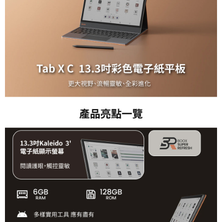
便利好安心！
１．簡單：不需註冊會員、不需綁卡、不需儲值。
運送方式
２．便利：只要手機號碼，簡訊認證，即可結帳。
３．安心：先確認商品／服務後，再付款。
全家取貨付款
每筆NT$60，滿NT$399(含以上)免運費
【「AFTEE先享後付」結帳流程】
１．於結帳方式選擇「AFTEE先享後付」後，將跳轉至「AFTEE先享後付」
萊爾富取貨付款
結帳頁面，進行簡訊認證並確認金額後，即可完成結帳。
２．訂單成立數日內，您將收到繳費通知簡訊。
每筆NT$60，滿NT$399(含以上)免運費
３．收到繳費通知簡訊後14天內，點擊此簡訊中的連結，可透過四大超商／
ATM／網路銀行／等多元方式進行付款，方視為交易完成。
7-11取貨付款
※ 請注意：結帳手續完成當下不需立刻繳費，但若您需要取消訂單，請聯絡
每筆NT$60，滿NT$399(含以上)免運費
購買商品的店家。未經商家同意取消之訂單仍視為有效，需透過AFTEE先享
後付繳納相關費用。
宅配
※ 交易是否成功請以「AFTEE先享後付 」之結帳頁面顯示為準，若有關於
是否繳費成功／繳費後需取消欲退款等相關疑問，請聯繫「AFTEE先享後付
每筆NT$75，滿NT$399(含以上)免運費
客戶支援中心」
https://netprotections.freshdesk.com/support/home
付款後門市自取
【注意事項】
１．透過由恩沛科技股份有限公司提供之「AFTEE先享後付」服務完成之交
免運費
易，需依本服務之必要範圍內提供個人資料，並將交易相關給付款項請求債
權轉讓予恩沛科技股份有限公司。
２．關於個人資料處理事宜，請瀏覽以下網址：
https://aftee.tw/terms/#terms3
３．未成年的使用者請事先徵得法定代理人或監護人之同意方可使用