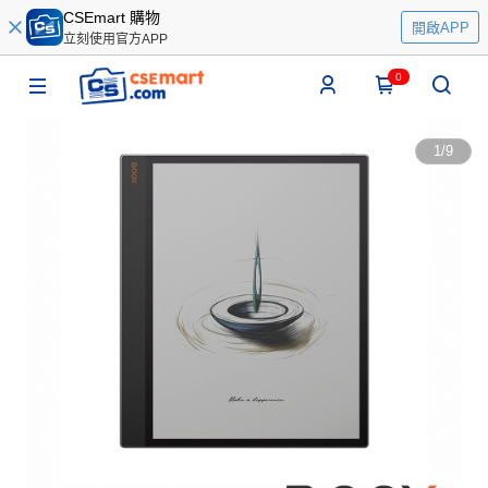
CSEmart 購物
開啟APP
立刻使用官方APP
0
1
/
9