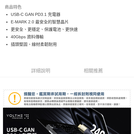
3 期 0 利率 每期
NT$260
21家銀行
商品特色
6 期 0 利率 每期
NT$130
21家銀行
合作金庫商業銀行
第一商業銀行
USB-C GAN PD3.1 充電器
華南商業銀行
彰化商業銀行
12 期 0 利率 每期
NT$65
21家銀行
合作金庫商業銀行
第一商業銀行
E-MARK 2.0 最安全的智慧晶片
上海商業儲蓄銀行
台北富邦商業銀行
華南商業銀行
彰化商業銀行
合作金庫商業銀行
第一商業銀行
超商取貨付款
國泰世華商業銀行
兆豐國際商業銀行
更安全、更穩定、保護電池、更快速
上海商業儲蓄銀行
台北富邦商業銀行
華南商業銀行
彰化商業銀行
臺灣中小企業銀行
台中商業銀行
40Gbps 資料傳輸
國泰世華商業銀行
兆豐國際商業銀行
LINE Pay
上海商業儲蓄銀行
台北富邦商業銀行
匯豐（台灣）商業銀行
華泰商業銀行
臺灣中小企業銀行
台中商業銀行
插頭堅固、線材柔韌耐用
國泰世華商業銀行
兆豐國際商業銀行
聯邦商業銀行
遠東國際商業銀行
匯豐（台灣）商業銀行
華泰商業銀行
Apple Pay
臺灣中小企業銀行
台中商業銀行
元大商業銀行
永豐商業銀行
聯邦商業銀行
遠東國際商業銀行
匯豐（台灣）商業銀行
華泰商業銀行
玉山商業銀行
星展（台灣）商業銀行
街口支付
元大商業銀行
永豐商業銀行
聯邦商業銀行
遠東國際商業銀行
台新國際商業銀行
中國信託商業銀行
玉山商業銀行
星展（台灣）商業銀行
詳細說明
相關推薦
元大商業銀行
永豐商業銀行
台灣樂天信用卡公司
悠遊付
台新國際商業銀行
中國信託商業銀行
玉山商業銀行
星展（台灣）商業銀行
台灣樂天信用卡公司
台新國際商業銀行
中國信託商業銀行
Google Pay
台灣樂天信用卡公司
全支付
全盈+PAY
AFTEE先享後付
相關說明
【關於「AFTEE先享後付」】