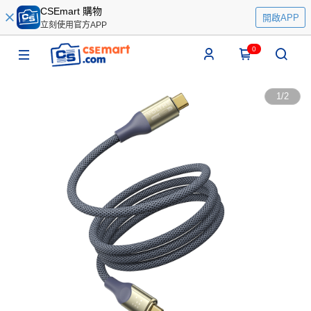
CSEmart 購物
開啟APP
立刻使用官方APP
0
1
/
2