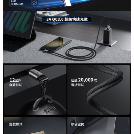
便利好安心！
１．簡單：不需註冊會員、不需綁卡、不需儲值。
運送方式
２．便利：只要手機號碼，簡訊認證，即可結帳。
３．安心：先確認商品／服務後，再付款。
全家取貨付款
每筆NT$60，滿NT$399(含以上)免運費
【「AFTEE先享後付」結帳流程】
１．於結帳方式選擇「AFTEE先享後付」後，將跳轉至「AFTEE先享後付」
萊爾富取貨付款
結帳頁面，進行簡訊認證並確認金額後，即可完成結帳。
２．訂單成立數日內，您將收到繳費通知簡訊。
每筆NT$60，滿NT$399(含以上)免運費
３．收到繳費通知簡訊後14天內，點擊此簡訊中的連結，可透過四大超商／
ATM／網路銀行／等多元方式進行付款，方視為交易完成。
7-11取貨付款
※ 請注意：結帳手續完成當下不需立刻繳費，但若您需要取消訂單，請聯絡
每筆NT$60，滿NT$399(含以上)免運費
購買商品的店家。未經商家同意取消之訂單仍視為有效，需透過AFTEE先享
後付繳納相關費用。
宅配
※ 交易是否成功請以「AFTEE先享後付 」之結帳頁面顯示為準，若有關於
是否繳費成功／繳費後需取消欲退款等相關疑問，請聯繫「AFTEE先享後付
每筆NT$75，滿NT$399(含以上)免運費
客戶支援中心」
https://netprotections.freshdesk.com/support/home
付款後門市自取
【注意事項】
１．透過由恩沛科技股份有限公司提供之「AFTEE先享後付」服務完成之交
免運費
易，需依本服務之必要範圍內提供個人資料，並將交易相關給付款項請求債
權轉讓予恩沛科技股份有限公司。
２．關於個人資料處理事宜，請瀏覽以下網址：
https://aftee.tw/terms/#terms3
３．未成年的使用者請事先徵得法定代理人或監護人之同意方可使用