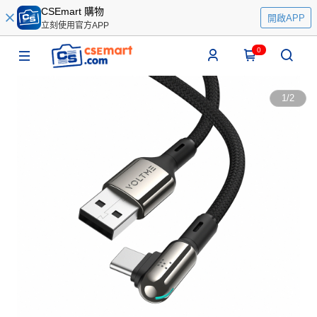
CSEmart 購物
開啟APP
立刻使用官方APP
0
1
/
2