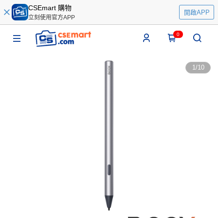
CSEmart 購物
開啟APP
立刻使用官方APP
0
1
/
10