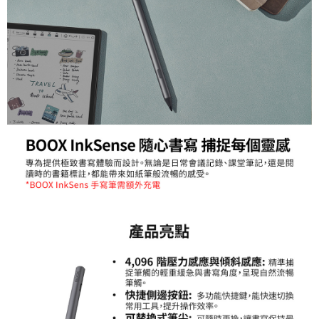
便利好安心！
１．簡單：不需註冊會員、不需綁卡、不需儲值。
運送方式
２．便利：只要手機號碼，簡訊認證，即可結帳。
３．安心：先確認商品／服務後，再付款。
全家取貨付款
每筆NT$60，滿NT$399(含以上)免運費
【「AFTEE先享後付」結帳流程】
１．於結帳方式選擇「AFTEE先享後付」後，將跳轉至「AFTEE先享後付」
萊爾富取貨付款
結帳頁面，進行簡訊認證並確認金額後，即可完成結帳。
２．訂單成立數日內，您將收到繳費通知簡訊。
每筆NT$60，滿NT$399(含以上)免運費
３．收到繳費通知簡訊後14天內，點擊此簡訊中的連結，可透過四大超商／
ATM／網路銀行／等多元方式進行付款，方視為交易完成。
7-11取貨付款
※ 請注意：結帳手續完成當下不需立刻繳費，但若您需要取消訂單，請聯絡
每筆NT$60，滿NT$399(含以上)免運費
購買商品的店家。未經商家同意取消之訂單仍視為有效，需透過AFTEE先享
後付繳納相關費用。
宅配
※ 交易是否成功請以「AFTEE先享後付 」之結帳頁面顯示為準，若有關於
是否繳費成功／繳費後需取消欲退款等相關疑問，請聯繫「AFTEE先享後付
每筆NT$75，滿NT$399(含以上)免運費
客戶支援中心」
https://netprotections.freshdesk.com/support/home
付款後門市自取
【注意事項】
１．透過由恩沛科技股份有限公司提供之「AFTEE先享後付」服務完成之交
免運費
易，需依本服務之必要範圍內提供個人資料，並將交易相關給付款項請求債
權轉讓予恩沛科技股份有限公司。
２．關於個人資料處理事宜，請瀏覽以下網址：
https://aftee.tw/terms/#terms3
３．未成年的使用者請事先徵得法定代理人或監護人之同意方可使用