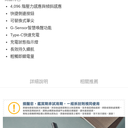
6 期 0 利率 每期
NT$230
21家銀行
合作金庫商業銀行
第一商業銀行
4,096 階壓力感應與傾斜感應
華南商業銀行
彰化商業銀行
12 期 0 利率 每期
NT$115
21家銀行
合作金庫商業銀行
第一商業銀行
快捷側邊按鈕
上海商業儲蓄銀行
台北富邦商業銀行
華南商業銀行
彰化商業銀行
合作金庫商業銀行
第一商業銀行
超商取貨付款
國泰世華商業銀行
兆豐國際商業銀行
可替換式筆尖
上海商業儲蓄銀行
台北富邦商業銀行
華南商業銀行
彰化商業銀行
臺灣中小企業銀行
台中商業銀行
G-Sensor智慧喚醒功能
國泰世華商業銀行
兆豐國際商業銀行
LINE Pay
上海商業儲蓄銀行
台北富邦商業銀行
匯豐（台灣）商業銀行
華泰商業銀行
臺灣中小企業銀行
台中商業銀行
Type-C快速充電
國泰世華商業銀行
兆豐國際商業銀行
聯邦商業銀行
遠東國際商業銀行
匯豐（台灣）商業銀行
華泰商業銀行
Apple Pay
充電狀態指示燈
臺灣中小企業銀行
台中商業銀行
元大商業銀行
永豐商業銀行
聯邦商業銀行
遠東國際商業銀行
匯豐（台灣）商業銀行
華泰商業銀行
長效持久續航
玉山商業銀行
星展（台灣）商業銀行
街口支付
元大商業銀行
永豐商業銀行
聯邦商業銀行
遠東國際商業銀行
輕觸即顯電量
台新國際商業銀行
中國信託商業銀行
玉山商業銀行
星展（台灣）商業銀行
元大商業銀行
永豐商業銀行
台灣樂天信用卡公司
悠遊付
台新國際商業銀行
中國信託商業銀行
玉山商業銀行
星展（台灣）商業銀行
台灣樂天信用卡公司
台新國際商業銀行
中國信託商業銀行
Google Pay
台灣樂天信用卡公司
詳細說明
相關推薦
全支付
全盈+PAY
AFTEE先享後付
相關說明
【關於「AFTEE先享後付」】
ATM付款
AFTEE先享後付是「在收到商品之後才付款」的支付方式。 讓您購物簡單