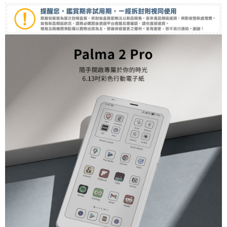
相關說明
【關於「AFTEE先享後付」】
ATM付款
AFTEE先享後付是「在收到商品之後才付款」的支付方式。 讓您購物簡單
便利好安心！
１．簡單：不需註冊會員、不需綁卡、不需儲值。
運送方式
２．便利：只要手機號碼，簡訊認證，即可結帳。
３．安心：先確認商品／服務後，再付款。
全家取貨付款
每筆NT$60，滿NT$399(含以上)免運費
【「AFTEE先享後付」結帳流程】
１．於結帳方式選擇「AFTEE先享後付」後，將跳轉至「AFTEE先享後付」
萊爾富取貨付款
結帳頁面，進行簡訊認證並確認金額後，即可完成結帳。
２．訂單成立數日內，您將收到繳費通知簡訊。
每筆NT$60，滿NT$399(含以上)免運費
３．收到繳費通知簡訊後14天內，點擊此簡訊中的連結，可透過四大超商／
ATM／網路銀行／等多元方式進行付款，方視為交易完成。
7-11取貨付款
※ 請注意：結帳手續完成當下不需立刻繳費，但若您需要取消訂單，請聯絡
每筆NT$60，滿NT$399(含以上)免運費
購買商品的店家。未經商家同意取消之訂單仍視為有效，需透過AFTEE先享
後付繳納相關費用。
宅配
※ 交易是否成功請以「AFTEE先享後付 」之結帳頁面顯示為準，若有關於
是否繳費成功／繳費後需取消欲退款等相關疑問，請聯繫「AFTEE先享後付
每筆NT$75，滿NT$399(含以上)免運費
客戶支援中心」
https://netprotections.freshdesk.com/support/home
付款後門市自取
【注意事項】
１．透過由恩沛科技股份有限公司提供之「AFTEE先享後付」服務完成之交
免運費
易，需依本服務之必要範圍內提供個人資料，並將交易相關給付款項請求債
權轉讓予恩沛科技股份有限公司。