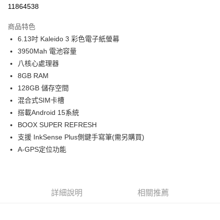
信用卡分期付款
11864538
3 期 0 利率 每期
NT$3,926
21家銀行
商品特色
6 期 0 利率 每期
NT$1,963
21家銀行
合作金庫商業銀行
第一商業銀行
6.13吋 Kaleido 3 彩色電子紙螢幕
華南商業銀行
彰化商業銀行
12 期 0 利率 每期
NT$981
21家銀行
合作金庫商業銀行
第一商業銀行
3950Mah 電池容量
上海商業儲蓄銀行
台北富邦商業銀行
華南商業銀行
彰化商業銀行
合作金庫商業銀行
第一商業銀行
超商取貨付款
國泰世華商業銀行
兆豐國際商業銀行
八核心處理器
上海商業儲蓄銀行
台北富邦商業銀行
華南商業銀行
彰化商業銀行
臺灣中小企業銀行
台中商業銀行
8GB RAM
國泰世華商業銀行
兆豐國際商業銀行
LINE Pay
上海商業儲蓄銀行
台北富邦商業銀行
匯豐（台灣）商業銀行
華泰商業銀行
臺灣中小企業銀行
台中商業銀行
128GB 儲存空間
國泰世華商業銀行
兆豐國際商業銀行
聯邦商業銀行
遠東國際商業銀行
匯豐（台灣）商業銀行
華泰商業銀行
Apple Pay
混合式SIM卡槽
臺灣中小企業銀行
台中商業銀行
元大商業銀行
永豐商業銀行
聯邦商業銀行
遠東國際商業銀行
匯豐（台灣）商業銀行
華泰商業銀行
搭載Android 15系統
玉山商業銀行
星展（台灣）商業銀行
街口支付
元大商業銀行
永豐商業銀行
聯邦商業銀行
遠東國際商業銀行
BOOX SUPER REFRESH
台新國際商業銀行
中國信託商業銀行
玉山商業銀行
星展（台灣）商業銀行
元大商業銀行
永豐商業銀行
台灣樂天信用卡公司
悠遊付
支援 InkSense Plus側鍵手寫筆(需另購買)
台新國際商業銀行
中國信託商業銀行
玉山商業銀行
星展（台灣）商業銀行
A-GPS定位功能
台灣樂天信用卡公司
台新國際商業銀行
中國信託商業銀行
Google Pay
台灣樂天信用卡公司
全支付
全盈+PAY
詳細說明
相關推薦
AFTEE先享後付