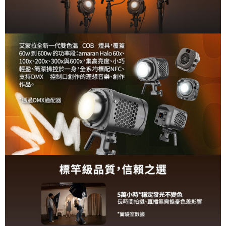
３．未成年的使用者請事先徵得法定代理人或監護人之同意方可使用
「AFTEE先享後付」，若未經同意申辦者引起之損失，本公司不負相關責
任。
４．使用「AFTEE先享後付」時，將依據個別帳號之用戶狀況，依本公司即
時審查核予不同之上限額度；若仍有額度不足之情形，本公司將視審查結果
請求用戶進行身份認證。
５．嚴禁一人註冊多個帳號或使用他人資訊註冊。若發現惡意使用之情形，
恩沛科技股份有限公司將有權停止該用戶之使用額度並採取法律行動。