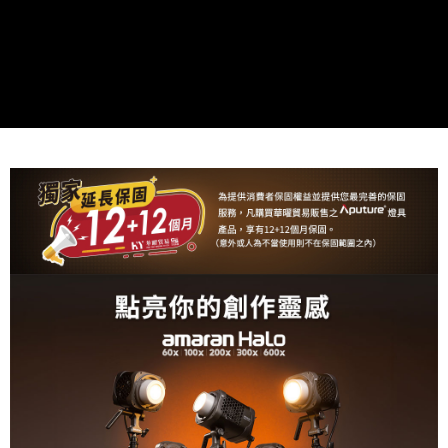
ATM付款
AFTEE先享後付是「在收到商品之後才付款」的支付方式。 讓您購物簡單
便利好安心！
１．簡單：不需註冊會員、不需綁卡、不需儲值。
運送方式
２．便利：只要手機號碼，簡訊認證，即可結帳。
３．安心：先確認商品／服務後，再付款。
宅配
每筆NT$75，滿NT$399(含以上)免運費
【「AFTEE先享後付」結帳流程】
１．於結帳方式選擇「AFTEE先享後付」後，將跳轉至「AFTEE先享後付」
付款後門市自取
結帳頁面，進行簡訊認證並確認金額後，即可完成結帳。
２．訂單成立數日內，您將收到繳費通知簡訊。
免運費
３．收到繳費通知簡訊後14天內，點擊此簡訊中的連結，可透過四大超商／
ATM／網路銀行／等多元方式進行付款，方視為交易完成。
※ 請注意：結帳手續完成當下不需立刻繳費，但若您需要取消訂單，請聯絡
購買商品的店家。未經商家同意取消之訂單仍視為有效，需透過AFTEE先享
後付繳納相關費用。
※ 交易是否成功請以「AFTEE先享後付 」之結帳頁面顯示為準，若有關於
是否繳費成功／繳費後需取消欲退款等相關疑問，請聯繫「AFTEE先享後付
客戶支援中心」
https://netprotections.freshdesk.com/support/home
【注意事項】
１．透過由恩沛科技股份有限公司提供之「AFTEE先享後付」服務完成之交
易，需依本服務之必要範圍內提供個人資料，並將交易相關給付款項請求債
權轉讓予恩沛科技股份有限公司。
２．關於個人資料處理事宜，請瀏覽以下網址：
https://aftee.tw/terms/#terms3